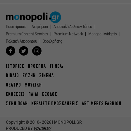
Ποιοι είμαστε
Διαφήμιση
Αποστολή Δελτίων Τύπου
Premium Content Services
Premium Network
Monopoli widgets
Πολιτική Απορρήτου
Οροι Χρήσης
ΙΣΤΟΡΙΕΣ
ΠΡΟΣΩΠΑ
ΤΙ ΝΕΑ;
ΒΙΒΛΙΟ
ΕΥ ΖΗΝ
ΣΙΝΕΜΑ
ΘΕΑΤΡΟ
ΜΟΥΣΙΚΗ
ΕΚΘΕΣΕΙΣ
ΠΑΙΔΙ
ΕΞΟΔΟΣ
ΣΤΗΝ ΠΟΛΗ
ΚΕΡΔΙΣΤΕ ΠΡΟΣΚΛΗΣΕΙΣ
ART MEETS FASHION
Copyright © 2010- 2026 | MONOPOLI.GR
PRODUCED BY
WHISKEY