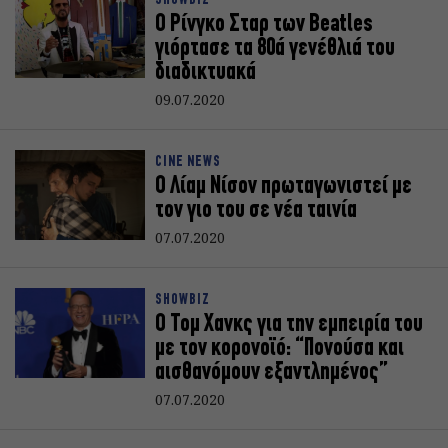
SHOWBIZ
Ο Ρίνγκο Σταρ των Beatles
γιόρτασε τα 80ά γενέθλιά του
διαδικτυακά
09.07.2020
CINE NEWS
Ο Λίαμ Νίσον πρωταγωνιστεί με
τον γιο του σε νέα ταινία
07.07.2020
SHOWBIZ
Ο Τομ Χανκς για την εμπειρία του
με τον κορονοϊό: “Πονούσα και
αισθανόμουν εξαντλημένος”
07.07.2020