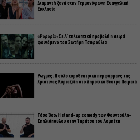
Διαμαντή ξανά στην Γερμανόφωνη Ευαγγελική
Εκκλησία
«Ριφιφί»: Σε Α’ τηλεοπτική προβολή η σειρά
φαινόμενο του Σωτήρη Τσαφούλια
Ρωγμές: Η σόλο χοροθεατρική περφόρμανς της
Χριστίνας Κυριαζίδη στο Δημοτικό Θέατρο Πειραιά
Τόσο Όσο: Η stand-up comedy των Φουντούλη-
Σπηλιόπουλου στην Ταράτσα του Λαμπέτη