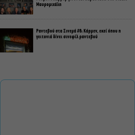
Μαυρομιχάλη
Ραντεβού στα Σινεμά #6: Κάρμεν, εκεί όπου η
γειτονιά δίνει σινεφίλ ραντεβού