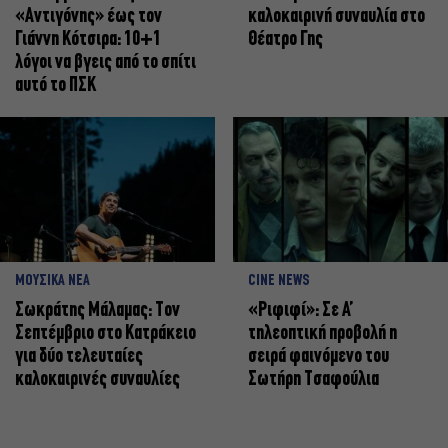
«Αντιγόνης» έως τον
καλοκαιρινή συναυλία στο
Γιάννη Κότσιρα: 10+1
Θέατρο Γης
λόγοι να βγεις από το σπίτι
αυτό το ΠΣΚ
ΜΟΥΣΙΚΑ ΝΕΑ
CINE NEWS
Σωκράτης Μάλαμας: Τον
«Ριφιφί»: Σε Α’
Σεπτέμβριο στο Κατράκειο
τηλεοπτική προβολή η
για δύο τελευταίες
σειρά φαινόμενο του
καλοκαιρινές συναυλίες
Σωτήρη Τσαφούλια