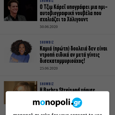
SHOWBIZ
Ο Τζιμ Κάρεϊ υπογράφει μια ημι-
αυτοβιογραφική νουβέλα που
σχολιάζει το Χόλιγουντ
30.06.2020
SHOWBIZ
Καμιά (πρώτη) δουλειά δεν είναι
ντροπή ειδικά αν μετά γίνεις
δισεκατομμυριούχος!
25.06.2020
SHOWBIZ
Η Barbra Streisand χάρισε
μετοχές της Disney στην 6χρονη
κόρη του George Floyd
17.06.2020
monopoli.gr asks for your consent to use