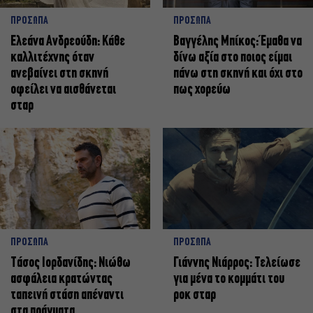
ΠΡΟΣΩΠΑ
ΠΡΟΣΩΠΑ
Ελεάνα Ανδρεούδη: Κάθε
Βαγγέλης Μπίκος: Έμαθα να
καλλιτέχνης όταν
δίνω αξία στο ποιος είμαι
ανεβαίνει στη σκηνή
πάνω στη σκηνή και όχι στο
οφείλει να αισθάνεται
πως χορεύω
σταρ
ΠΡΟΣΩΠΑ
ΠΡΟΣΩΠΑ
Tάσος Ιορδανίδης: Νιώθω
Γιάννης Νιάρρος: Τελείωσε
ασφάλεια κρατώντας
για μένα το κομμάτι του
ταπεινή στάση απέναντι
ροκ σταρ
στα πράγματα