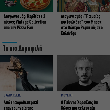
Διαγωνισμός: Κερδίστε 2
Διαγωνισμός: “Ρωμαίος
πίτσες Vintage Collection
και Ιουλιέτα” του Μποστ
από την Pizza Fan
στο Θέατρο Ρεματιάς στο
Χαλάνδρι
Τα πιο Δημοφιλή
ΕΚΔΗΛΩΣΕΙΣ
ΜΟΥΣΙΚΗ
Από τη χοροθεατρική
Ο Γιάννης Χαρούλης θα
επανερμηνεία της
δώσει μια τελευταία