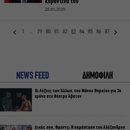
καραντίνα του
28.05.2020
1
…
79
80
81
82
83
84
85
86
87
NEWS FEED
ΔΗΜΟΦΙΛΗ
Οι Λέξεις των Άλλων, του Μάνου Θηραίου για 3ο
χρόνο στο Θέατρο Άβατον
Δικός σου, Φραντς: Η παράσταση του Αλέξανδρου