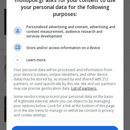
your personal data for the following
SHOWBIZ
purposes:
Mark Ruffalo κατά του Donald
Trump: «Είναι δημόσιος
Personalised advertising and content, advertising and
content measurement, audience research and
κίνδυνος!»
services development
12.06.2020
Store and/or access information on a device
SHOWBIZ
Learn more
Ο Tom Hanks έγινε κέρινο
Your personal data will be processed and information from
ομοίωμα σε μουσείο της Καβάλας
your device (cookies, unique identifiers, and other device
data) may be stored by, accessed by and shared with 212
10.06.2020
partners, or used specifically by this site. We and our partners
may use precise geolocation data.
List of partners.
Some vendors may process your personal data on the basis
SHOWBIZ
of legitimate interest, which you can object to by managing
Η Τζένιφερ Άνιστον δωρίζει 1
your options below. Look for a link at the bottom of this page
or in the site menu to manage or withdraw consent in privacy
εκατομμύριο δολάρια σε
and cookie settings.
αντιρατσιστικές οργανώσεις
09.06.2020