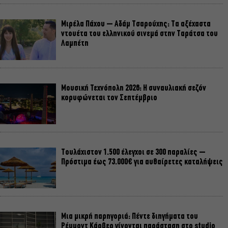
Μιρέλα Πάχου – Αδάμ Τσαρούχης: Τα αξέχαστα
ντουέτα του ελληνικού σινεμά στην Ταράτσα του
Λαμπέτη
Μουσική Τεχνόπολη 2026: Η συναυλιακή σεζόν
κορυφώνεται τον Σεπτέμβριο
Τουλάχιστον 1.500 έλεγχοι σε 300 παραλίες –
Πρόστιμα έως 73.000€ για αυθαίρετες καταλήψεις
Μια μικρή παρηγοριά: Πέντε διηγήματα του
Ρέυμοντ Κάρβερ γίνονται παράσταση στο studio