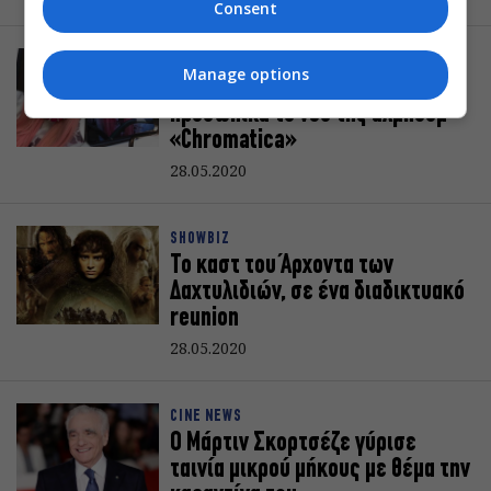
Consent
SHOWBIZ
Manage options
Η Lady Gaga παραδίδει
προσωπικά το νέο της άλμπουμ
«Chromatica»
28.05.2020
SHOWBIZ
Το καστ του Άρχοντα των
Δαχτυλιδιών, σε ένα διαδικτυακό
reunion
28.05.2020
CINE NEWS
Ο Μάρτιν Σκορτσέζε γύρισε
ταινία μικρού μήκους με θέμα την