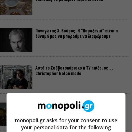
Παναγώτης Χ. Βούρος: Η “Παραξενιά” είναι η
δύναμή μας να μπορούμε να διαφέρουμε
Αυτό το Σαββατοκύριακο η TV παίζει σε…
Christopher Nolan mode
Σαββατοκύριακο χωρίς πορτοφόλι: 8 δωρεάν
εκδηλώσεις για το ΣΚ 8-9 Αυγούστου
monopoli.gr asks for your consent to use
your personal data for the following