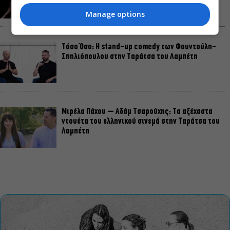
Manage options
Τόσο Όσο: Η stand-up comedy των Φουντούλη-
Σπηλιόπουλου στην Ταράτσα του Λαμπέτη
Μιρέλα Πάχου – Αδάμ Τσαρούχης: Τα αξέχαστα
ντουέτα του ελληνικού σινεμά στην Ταράτσα του
Λαμπέτη