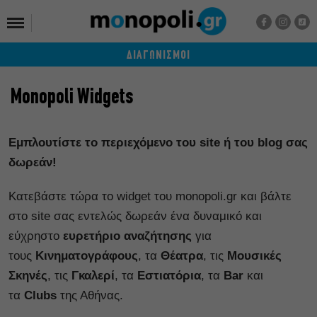
ΔΙΑΓΩΝΙΣΜΟΙ
Monopoli Widgets
Εμπλουτίστε
το περιεχόμενο του site ή του blog σας
δωρεάν!
Κατεβάστε τώρα το widget του monopoli.gr και βάλτε
στο site σας εντελώς δωρεάν ένα δυναμικό και
εύχρηστο
ευρετήριο αναζήτησης
για
τους
Κινηματογράφους
, τα
Θέατρα
, τις
Μουσικές
Σκηνές
, τις
Γκαλερί
, τα
Εστιατόρια
, τα
Bar
και
τα
Clubs
της Αθήνας.