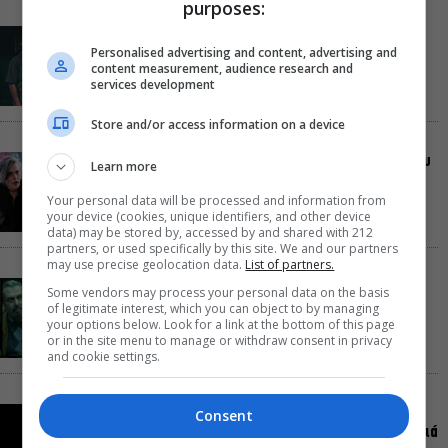
purposes:
Οι Λέξεις των Άλλων, του Μάνου Θηραίου για 3ο
Personalised advertising and content, advertising and
χρόνο στο Θέατρο Άβατον
content measurement, audience research and
services development
Store and/or access information on a device
Δικός σου, Φραντς: Η παράσταση του Αλέξανδρου
Learn more
Διαμαντή ξανά στην Γερμανόφωνη Ευαγγελική
Εκκλησία
Your personal data will be processed and information from
your device (cookies, unique identifiers, and other device
data) may be stored by, accessed by and shared with 212
partners, or used specifically by this site. We and our partners
may use precise geolocation data.
List of partners.
«Ριφιφί»: Σε Α’ τηλεοπτική προβολή η σειρά
Some vendors may process your personal data on the basis
φαινόμενο του Σωτήρη Τσαφούλια
of legitimate interest, which you can object to by managing
your options below. Look for a link at the bottom of this page
or in the site menu to manage or withdraw consent in privacy
and cookie settings.
Ρωγμές: Η σόλο χοροθεατρική περφόρμανς της
Consent
Χριστίνας Κυριαζίδη στο Δημοτικό Θέατρο Πειραιά