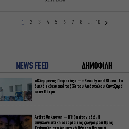
1
2
3
4
5
6
7
8
…
10
NEWS FEED
ΔΗΜΟΦΙΛΗ
«Κλεμμένος Πειρατής» – «Beauty and Blue»: Το
διπλό εκθεσιακό ταξίδι του Απόστολου Χαντζαρά
στην Πάτμο
Artist Unknown – Η Ήβη ήταν εδώ: Η
συγκλονιστική ιστορία της ζωγράφου Ήβης
Στάγκαλη στο Δημοτικό Θέατρο Πειραιά