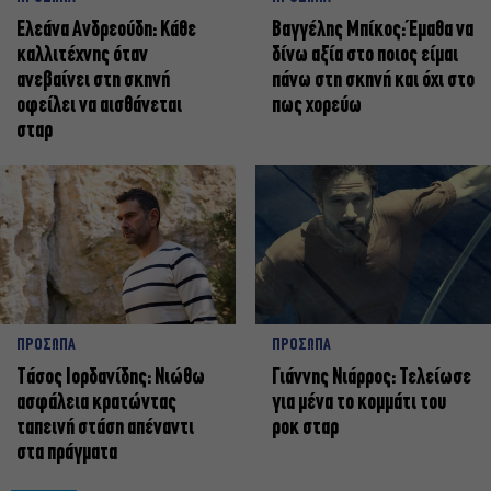
Ελεάνα Ανδρεούδη: Κάθε
Βαγγέλης Μπίκος: Έμαθα να
καλλιτέχνης όταν
δίνω αξία στο ποιος είμαι
ανεβαίνει στη σκηνή
πάνω στη σκηνή και όχι στο
οφείλει να αισθάνεται
πως χορεύω
σταρ
ΠΡΟΣΩΠΑ
ΠΡΟΣΩΠΑ
Tάσος Ιορδανίδης: Νιώθω
Γιάννης Νιάρρος: Τελείωσε
ασφάλεια κρατώντας
για μένα το κομμάτι του
ταπεινή στάση απέναντι
ροκ σταρ
στα πράγματα