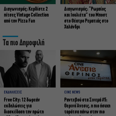
Διαγωνισμός: Κερδίστε 2
Διαγωνισμός: “Ρωμαίος
πίτσες Vintage Collection
και Ιουλιέτα” του Μποστ
από την Pizza Fan
στο Θέατρο Ρεματιάς στο
Χαλάνδρι
Τα πιο Δημοφιλή
ΕΚΔΗΛΩΣΕΙΣ
CINE NEWS
Free City: 12 δωρεάν
Ραντεβού στα Σινεμά #5:
εκδηλώσεις για
Θερινό Άνεσις, η πιο ήσυχη
διασκέδαση την πρώτη
ταράτσα πάνω στην πιο