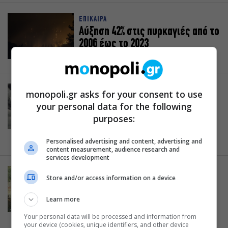
ΕΠΙΚΑΙΡΑ
Αύξηση 42% στις πυρκαγιές από το
2006 έως το 2023
19.12.2024
ΕΠΙΚΑΙΡΑ
monopoli.gr asks for your consent to use
ΕΕ: Η ατμοσφαιρική ρύπανση
your personal data for the following
στοίχισε τη ζωή σε 239.000
purposes:
ανθρώπους το 2022
11.12.2024
Personalised advertising and content, advertising and
content measurement, audience research and
services development
ΕΠΙΚΑΙΡΑ
Store and/or access information on a device
20 περιβαλλοντικές οργανώσεις
ανακοινώνουν: «Η προστασία του
Learn more
λύκου υποβαθμίζεται στη
Your personal data will be processed and information from
Σύμβαση της Βέρνης»
your device (cookies, unique identifiers, and other device