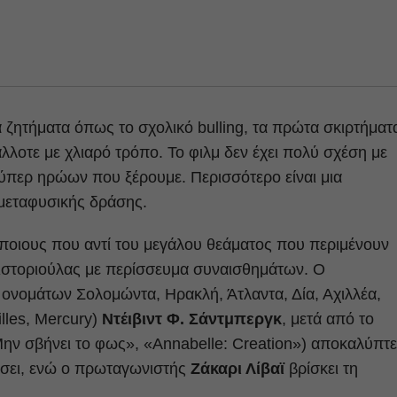
α ζητήματα όπως το σχολικό bulling, τα πρώτα σκιρτήματ
άλλοτε με χλιαρό τρόπο. Το φιλμ δεν έχει πολύ σχέση με
ύπερ ηρώων που ξέρουμε. Περισσότερο είναι μια
 μεταφυσικής δράσης.
ποιους που αντί του μεγάλου θεάματος που περιμένουν
 ιστοριούλας με περίσσευμα συναισθημάτων. Ο
νομάτων Σολομώντα, Ηρακλή, Άτλαντα, Δία, Αχιλλέα,
lles, Mercury)
Ντέιβιντ Φ. Σάντμπεργκ
, μετά από το
Μην σβήνει το φως», «Annabelle: Creation») αποκαλύπτε
δάσει, ενώ ο πρωταγωνιστής
Ζάκαρι Λίβαϊ
βρίσκει τη