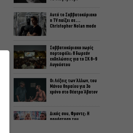
Αυτό το Σαββατοκύριακο
η TV παίζει σε…
Christopher Nolan mode
Σαββατοκύριακο χωρίς
πορτοφόλι: 8 δωρεάν
εκδηλώσεις για το ΣΚ 8-9
Αυγούστου
Οι Λέξεις των Άλλων, του
Μάνου Θηραίου για 3ο
χρόνο στο Θέατρο Άβατον
Δικός σου, Φραντς: Η
παράσταση του
Αλέξανδρου Διαμαντή
ξανά στην Γερμανόφωνη