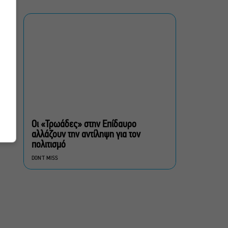
Ευαγγελική Εκκλησία
«Ριφιφί»: Σε Α’
τηλεοπτική προβολή η
σειρά φαινόμενο του
Σωτήρη Τσαφούλια
Ρωγμές: Η σόλο
χοροθεατρική
περφόρμανς της
Χριστίνας Κυριαζίδη στο
Οι «Τρωάδες» στην Επίδαυρο
Δημοτικό Θέατρο Πειραιά
αλλάζουν την αντίληψη για τον
πολιτισμό
Τόσο Όσο: Η stand-up
DON'T MISS
comedy των Φουντούλη-
Σπηλιόπουλου στην
Ταράτσα του Λαμπέτη
Μιρέλα Πάχου – Αδάμ
Τσαρούχης: Τα αξέχαστα
ντουέτα του ελληνικού