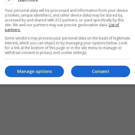
Learn more
αττωμάτων) είναι το μοτίβο που δένει θαυμάσια όλα τα
Your personal data will be processed and information from your device
(cookies, unique identifiers, and other device data) may be stored by,
accessed by and shared with 212 partners, or used specifically by this
site. We and our partners may use precise geolocation data.
List of
partners.
Some vendors may process your personal data on the basis of legitimate
interest, which you can object to by managing your options below. Look
for a link at the bottom of this page or in the site menu to manage or
withdraw consent in privacy and cookie settings.
Manage options
Consent