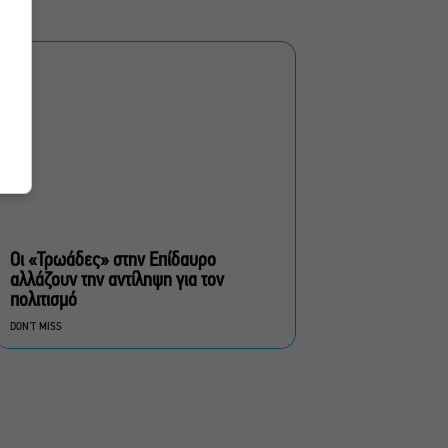
ξανά στην Γερμανόφωνη
Ευαγγελική Εκκλησία
«Ριφιφί»: Σε Α’
τηλεοπτική προβολή η
σειρά φαινόμενο του
Σωτήρη Τσαφούλια
Ρωγμές: Η σόλο
χοροθεατρική
περφόρμανς της
Χριστίνας Κυριαζίδη στο
Οι «Τρωάδες» στην Επίδαυρο
Δημοτικό Θέατρο Πειραιά
αλλάζουν την αντίληψη για τον
πολιτισμό
Τόσο Όσο: Η stand-up
DON'T MISS
comedy των Φουντούλη-
Σπηλιόπουλου στην
Ταράτσα του Λαμπέτη
Μιρέλα Πάχου – Αδάμ
Τσαρούχης: Τα αξέχαστα