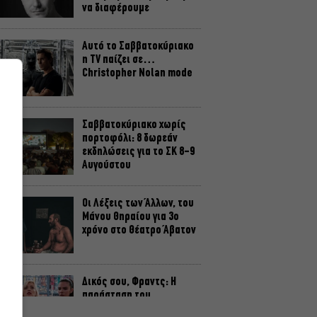
να διαφέρουμε
Αυτό το Σαββατοκύριακο
η TV παίζει σε…
Christopher Nolan mode
Σαββατοκύριακο χωρίς
πορτοφόλι: 8 δωρεάν
εκδηλώσεις για το ΣΚ 8-9
Αυγούστου
Οι Λέξεις των Άλλων, του
Μάνου Θηραίου για 3ο
χρόνο στο Θέατρο Άβατον
Δικός σου, Φραντς: Η
παράσταση του
Αλέξανδρου Διαμαντή