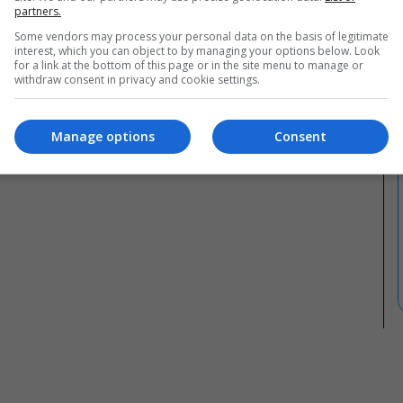
partners.
Some vendors may process your personal data on the basis of legitimate
interest, which you can object to by managing your options below. Look
for a link at the bottom of this page or in the site menu to manage or
withdraw consent in privacy and cookie settings.
Manage options
Consent