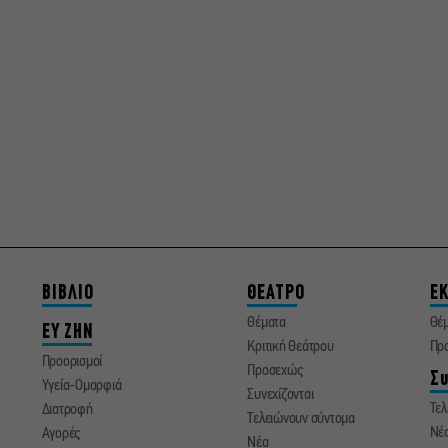
ΒΙΒΛΙΟ
ΘΕΑΤΡΟ
ΕΚ
Θέματα
Θέ
ΕΥ ΖΗΝ
Κριτική Θεάτρου
Πρ
Προορισμοί
Προσεχώς
Συ
Υγεία-Ομορφιά
Συνεχίζονται
Τελ
Διατροφή
Τελειώνουν σύντομα
Νέ
Αγορές
Νέα