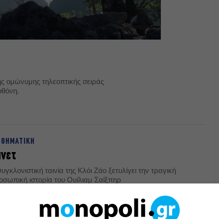
ης ομώνυμης τηλεοπτικής σειράς
οθόνη.
ΣΘΗΜΑΤΙΚΗ
μνετ
υγκλονιστική ταινία της Κλόι Ζάο ξετυλίγει την τραγική
οσωπική ιστορία του Ουίλιαμ Σαίξπηρ
01.2026