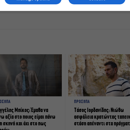
ΟΣΩΠΑ
ΠΡΟΣΩΠΑ
γγέλης Μπίκος: Έμαθα να
Tάσος Ιορδανίδης: Νιώθω
νω αξία στο ποιος είμαι πάνω
ασφάλεια κρατώντας ταπει
η σκηνή και όχι στο πως
στάση απέναντι στα πράγμα