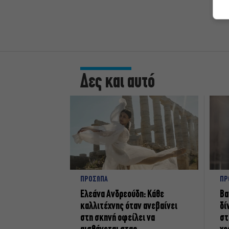
Δες και αυτό
ΠΡΟΣΩΠΑ
ΠΡ
Ελεάνα Ανδρεούδη: Κάθε
Βα
καλλιτέχνης όταν ανεβαίνει
δί
στη σκηνή οφείλει να
στ