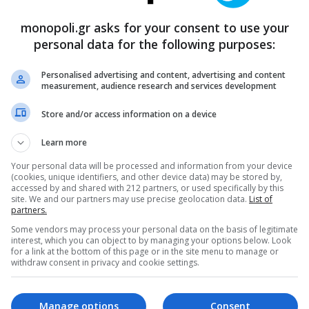
monopoli.gr asks for your consent to use your
personal data for the following purposes:
ΟΓΡΑΦΙΚΗ
ποδίστριας
Personalised advertising and content, advertising and content
ιάννης Σμαραγδής επιστρέφει με την νέα του ταινία
measurement, audience research and services development
ποδίστριας, βασισμένη στη ζωή του σπουδαίου Έλληνα
λιτικού και διπλωμάτη Ιωάννη Καποδίστρια. Το σενάριο του
Store and/or access information on a device
όδοξου ιστορικού έπους υπογράφει ο ίδιος ο σκηνοθέτης,
12.2025
ώ τον πρώτο κυβερνήτη του νέου ελληνικού κράτους
Learn more
σαρκώνει ο Αντώνης Μυριαγκός.
Your personal data will be processed and information from your device
(cookies, unique identifiers, and other device data) may be stored by,
accessed by and shared with 212 partners, or used specifically by this
site. We and our partners may use precise geolocation data.
List of
partners.
Some vendors may process your personal data on the basis of legitimate
interest, which you can object to by managing your options below. Look
for a link at the bottom of this page or in the site menu to manage or
withdraw consent in privacy and cookie settings.
Manage options
Consent