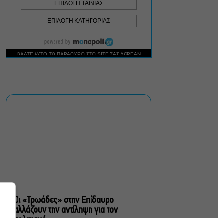
Σεπτέμβριο
Τουλάχιστον 1.500 έλεγχοι
σε 300 παραλίες –
Πρόστιμα έως 73.000€ για
αυθαίρετες καταλήψεις
Μια μικρή παρηγοριά:
Πέντε διηγήματα του
Ρέυμοντ Κάρβερ γίνονται
παράσταση στο studio
Μαυρομιχάλη
Ραντεβού στα Σινεμά #6:
Κάρμεν, εκεί όπου η
γειτονιά δίνει σινεφίλ
ραντεβού
Οι «Τρωάδες» στην Επίδαυρο
αλλάζουν την αντίληψη για τον