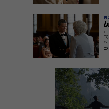
ΒΙ
Δ
Η 
Τζ
το
Τζ
25.