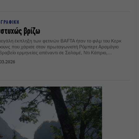
ΟΓΡΑΦΙΚΗ
υστυχώς βρίζω
μεγάλη έκπληξη των φετινών BAFTA ήταν το φιλμ του Κερκ
όουνς που χάρισε στον πρωταγωνιστή Ρόμπερτ Αραμάγιο
 βραβείο ερμηνείας απέναντι σε Σαλαμέ, Ντι Κάπριο,
όρνταν, Χοκ και Πλέμονς!
03.2026