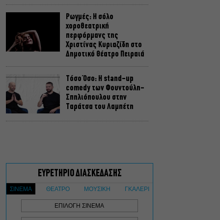
Ρωγμές: Η σόλο
χοροθεατρική
περφόρμανς της
Χριστίνας Κυριαζίδη στο
Δημοτικό Θέατρο Πειραιά
Τόσο Όσο: Η stand-up
comedy των Φουντούλη-
Σπηλιόπουλου στην
Ταράτσα του Λαμπέτη
Μιρέλα Πάχου – Αδάμ
Τσαρούχης: Τα αξέχαστα
ντουέτα του ελληνικού
σινεμά στην Ταράτσα του
Λαμπέτη
Μουσική Τεχνόπολη 2026:
Η συναυλιακή σεζόν
κορυφώνεται τον