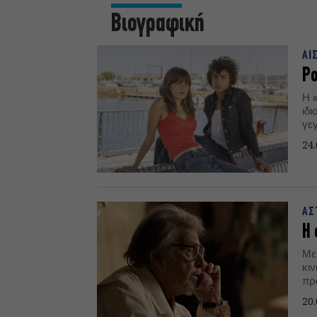
Βιογραφική
ΑΙ
Ρ
Η 
ιδ
γε
24.
ΑΣ
Η 
Με
κι
πρ
20.