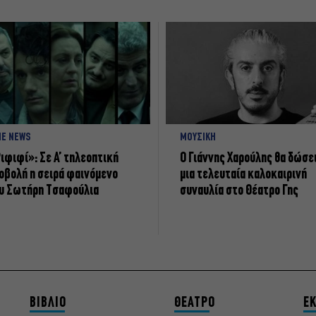
NE NEWS
ΜΟΥΣΙΚΗ
ιφιφί»: Σε Α’ τηλεοπτική
Ο Γιάννης Χαρούλης θα δώσε
οβολή η σειρά φαινόμενο
μια τελευταία καλοκαιρινή
υ Σωτήρη Τσαφούλια
συναυλία στο Θέατρο Γης
ΒΙΒΛΙΟ
ΘΕΑΤΡΟ
ΕΚ