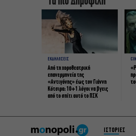
Τα πιο Δημοφιλή
ΕΚΔΗΛΩΣΕΙΣ
CI
Από τη χοροθεατρική
«Ρ
επανερμηνεία της
πρ
«Αντιγόνης» έως τον Γιάννη
το
Κότσιρα: 10+1 λόγοι να βγεις
από το σπίτι αυτό το ΠΣΚ
ΙΣΤΟΡΙΕΣ