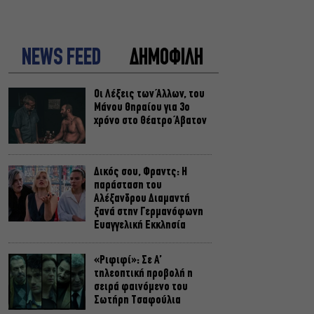
NEWS FEED
ΔΗΜΟΦΙΛΗ
Οι Λέξεις των Άλλων, του
Μάνου Θηραίου για 3ο
χρόνο στο Θέατρο Άβατον
Δικός σου, Φραντς: Η
παράσταση του
Αλέξανδρου Διαμαντή
ξανά στην Γερμανόφωνη
Ευαγγελική Εκκλησία
«Ριφιφί»: Σε Α’
τηλεοπτική προβολή η
σειρά φαινόμενο του
Σωτήρη Τσαφούλια