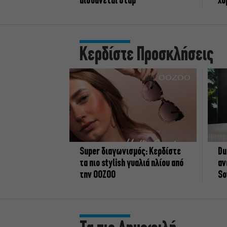
αισθάνεται σταρ
χο
Κερδίστε Προσκλήσεις
Super διαγωνισμός: Κερδίστε
Du
τα πιο stylish γυαλιά ηλίου από
αν
την OOZOO
So