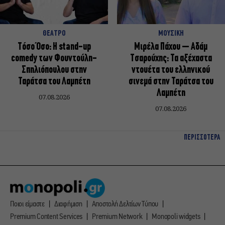
ΘΕΑΤΡΟ
ΜΟΥΣΙΚΗ
Τόσο Όσο: Η stand-up
Μιρέλα Πάχου – Αδάμ
comedy των Φουντούλη-
Τσαρούχης: Τα αξέχαστα
Σπηλιόπουλου στην
ντουέτα του ελληνικού
Ταράτσα του Λαμπέτη
σινεμά στην Ταράτσα του
Λαμπέτη
07.08.2026
07.08.2026
ΠΕΡΙΣΣΟΤΕΡΑ
Ποιοι είμαστε
Διαφήμιση
Αποστολή Δελτίων Τύπου
Premium Content Services
Premium Network
Monopoli widgets