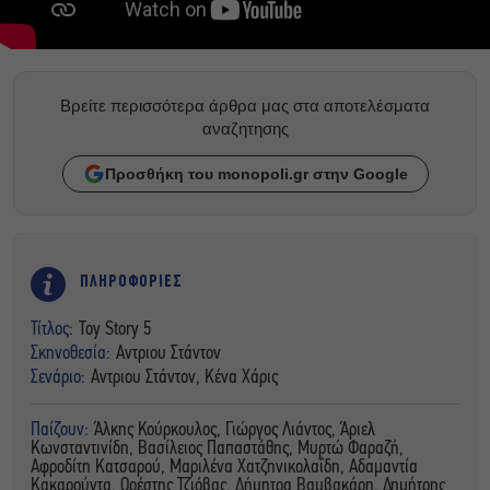
Βρείτε περισσότερα άρθρα μας στα αποτελέσματα
αναζητησης
Προσθήκη του monopoli.gr στην Google
ΠΛΗΡΟΦΟΡΙΕΣ
Τίτλος:
Toy Story 5
Σκηνοθεσία:
Αντριου Στάντον
Σενάριο:
Αντριου Στάντον, Κένα Χάρις
Παίζουν:
Άλκης Κούρκουλος, Γιώργος Λιάντος, Άριελ
Κωνσταντινίδη, Βασίλειος Παπαστάθης, Μυρτώ Φαραζή,
Αφροδίτη Κατσαρού, Μαριλένα Χατζηνικολαΐδη, Αδαμαντία
Κακαρούντα, Ορέστης Τζιόβας, Δήμητρα Βαμβακάρη, Δημήτρης