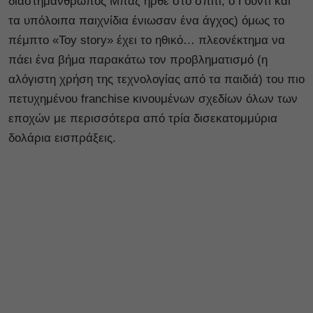
διαστημάνθρωπος Μπαζ ήρθε στο σπίτι, ο Γούντι και
τα υπόλοιπα παιχνίδια ένιωσαν ένα άγχος) όμως το
πέμπτο «Toy story» έχει το ηθικό… πλεονέκτημα να
πάει ένα βήμα παρακάτω τον προβληματισμό (η
αλόγιστη χρήση της τεχνολογίας από τα παιδιά) του πιο
πετυχημένου franchise κινουμένων σχεδίων όλων των
εποχών με περισσότερα από τρία δισεκατομμύρια
δολάρια εισπράξεις.