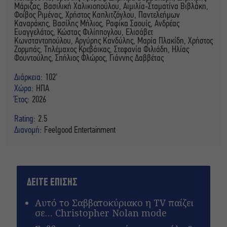
Μάριζας, Βασιλική Χαλικιοπούλου, Αιμιλία-Σταματίνα Βιβλάκη,
Φοίβος Ριμένας, Χρήστος Καπλιτζόγλου, Παντελεήμων
Καναράκης, Βασίλης Μήλιος, Ραφίκα Σαουίς, Ανδρέας
Ευαγγελάτος, Κώστας Φιλίππογλου, Ελισάβετ
Κωνσταντοπούλου, Αργύρης Κανδύλης, Μαρία Πλακίδη, Χρήστος
Ζορμπάς, Τηλέμαχος Κρεβάικας, Στεφανία Φιλιάδη, Ηλίας
Φουντούλης, Σπήλιος Φλώρος, Γιάννης Δαββέτας
Διάρκεια:
102'
Χώρα:
ΗΠΑ
Έτος:
2026
Rating:
2.5
Διανομή:
Feelgood Entertainment
ΔΕΙΤΕ ΕΠΙΣΗΣ
Αυτό το Σαββατοκύριακο η TV παίζει
σε… Christopher Nolan mode