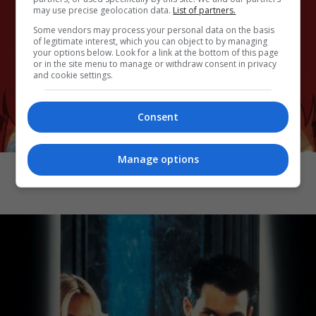
may use precise geolocation data.
List of partners.
Some vendors may process your personal data on the basis
of legitimate interest, which you can object to by managing
your options below. Look for a link at the bottom of this page
or in the site menu to manage or withdraw consent in privacy
and cookie settings.
Consent
CINEMA
Manage options
Paprika