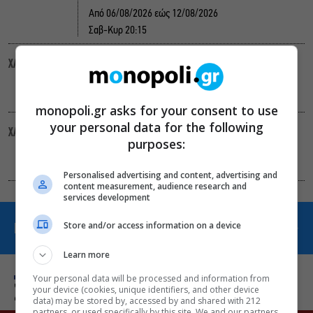
Από 06/08/2026 εώς 12/08/2026
Σαβ-Κυρ 20:15
ΑΜΙΚΟ
ΧΑΛΑΝΔΡΙ
Από 06/08/2026 εώς 12/08/2026
Παρ, Σαβ, Τετ 20:45
monopoli.gr asks for your consent to use
your personal data for the following
ΑΙΓΛΗ – 4
ΧΑΛΑΝΔΡΙ
purposes:
Από 06/08/2026 εώς 12/08/2026
Πεμ-Τετ 19:15
Personalised advertising and content, advertising and
content measurement, audience research and
services development
Store and/or access information on a device
ΠΕΡΙΣΣΟΤΕΡΑ ΑΠΟ CINEMA
Learn more
Your personal data will be processed and information from
your device (cookies, unique identifiers, and other device
Σχετικά Θέματα
data) may be stored by, accessed by and shared with 212
partners, or used specifically by this site. We and our partners