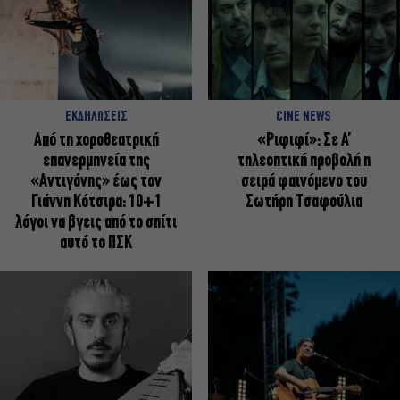
ΕΚΔΗΛΩΣΕΙΣ
CINE NEWS
Από τη χοροθεατρική
«Ριφιφί»: Σε Α’
επανερμηνεία της
τηλεοπτική προβολή η
«Αντιγόνης» έως τον
σειρά φαινόμενο του
Γιάννη Κότσιρα: 10+1
Σωτήρη Τσαφούλια
λόγοι να βγεις από το σπίτι
αυτό το ΠΣΚ