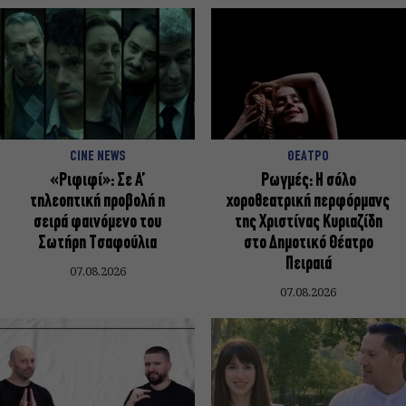
CINE NEWS
ΘΕΑΤΡΟ
«Ριφιφί»: Σε Α’
Ρωγμές: Η σόλο
τηλεοπτική προβολή η
χοροθεατρική περφόρμανς
σειρά φαινόμενο του
της Χριστίνας Κυριαζίδη
Σωτήρη Τσαφούλια
στο Δημοτικό Θέατρο
Πειραιά
07.08.2026
07.08.2026