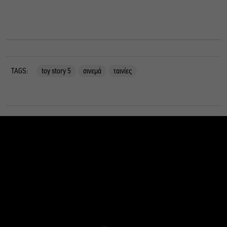
TAGS:
toy story 5
σινεμά
ταινίες