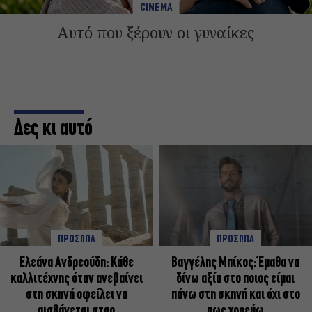
CINEMA
Αυτό που ξέρουν οι γυναίκες
Δες κι αυτό
ΠΡΟΣΩΠΑ
ΠΡΟΣΩΠΑ
Ελεάνα Ανδρεούδη: Κάθε
Βαγγέλης Μπίκος: Έμαθα να
καλλιτέχνης όταν ανεβαίνει
δίνω αξία στο ποιος είμαι
στη σκηνή οφείλει να
πάνω στη σκηνή και όχι στο
αισθάνεται σταρ
πως χορεύω