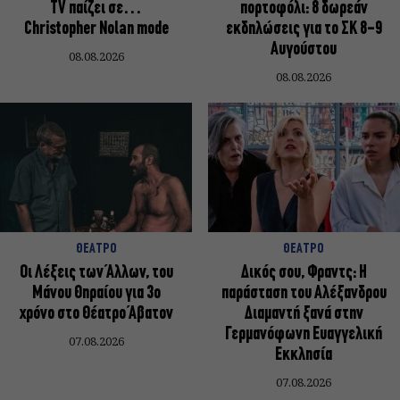
TV παίζει σε…
πορτοφόλι: 8 δωρεάν
Christopher Nolan mode
εκδηλώσεις για το ΣΚ 8-9
Αυγούστου
08.08.2026
08.08.2026
ΘΕΑΤΡΟ
ΘΕΑΤΡΟ
Οι Λέξεις των Άλλων, του
Δικός σου, Φραντς: Η
Μάνου Θηραίου για 3ο
παράσταση του Αλέξανδρου
χρόνο στο Θέατρο Άβατον
Διαμαντή ξανά στην
Γερμανόφωνη Ευαγγελική
07.08.2026
Εκκλησία
07.08.2026