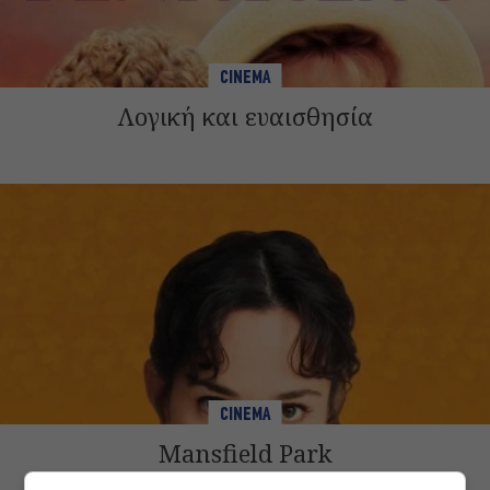
CINEMA
Λογική και ευαισθησία
CINEMA
Mansfield Park