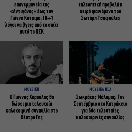
επανερμηνεία της
τηλεοπτική προβολή η
«Αντιγόνης» έως τον
σειρά φαινόμενο του
Γιάννη Κότσιρα: 10+1
Σωτήρη Τσαφούλια
λόγοι να βγεις από το σπίτι
αυτό το ΠΣΚ
ΜΟΥΣΙΚΗ
ΜΟΥΣΙΚΑ ΝΕΑ
Ο Γιάννης Χαρούλης θα
Σωκράτης Μάλαμας: Τον
δώσει μια τελευταία
Σεπτέμβριο στο Κατράκειο
καλοκαιρινή συναυλία στο
για δύο τελευταίες
Θέατρο Γης
καλοκαιρινές συναυλίες