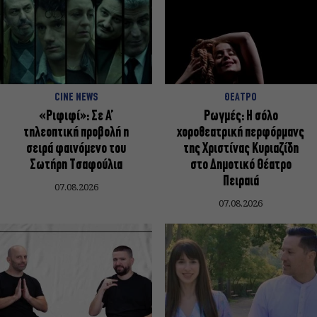
CINE NEWS
ΘΕΑΤΡΟ
«Ριφιφί»: Σε Α’
Ρωγμές: Η σόλο
τηλεοπτική προβολή η
χοροθεατρική περφόρμανς
σειρά φαινόμενο του
της Χριστίνας Κυριαζίδη
Σωτήρη Τσαφούλια
στο Δημοτικό Θέατρο
Πειραιά
07.08.2026
07.08.2026