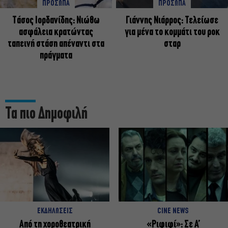
ΠΡΟΣΩΠΑ
ΠΡΟΣΩΠΑ
Tάσος Ιορδανίδης: Νιώθω
Γιάννης Νιάρρος: Τελείωσε
ασφάλεια κρατώντας
για μένα το κομμάτι του ροκ
ταπεινή στάση απέναντι στα
σταρ
πράγματα
Τα πιο Δημοφιλή
ΕΚΔΗΛΩΣΕΙΣ
CINE NEWS
Από τη χοροθεατρική
«Ριφιφί»: Σε Α’