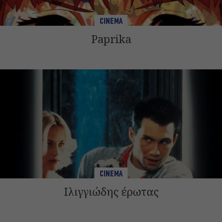
CINEMA
Paprika
CINEMA
Ιλιγγιώδης έρωτας