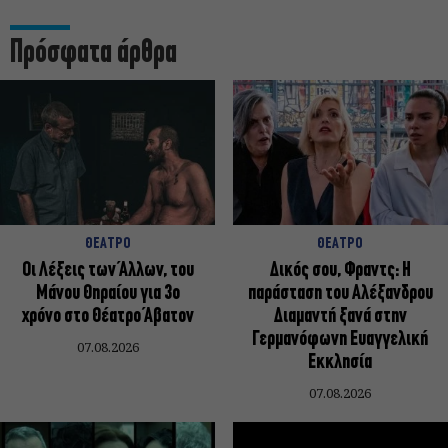
Πρόσφατα άρθρα
ΘΕΑΤΡΟ
ΘΕΑΤΡΟ
Οι Λέξεις των Άλλων, του
Δικός σου, Φραντς: Η
Μάνου Θηραίου για 3ο
παράσταση του Αλέξανδρου
χρόνο στο Θέατρο Άβατον
Διαμαντή ξανά στην
Γερμανόφωνη Ευαγγελική
07.08.2026
Εκκλησία
07.08.2026