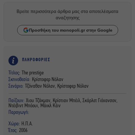
Βρείτε περισσότερα άρθρα μας στα αποτελέσματα
αναζητησης
Προσθήκη του monopoli.gr στην Google
ΠΛΗΡΟΦΟΡΙΕΣ
Τίτλος:
The prestige
Σκηνοθεσία:
Κρίστοφερ Νόλαν
Σενάριο:
Τζόναθαν Νόλαν, Κρίστοφερ Νόλαν
Παίζουν:
Χιου Τζάκμαν, Κρίστιαν Μπέιλ, Σκάρλετ Γιόχανσον,
Ντέιβιντ Μπόουι, Μάικλ Κέιν
Παραγωγή:
Χώρα:
Η.Π.Α.
Έτος:
2006