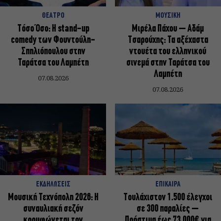
ΘΕΑΤΡΟ
ΜΟΥΣΙΚΗ
Τόσο Όσο: Η stand-up
Μιρέλα Πάχου – Αδάμ
comedy των Φουντούλη-
Τσαρούχης: Τα αξέχαστα
Σπηλιόπουλου στην
ντουέτα του ελληνικού
Ταράτσα του Λαμπέτη
σινεμά στην Ταράτσα του
Λαμπέτη
07.08.2026
07.08.2026
ΕΚΔΗΛΩΣΕΙΣ
ΕΠΙΚΑΙΡΑ
Μουσική Τεχνόπολη 2026: Η
Τουλάχιστον 1.500 έλεγχοι
συναυλιακή σεζόν
σε 300 παραλίες –
κορυφώνεται τον
Πρόστιμα έως 73.000€ για