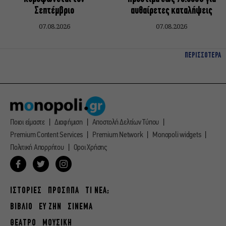
Σεπτέμβριο
αυθαίρετες καταλήψεις
07.08.2026
07.08.2026
ΠΕΡΙΣΣΟΤΕΡΑ
Ποιοι είμαστε
Διαφήμιση
Αποστολή Δελτίων Τύπου
Premium Content Services
Premium Network
Monopoli widgets
Πολιτική Απορρήτου
Οροι Χρήσης
ΙΣΤΟΡΙΕΣ
ΠΡΟΣΩΠΑ
ΤΙ ΝΕΑ;
ΒΙΒΛΙΟ
ΕΥ ΖΗΝ
ΣΙΝΕΜΑ
ΘΕΑΤΡΟ
ΜΟΥΣΙΚΗ