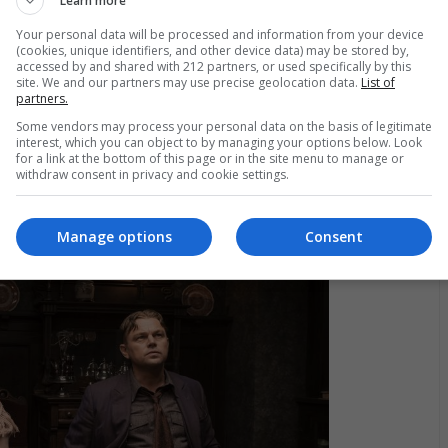
Learn more
NE NEWS
Your personal data will be processed and information from your device
(cookies, unique identifiers, and other device data) may be stored by,
llers of the Flower Moon: Το νέο trailer της
accessed by and shared with 212 partners, or used specifically by this
site. We and our partners may use precise geolocation data.
List of
λυαναμενόμενης ταινίας του Martin
partners.
orsese μιλά για μια ιστορία αγάπης
Some vendors may process your personal data on the basis of legitimate
interest, which you can object to by managing your options below. Look
θώς η πλησιάζει η ημερομηνία κυκλοφορίας της
for a link at the bottom of this page or in the site menu to manage or
υαναμενόμενης ταινίας του Martin Scorsese, Killers of the
withdraw consent in privacy and cookie settings.
wer Moon, στις κινηματογραφικές αίθουσες, ένα νέο trailer
θηκε στη δημοσιότητα.
09.2023
Manage options
Consent