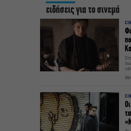
ειδήσεις για το σινεμά
CI
Φό
πο
Κ
Στη
πο
«Φ
Κα
26.
CI
Οι
τα
«