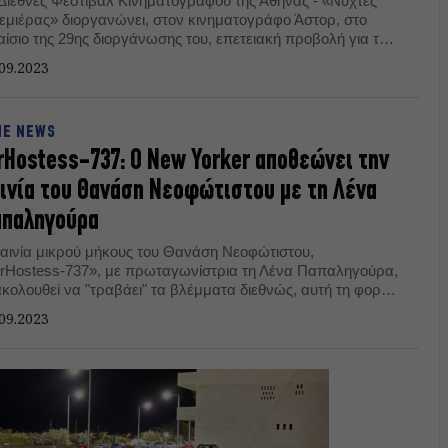
 Διεθνές Φεστιβάλ Κινηματογράφου της Αθήνας - «Νύχτες
εμιέρας» διοργανώνει, στον κινηματογράφο Άστορ, στο
αίσιο της 29ης διοργάνωσης του, επετειακή προβολή για τα
α χρόνια της ταινίας «Οι Αισθηματίες» του Νίκου
09.2023
ιανταφυλλίδη.
NE NEWS
rHostess-737: Ο New Yorker αποθεώνει την
ινία του Θανάση Νεοφώτιστου με τη Λένα
απαληγούρα
ταινία μικρού μήκους του Θανάση Νεοφώτιστου,
irHostess-737», με πρωταγωνίστρια τη Λένα Παπαληγούρα,
ακολουθεί να "τραβάει" τα βλέμματα διεθνώς, αυτή τη φορά
σα από ένα αφιέρωμα του περιοδικού New Yorker.
09.2023