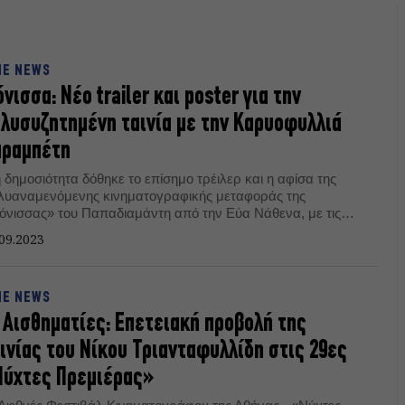
NE NEWS
νισσα: Νέο trailer και poster για την
λυσυζητημένη ταινία με την Καρυοφυλλιά
αραμπέτη
 δημοσιότητα δόθηκε το επίσημο τρέιλερ και η αφίσα της
λυαναμενόμενης κινηματογραφικής μεταφοράς της
όνισσας» του Παπαδιαμάντη από την Εύα Νάθενα, με τις
ρυοφυλλιά Καραμπέτη και Μαρία Πρωτόπαππα.
09.2023
NE NEWS
 Αισθηματίες: Επετειακή προβολή της
ινίας του Νίκου Τριανταφυλλίδη στις 29ες
Νύχτες Πρεμιέρας»