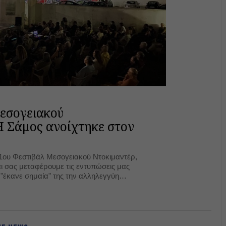
εσογειακού
Η Σάμος ανοίχτηκε στον
 1ου Φεστιβάλ Μεσογειακού Ντοκιμαντέρ,
ι σας μεταφέρουμε τις εντυπώσεις μας
"έκανε σημαία" της την αλληλεγγύη
ντας ένα άκρως ενωτικό και ελπιδοφόρο