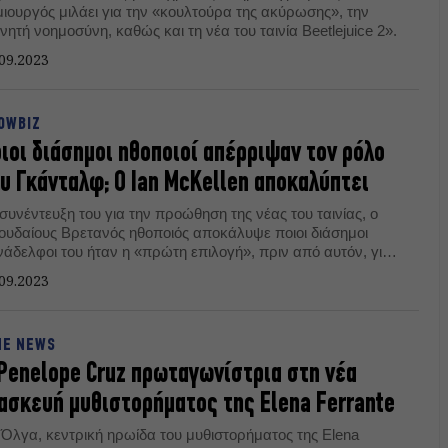
μιουργός μιλάει για την «κουλτούρα της ακύρωσης», την
νητή νοημοσύνη, καθώς και τη νέα του ταινία Beetlejuice 2».
09.2023
OWBIZ
ιοι διάσημοι ηθοποιοί απέρριψαν τον ρόλο
υ Γκάνταλφ; Ο Ian McKellen αποκαλύπτει
συνέντευξη του για την προώθηση της νέας του ταινίας, ο
ουδαίους Βρετανός ηθοποιός αποκάλυψε ποιοι διάσημοι
νάδελφοι του ήταν η «πρώτη επιλογή», πριν από αυτόν, για
ν ρόλο του Γκάνταλφ στον «Άρχοντα των Δαχτυλιδιών».
09.2023
NE NEWS
Penelope Cruz πρωταγωνίστρια στη νέα
ασκευή μυθιστορήματος της Elena Ferrante
 Όλγα, κεντρική ηρωίδα του μυθιστορήματος της Elena