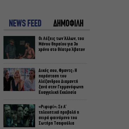
NEWS FEED
ΔΗΜΟΦΙΛΗ
Οι Λέξεις των Άλλων, του
Μάνου Θηραίου για 3ο
χρόνο στο Θέατρο Άβατον
Δικός σου, Φραντς: Η
παράσταση του
Αλέξανδρου Διαμαντή
ξανά στην Γερμανόφωνη
Ευαγγελική Εκκλησία
«Ριφιφί»: Σε Α’
τηλεοπτική προβολή η
σειρά φαινόμενο του
Σωτήρη Τσαφούλια