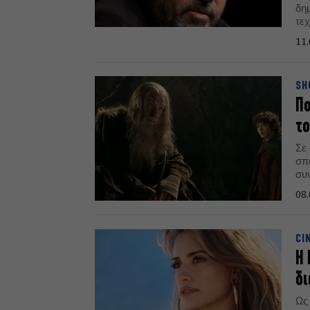
δη
τεχ
11.
SH
Πο
το
Σε 
σπ
συ
το
08.
CI
Η 
δι
Ως