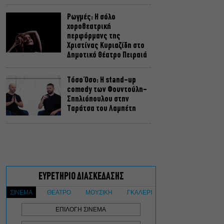
Ρωγμές: Η σόλο
χοροθεατρική
περφόρμανς της
Χριστίνας Κυριαζίδη στο
Δημοτικό Θέατρο Πειραιά
Τόσο Όσο: Η stand-up
comedy των Φουντούλη-
Σπηλιόπουλου στην
Ταράτσα του Λαμπέτη
Μιρέλα Πάχου – Αδάμ
Τσαρούχης: Τα αξέχαστα
ντουέτα του ελληνικού
σινεμά στην Ταράτσα του
Λαμπέτη
Μουσική Τεχνόπολη 2026:
Η συναυλιακή σεζόν
κορυφώνεται τον