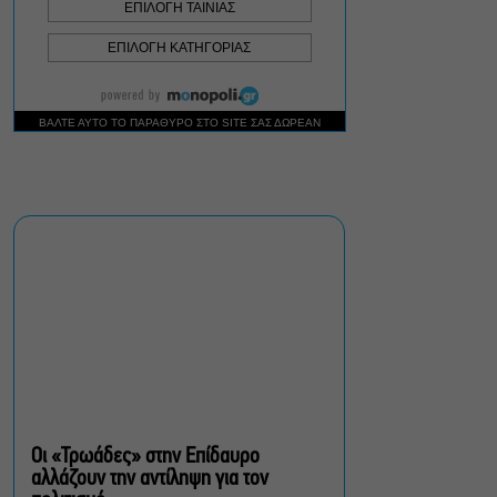
Σεπτέμβριο
Τουλάχιστον 1.500 έλεγχοι
σε 300 παραλίες –
Πρόστιμα έως 73.000€ για
αυθαίρετες καταλήψεις
Μια μικρή παρηγοριά:
Πέντε διηγήματα του
Ρέυμοντ Κάρβερ γίνονται
παράσταση στο studio
Μαυρομιχάλη
Ραντεβού στα Σινεμά #6:
Κάρμεν, εκεί όπου η
γειτονιά δίνει σινεφίλ
ραντεβού
Οι «Τρωάδες» στην Επίδαυρο
αλλάζουν την αντίληψη για τον