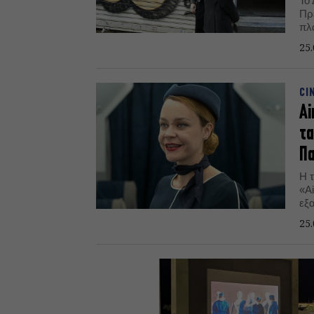
Το
Πρ
πλ
δέκ
25.
Τρ
CI
Ai
τα
Π
Η 
«A
εξ
μέ
25.