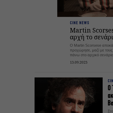
CINE NEWS
Martin Scorses
αρχή το σενάρι
Ο Martin Scorsese αποκά
προχώρησε, μαζί με τους
πάνω στο αρχικό σενάριο τ
of the Flower Moon».
13.09.2023
CI
Ο 
ακ
Be
Στ