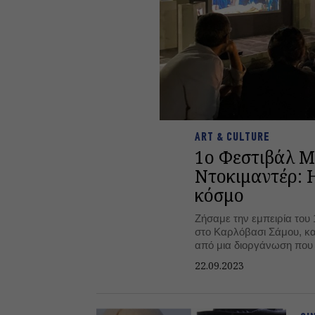
ART & CULTURE
1ο Φεστιβάλ Μ
Ντοκιμαντέρ: 
κόσμο
Ζήσαμε την εμπειρία του
στο Καρλόβασι Σάμου, κα
από μια διοργάνωση που 
μεταξύ των λαών, στέλνο
22.09.2023
μήνυμα.