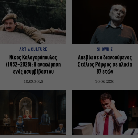
ART & CULTURE
SHOWBIZ
Nίκος Καλογερόπουλος
Απεβίωσε ο διανοούμενος
(1952-2026): Η αναχώρηση
Στέλιος Ράμφος σε ηλικία
ενός ασυμβίβαστου
87 ετών
10.08.2026
10.08.2026