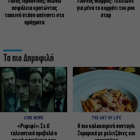
Tάσος Ιορδανίδης: Νιώθω
Γιάννης Νιάρρος: Τελείωσε
ασφάλεια κρατώντας
για μένα το κομμάτι του ροκ
ταπεινή στάση απέναντι στα
σταρ
πράγματα
Τα πιο Δημοφιλή
CINE NEWS
THE ART OF LIFE
«Ριφιφί»: Σε Α’
Η πιο καλοκαιρινή συνταγή:
τηλεοπτική προβολή η
Ζυμαρικά με μελιτζάνες και