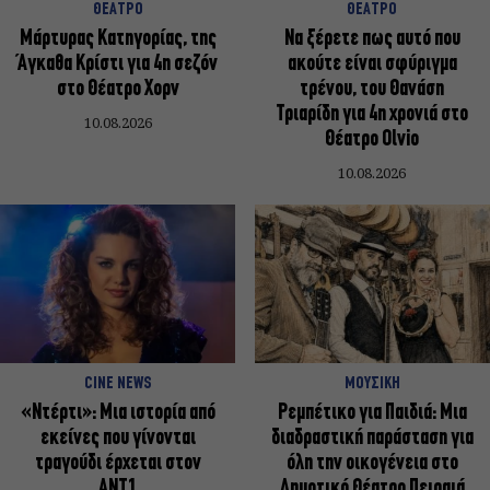
ΘΕΑΤΡΟ
ΘΕΑΤΡΟ
Μάρτυρας Κατηγορίας, της
Να ξέρετε πως αυτό που
Άγκαθα Κρίστι για 4η σεζόν
ακούτε είναι σφύριγμα
στο Θέατρο Χορν
τρένου, του Θανάση
Τριαρίδη για 4η χρονιά στο
10.08.2026
Θέατρο Olvio
10.08.2026
CINE NEWS
ΜΟΥΣΙΚΗ
«Ντέρτι»: Μια ιστορία από
Ρεμπέτικο για Παιδιά: Μια
εκείνες που γίνονται
διαδραστική παράσταση για
τραγούδι έρχεται στον
όλη την οικογένεια στο
ΑΝΤ1
Δημοτικό Θέατρο Πειραιά