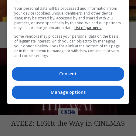
Your personal data will be processed and information from
your device (cookies, unique identifiers, and other device
data) may be stored by, accessed by and shared with 212
CINEMA
partners, or used specifically by this site. We and our partners
Katseye: Wild Hearts
may use precise geolocation data.
List of partners.
Some vendors may process your personal data on the basis
of legitimate interest, which you can object to by managing
your options below. Look for a link at the bottom of this page
or in the site menu to manage or withdraw consent in privacy
and cookie settings.
Consent
Manage options
CINEMA
ATEEZ: LIGHt the WAy in CINEMAS