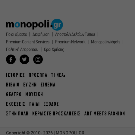
Ποιοι είμαστε
Διαφήμιση
Αποστολή Δελτίων Τύπου
Premium Content Services
Premium Network
Monopoli widgets
Πολιτική Απορρήτου
Οροι Χρήσης
ΙΣΤΟΡΙΕΣ
ΠΡΟΣΩΠΑ
ΤΙ ΝΕΑ;
ΒΙΒΛΙΟ
ΕΥ ΖΗΝ
ΣΙΝΕΜΑ
ΘΕΑΤΡΟ
ΜΟΥΣΙΚΗ
ΕΚΘΕΣΕΙΣ
ΠΑΙΔΙ
ΕΞΟΔΟΣ
ΣΤΗΝ ΠΟΛΗ
ΚΕΡΔΙΣΤΕ ΠΡΟΣΚΛΗΣΕΙΣ
ART MEETS FASHION
Copyright © 2010- 2026 | MONOPOLI.GR