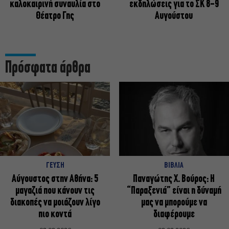
καλοκαιρινή συναυλία στο
εκδηλώσεις για το ΣΚ 8-9
Θέατρο Γης
Αυγούστου
Πρόσφατα άρθρα
ΓΕΥΣΗ
ΒΙΒΛΙΑ
Αύγουστος στην Αθήνα: 5
Παναγώτης Χ. Βούρος: Η
μαγαζιά που κάνουν τις
“Παραξενιά” είναι η δύναμή
διακοπές να μοιάζουν λίγο
μας να μπορούμε να
πιο κοντά
διαφέρουμε