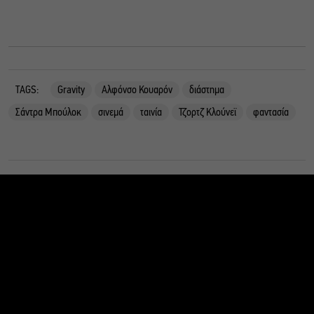
TAGS:
Gravity
Αλφόνσο Κουαρόν
διάστημα
Σάντρα Μπούλοκ
σινεμά
ταινία
Τζορτζ Κλούνεϊ
φαντασία