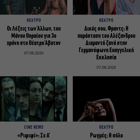
ΘΕΑΤΡΟ
ΘΕΑΤΡΟ
Οι Λέξεις των Άλλων, του
Δικός σου, Φραντς: Η
Μάνου Θηραίου για 3ο
παράσταση του Αλέξανδρου
χρόνο στο Θέατρο Άβατον
Διαμαντή ξανά στην
Γερμανόφωνη Ευαγγελική
07.08.2026
Εκκλησία
07.08.2026
CINE NEWS
ΘΕΑΤΡΟ
«Ριφιφί»: Σε Α’
Ρωγμές: Η σόλο