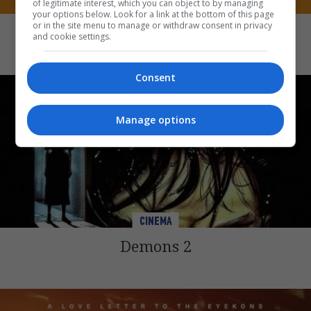
of legitimate interest, which you can object to by managing
CINEMA
your options below. Look for a link at the bottom of this page
or in the site menu to manage or withdraw consent in privacy
Mansfield Park
and cookie settings.
Consent
Manage options
CINEMA
Demons 2