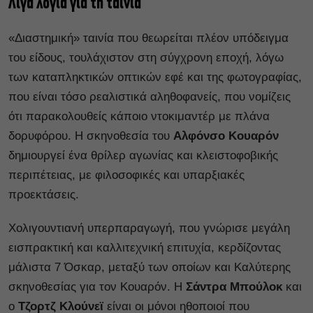
Λίγα λόγια για τη ταινία
«Διαστημική» ταινία που θεωρείται πλέον υπόδειγμα
του είδους, τουλάχιστον στη σύγχρονη εποχή, λόγω
των καταπληκτικών οπτικών εφέ και της φωτογραφίας,
που είναι τόσο ρεαλιστικά αληθοφανείς, που νομίζεις
ότι παρακολουθείς κάποιο ντοκιμαντέρ με πλάνα
δορυφόρου. Η σκηνοθεσία του
Αλφόνσο Κουαρόν
δημιουργεί ένα θρίλερ αγωνίας και κλειστοφοβικής
περιπέτειας, με φιλοσοφικές και υπαρξιακές
προεκτάσεις.
Χολιγουντιανή υπερπαραγωγή, που γνώρισε μεγάλη
εισπρακτική και καλλιτεχνική επιτυχία, κερδίζοντας
μάλιστα 7 Όσκαρ, μεταξύ των οποίων και Καλύτερης
σκηνοθεσίας για τον Κουαρόν. Η
Σάντρα Μπούλοκ
και
ο
Τζορτζ Κλούνεϊ
είναι οι μόνοι ηθοποιοί που