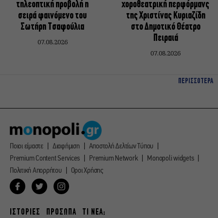
τηλεοπτική προβολή η
χοροθεατρική περφόρμανς
σειρά φαινόμενο του
της Χριστίνας Κυριαζίδη
Σωτήρη Τσαφούλια
στο Δημοτικό Θέατρο
Πειραιά
07.08.2026
07.08.2026
ΠΕΡΙΣΣΟΤΕΡΑ
Ποιοι είμαστε
Διαφήμιση
Αποστολή Δελτίων Τύπου
Premium Content Services
Premium Network
Monopoli widgets
Πολιτική Απορρήτου
Οροι Χρήσης
ΙΣΤΟΡΙΕΣ
ΠΡΟΣΩΠΑ
ΤΙ ΝΕΑ;