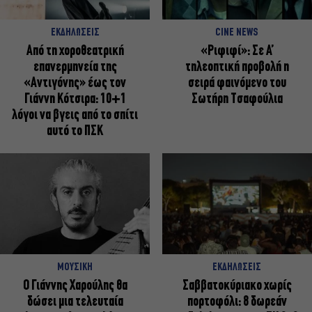
ΕΚΔΗΛΩΣΕΙΣ
CINE NEWS
Από τη χοροθεατρική
«Ριφιφί»: Σε Α’
επανερμηνεία της
τηλεοπτική προβολή η
«Αντιγόνης» έως τον
σειρά φαινόμενο του
Γιάννη Κότσιρα: 10+1
Σωτήρη Τσαφούλια
λόγοι να βγεις από το σπίτι
αυτό το ΠΣΚ
ΜΟΥΣΙΚΗ
ΕΚΔΗΛΩΣΕΙΣ
Ο Γιάννης Χαρούλης θα
Σαββατοκύριακο χωρίς
δώσει μια τελευταία
πορτοφόλι: 8 δωρεάν