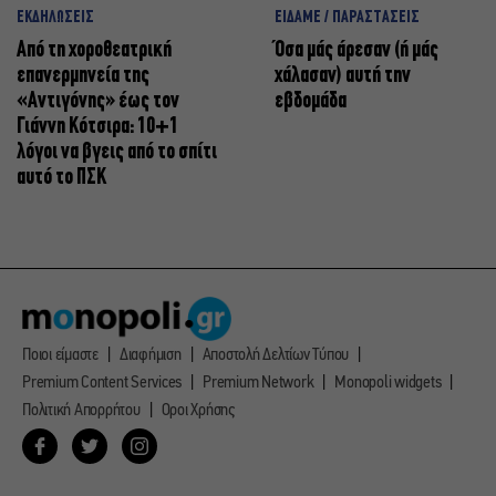
ΕΚΔΗΛΩΣΕΙΣ
ΕΙΔΑΜΕ / ΠΑΡΑΣΤΑΣΕΙΣ
Από τη χοροθεατρική
Όσα μάς άρεσαν (ή μάς
επανερμηνεία της
χάλασαν) αυτή την
«Αντιγόνης» έως τον
εβδομάδα
Γιάννη Κότσιρα: 10+1
λόγοι να βγεις από το σπίτι
αυτό το ΠΣΚ
Ποιοι είμαστε
Διαφήμιση
Αποστολή Δελτίων Τύπου
Premium Content Services
Premium Network
Monopoli widgets
Πολιτική Απορρήτου
Οροι Χρήσης