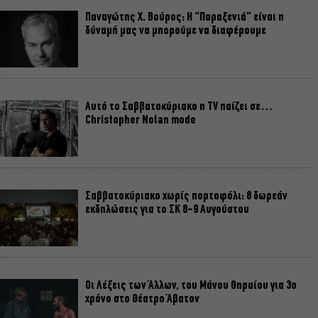
Παναγώτης Χ. Βούρος: Η “Παραξενιά” είναι η
δύναμή μας να μπορούμε να διαφέρουμε
Αυτό το Σαββατοκύριακο η TV παίζει σε…
Christopher Nolan mode
Σαββατοκύριακο χωρίς πορτοφόλι: 8 δωρεάν
εκδηλώσεις για το ΣΚ 8-9 Αυγούστου
Οι Λέξεις των Άλλων, του Μάνου Θηραίου για 3ο
χρόνο στο Θέατρο Άβατον