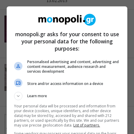
13.02.2015
WEEKEND
Σαββατοκύριακο χωρίς
πορτοφόλι: πού θα πάτε και πώς
monopoli.gr asks for your consent to use
θα διασκεδάσετε δωρεάν
your personal data for the following
purposes:
04.02.2015
Personalised advertising and content, advertising and
content measurement, audience research and
WEEKEND
services development
Σαββατοκύριακο χωρίς
πορτοφόλι: πού θα πάτε και πώς
Store and/or access information on a device
θα διασκεδάσετε δωρεάν
Learn more
30.01.2015
Your personal data will be processed and information from
your device (cookies, unique identifiers, and other device
data) may be stored by, accessed by and shared with 212
WEEKEND
partners, or used specifically by this site. We and our partners
Σαββατοκύριακο χωρίς
may use precise geolocation data.
List of partners.
πορτοφόλι: πού θα πάτε και πώς
Some vendors may process your personal data on the basis