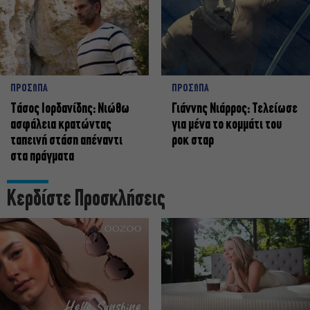
ΠΡΟΣΩΠΑ
ΠΡΟΣΩΠΑ
Tάσος Ιορδανίδης: Νιώθω
Γιάννης Νιάρρος: Τελείωσε
ασφάλεια κρατώντας
για μένα το κομμάτι του
ταπεινή στάση απέναντι
ροκ σταρ
στα πράγματα
Κερδίστε Προσκλήσεις