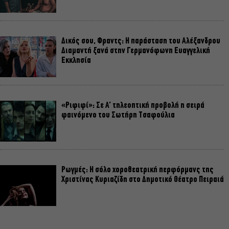
Δικός σου, Φραντς: Η παράσταση του Αλέξανδρου
Διαμαντή ξανά στην Γερμανόφωνη Ευαγγελική
Εκκλησία
«Ριφιφί»: Σε Α’ τηλεοπτική προβολή η σειρά
φαινόμενο του Σωτήρη Τσαφούλια
Ρωγμές: Η σόλο χοροθεατρική περφόρμανς της
Χριστίνας Κυριαζίδη στο Δημοτικό Θέατρο Πειραιά