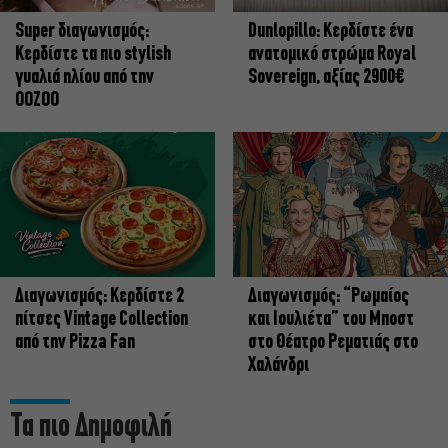
Super διαγωνισμός:
Dunlopillo: Κερδίστε ένα
Κερδίστε τα πιο stylish
ανατομικό στρώμα Royal
γυαλιά ηλίου από την
Sovereign, αξίας 2900€
OOZOO
Διαγωνισμός: Κερδίστε 2
Διαγωνισμός: “Ρωμαίος
πίτσες Vintage Collection
και Ιουλιέτα” του Μποστ
από την Pizza Fan
στο Θέατρο Ρεματιάς στο
Χαλάνδρι
Τα πιο Δημοφιλή