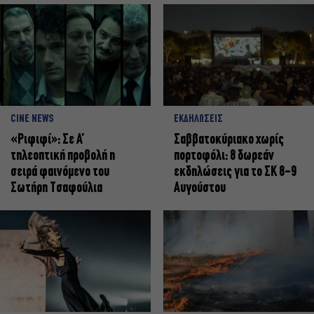
CINE NEWS
ΕΚΔΗΛΩΣΕΙΣ
«Ριφιφί»: Σε Α’
Σαββατοκύριακο χωρίς
τηλεοπτική προβολή η
πορτοφόλι: 8 δωρεάν
σειρά φαινόμενο του
εκδηλώσεις για το ΣΚ 8-9
Σωτήρη Τσαφούλια
Αυγούστου