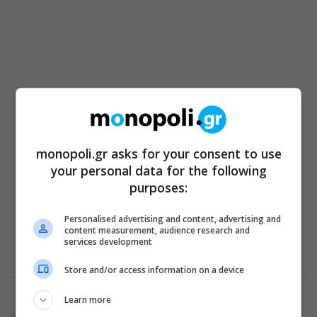
monopoli.gr asks for your consent to use
your personal data for the following
purposes:
Personalised advertising and content, advertising and
content measurement, audience research and
services development
Store and/or access information on a device
TAGS:
performance art
Poka-Yio
Upper Ankyle
έκθεση
Learn more