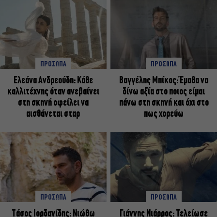
ΠΡΟΣΩΠΑ
ΠΡΟΣΩΠΑ
Ελεάνα Ανδρεούδη: Κάθε
Βαγγέλης Μπίκος: Έμαθα να
καλλιτέχνης όταν ανεβαίνει
δίνω αξία στο ποιος είμαι
στη σκηνή οφείλει να
πάνω στη σκηνή και όχι στο
αισθάνεται σταρ
πως χορεύω
ΠΡΟΣΩΠΑ
ΠΡΟΣΩΠΑ
Tάσος Ιορδανίδης: Νιώθω
Γιάννης Νιάρρος: Τελείωσε