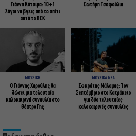
Γιάννη Κότσιρα: 10+1
Σωτήρη Τσαφούλια
λόγοι να βγεις από το σπίτι
αυτό το ΠΣΚ
ΜΟΥΣΙΚΗ
ΜΟΥΣΙΚΑ ΝΕΑ
Ο Γιάννης Χαρούλης θα
Σωκράτης Μάλαμας: Τον
δώσει μια τελευταία
Σεπτέμβριο στο Κατράκειο
καλοκαιρινή συναυλία στο
για δύο τελευταίες
Θέατρο Γης
καλοκαιρινές συναυλίες