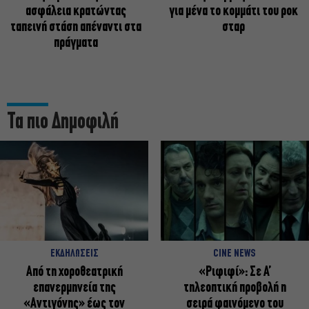
ασφάλεια κρατώντας
για μένα το κομμάτι του ροκ
ταπεινή στάση απέναντι στα
σταρ
πράγματα
Τα πιο Δημοφιλή
ΕΚΔΗΛΩΣΕΙΣ
CINE NEWS
Από τη χοροθεατρική
«Ριφιφί»: Σε Α’
επανερμηνεία της
τηλεοπτική προβολή η
«Αντιγόνης» έως τον
σειρά φαινόμενο του