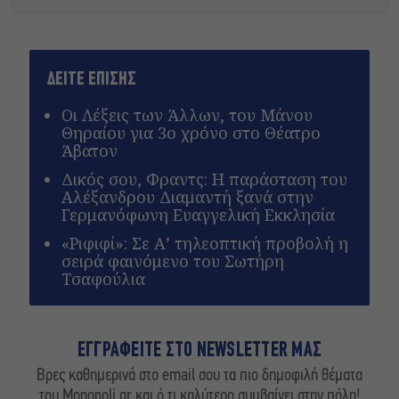
ΔΕΙΤΕ ΕΠΙΣΗΣ
Οι Λέξεις των Άλλων, του Μάνου
Θηραίου για 3ο χρόνο στο Θέατρο
Άβατον
Δικός σου, Φραντς: Η παράσταση του
Αλέξανδρου Διαμαντή ξανά στην
Γερμανόφωνη Ευαγγελική Εκκλησία
«Ριφιφί»: Σε Α’ τηλεοπτική προβολή η
σειρά φαινόμενο του Σωτήρη
Τσαφούλια
ΕΓΓΡΑΦΕΙΤΕ ΣΤΟ NEWSLETTER ΜΑΣ
Βρες καθημερινά στο email σου τα πιο δημοφιλή θέματα
του Monopoli.gr και ό,τι καλύτερο συμβαίνει στην πόλη!