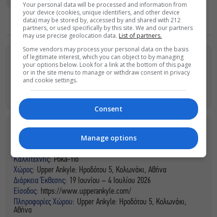
ζωγραφική
Your personal data will be processed and information from
your device (cookies, unique identifiers, and other device
data) may be stored by, accessed by and shared with 212
partners, or used specifically by this site. We and our partners
may use precise geolocation data.
List of partners.
Some vendors may process your personal data on the basis
of legitimate interest, which you can object to by managing
Βρείτε περισσότερα άρθρα μας στα αποτελέσματα
your options below. Look for a link at the bottom of this page
αναζητησης
or in the site menu to manage or withdraw consent in privacy
and cookie settings.
Προσθήκη του monopoli.gr στην Google
Consent
Manage options
ΠΛΗΡΟΦΟΡΙΕΣ
Καλλιτέχνης:
Poka-Yio
Χώρος:
Upper Ankyle: Ηροδότου 5, Κολωνάκι, Αθήνα
Διάρκεια Έκθεσης:
19 Ιουνίου – 4 Ιουλίου 2026
Είσοδος:
https://www.upperankyle.com/
Πληροφορίες Χώρου:
Upper Ankyle: Ηροδότου 5, Κολωνάκι,
Αθήνα