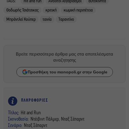
TAGS:
Hit and run
Ανοιχτοί λογαριασμοί
αυτοκίνητα
Θοδωρής Τσιάτσικας
κριτική
κωμική περιπέτεια
Μπράντλεϊ Κούπερ
ταινία
Ταραντίνο
Βρείτε περισσότερα άρθρα μας στα αποτελέσματα
αναζητησης
Προσθήκη του monopoli.gr στην Google
ΠΛΗΡΟΦΟΡΙΕΣ
Τίτλος:
Hit and Run
Σκηνοθεσία:
Ντέιβιντ Πάλμερ, Νταξ Σέπαρντ
Σενάριο:
Νταξ Σέπαρντ