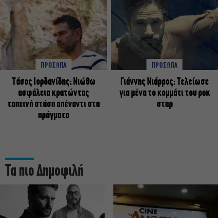
ΠΡΟΣΩΠΑ
ΠΡΟΣΩΠΑ
Tάσος Ιορδανίδης: Νιώθω
Γιάννης Νιάρρος: Τελείωσε
ασφάλεια κρατώντας
για μένα το κομμάτι του ροκ
ταπεινή στάση απέναντι στα
σταρ
πράγματα
Τα πιο Δημοφιλή