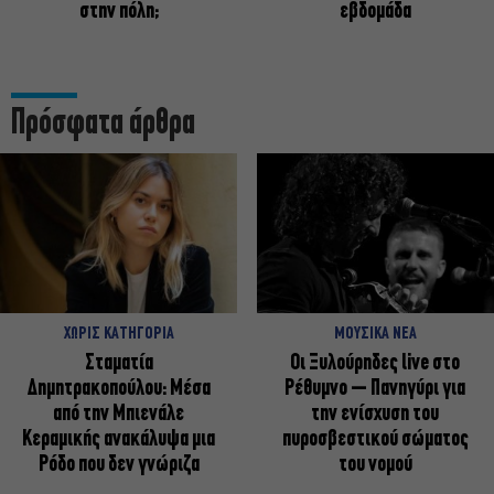
στην πόλη;
εβδομάδα
Πρόσφατα άρθρα
ΧΩΡΙΣ ΚΑΤΗΓΟΡΙΑ
ΜΟΥΣΙΚΑ ΝΕΑ
Σταματία
Οι Ξυλούρηδες live στο
Δημητρακοπούλου: Μέσα
Ρέθυμνο – Πανηγύρι για
από την Μπιενάλε
την ενίσχυση του
Κεραμικής ανακάλυψα μια
πυροσβεστικού σώματος
Ρόδο που δεν γνώριζα
του νομού