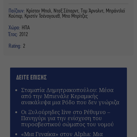
Παίζουν:
Κρίστεν Μπελ, Νταξ Σέπαρντ, Τομ Άρνολντ, Μπράντλεϊ
Κούπερ, Κριστίν Τσένογουεθ, Μπο Μπρίτζες
Χώρα:
ΗΠΑ
Έτος:
2012
Rating:
2
ΔΕΙΤΕ ΕΠΙΣΗΣ
Σταματία Δημητρακοπούλου: Μέσα
από την Μπιενάλε Κεραμικής
ανακάλυψα μια Ρόδο που δεν γνώριζα
Οι Ξυλούρηδες live στο Ρέθυμνο –
Πανηγύρι για την ενίσχυση του
πυροσβεστικού σώματος του νομού
«Μια Γυναίκα» στον Alpha: Μια