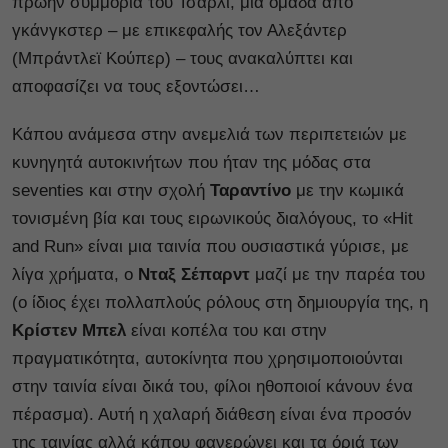
πρώην συμμορία του Τσάρλι, μια ομάδα από
γκάνγκστερ – με επικεφαλής τον Αλεξάντερ
(Μπράντλεϊ Κούπερ) – τους ανακαλύπτει και
αποφασίζει να τους εξοντώσει…
Κάπου ανάμεσα στην ανεμελιά των περιπετειών με
κυνηγητά αυτοκινήτων που ήταν της μόδας στα
seventies και στην σχολή
Ταραντίνο
με την κωμικά
τονισμένη βία και τους ειρωνικούς διαλόγους, το «Hit
and Run» είναι μια ταινία που ουσιαστικά γύρισε, με
λίγα χρήματα, ο
Νταξ Σέπαρντ
μαζί με την παρέα του
(ο ίδιος έχει πολλαπλούς ρόλους στη δημιουργία της, η
Κρίστεν Μπελ
είναι κοπέλα του και στην
πραγματικότητα, αυτοκίνητα που χρησιμοποιούνται
στην ταινία είναι δικά του, φίλοι ηθοποιοί κάνουν ένα
πέρασμα). Αυτή η χαλαρή διάθεση είναι ένα προσόν
της ταινίας αλλά κάπου φανερώνει και τα όριά των