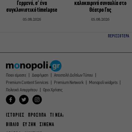
Γερμενό, σ’ ένα
καλοκαιρινή συναυλία στο
συγκλονιστικό timelapse
Θέατρο Γης
05.08.2026
05.08.2026
ΠΕΡΙΣΣΟΤΕΡΑ
Ποιοι είμαστε
Διαφήμιση
Αποστολή Δελτίων Τύπου
Premium Content Services
Premium Network
Monopoli widgets
Πολιτική Απορρήτου
Οροι Χρήσης
ΙΣΤΟΡΙΕΣ
ΠΡΟΣΩΠΑ
ΤΙ ΝΕΑ;
ΒΙΒΛΙΟ
ΕΥ ΖΗΝ
ΣΙΝΕΜΑ