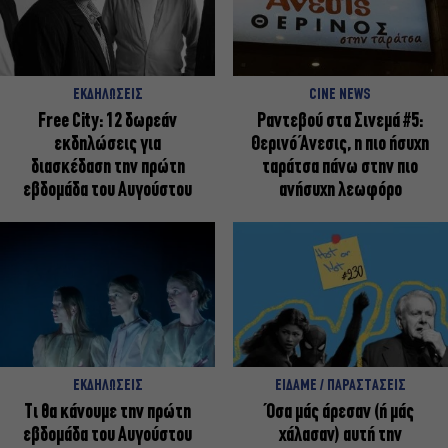
ΕΚΔΗΛΩΣΕΙΣ
CINE NEWS
Free City: 12 δωρεάν
Ραντεβού στα Σινεμά #5:
εκδηλώσεις για
Θερινό Άνεσις, η πιο ήσυχη
διασκέδαση την πρώτη
ταράτσα πάνω στην πιο
εβδομάδα του Αυγούστου
ανήσυχη λεωφόρο
ΕΚΔΗΛΩΣΕΙΣ
ΕΙΔΑΜΕ / ΠΑΡΑΣΤΑΣΕΙΣ
Τι θα κάνουμε την πρώτη
Όσα μάς άρεσαν (ή μάς
εβδομάδα του Αυγούστου
χάλασαν) αυτή την