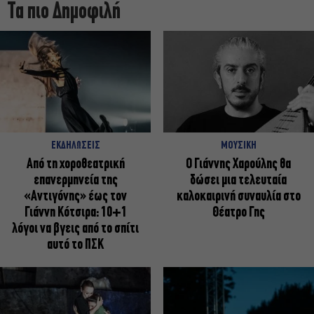
Τα πιο Δημοφιλή
ΕΚΔΗΛΩΣΕΙΣ
ΜΟΥΣΙΚΗ
Από τη χοροθεατρική
Ο Γιάννης Χαρούλης θα
επανερμηνεία της
δώσει μια τελευταία
«Αντιγόνης» έως τον
καλοκαιρινή συναυλία στο
Γιάννη Κότσιρα: 10+1
Θέατρο Γης
λόγοι να βγεις από το σπίτι
αυτό το ΠΣΚ