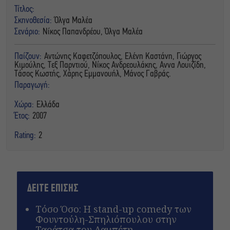
Τίτλος:
Σκηνοθεσία:
Όλγα Μαλέα
Σενάριο:
Νίκος Παπανδρέου, Όλγα Μαλέα
Παίζουν:
Αντώνης Καφετζόπουλος, Ελένη Καστάνη, Γιώργος
Κιμούλης, Τεξ Παρντιού, Νίκος Ανδρεουλάκης, Αννα Λουιζίδη,
Τάσος Κωστής, Χάρης Εμμανουήλ, Μάνος Γαβράς.
Παραγωγή:
Χώρα:
Ελλάδα
Έτος:
2007
Rating:
2
ΔΕΙΤΕ ΕΠΙΣΗΣ
Τόσο Όσο: Η stand-up comedy των
Φουντούλη-Σπηλιόπουλου στην
Ταράτσα του Λαμπέτη