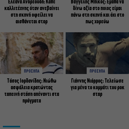
Ελεάνα Ανδρεούδη: Κάθε
Βαγγέλης Μπίκος: Έμαθα να
καλλιτέχνης όταν ανεβαίνει
δίνω αξία στο ποιος είμαι
στη σκηνή οφείλει να
πάνω στη σκηνή και όχι στο
αισθάνεται σταρ
πως χορεύω
ΠΡΟΣΩΠΑ
ΠΡΟΣΩΠΑ
Tάσος Ιορδανίδης: Νιώθω
Γιάννης Νιάρρος: Τελείωσε
ασφάλεια κρατώντας
για μένα το κομμάτι του ροκ
ταπεινή στάση απέναντι στα
σταρ
πράγματα