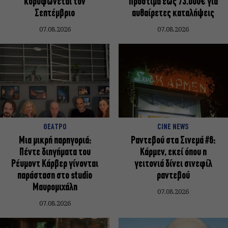
κορυφώνεται τον
Πρόστιμα έως 73.000€ για
Σεπτέμβριο
αυθαίρετες καταλήψεις
07.08.2026
07.08.2026
ΘΕΑΤΡΟ
CINE NEWS
Μια μικρή παρηγοριά:
Ραντεβού στα Σινεμά #6:
Πέντε διηγήματα του
Κάρμεν, εκεί όπου η
Ρέυμοντ Κάρβερ γίνονται
γειτονιά δίνει σινεφίλ
παράσταση στο studio
ραντεβού
Μαυρομιχάλη
07.08.2026
07.08.2026