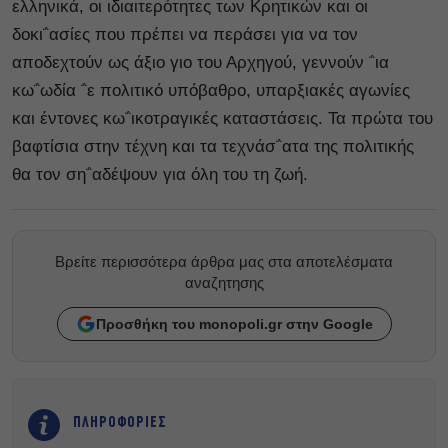
ελληνικά, οι ιδιαιτερότητες των Κρητικών και οι
δοκι΅ασίες που πρέπει να περάσει για να τον
αποδεχτούν ως άξιο γιο του Αρχηγού, γεννούν ΅ια
κω΅ωδία ΅ε πολιτικό υπόβαθρο, υπαρξιακές αγωνίες
και έντονες κω΅ικοτραγικές καταστάσεις. Τα πρώτα του
βαφτίσια στην τέχνη και τα τεχνάσ΅ατα της πολιτικής
θα τον ση΅αδέψουν για όλη του τη ζωή.
Βρείτε περισσότερα άρθρα μας στα αποτελέσματα
αναζητησης
Προσθήκη του monopoli.gr στην Google
ΠΛΗΡΟΦΟΡΙΕΣ