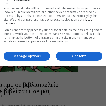
Learn more
01.2024
Your personal data will be processed and information from your device
(cookies, unique identifiers, and other device data) may be stored by,
accessed by and shared with 212 partners, or used specifically by this
site. We and our partners may use precise geolocation data.
List of
partners.
Some vendors may process your personal data on the basis of legitimate
interest, which you can object to by managing your options below. Look
for a link at the bottom of this page or in the site menu to manage or
withdraw consent in privacy and cookie settings.
Manage options
Consent
στιμο σε βιβλιοπωλείο
 βιβλία της σειράς
”
ολαρίων επέβαλαν οι ουγγρικές αρχές σε