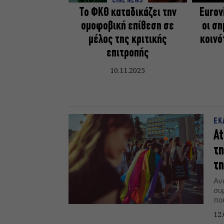
CINE NEWS
Το ΦΚΘ καταδικάζει την
Eurov
ομοφοβική επίθεση σε
οι σ
μέλος της κριτικής
κοινό
επιτροπής
10.11.2025
ΕΚ
At
τη
τη
Αν
συ
πο
Συ
12.