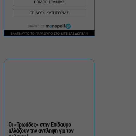
Σεπτέμβριο
Τουλάχιστον 1.500 έλεγχοι
σε 300 παραλίες –
Πρόστιμα έως 73.000€ για
αυθαίρετες καταλήψεις
Μια μικρή παρηγοριά:
Πέντε διηγήματα του
Ρέυμοντ Κάρβερ γίνονται
παράσταση στο studio
Μαυρομιχάλη
Ραντεβού στα Σινεμά #6:
Κάρμεν, εκεί όπου η
γειτονιά δίνει σινεφίλ
ραντεβού
Οι «Τρωάδες» στην Επίδαυρο
αλλάζουν την αντίληψη για τον