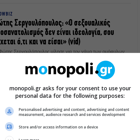
OWBIZ
της Σεργουλόπουλος: «Ο σεξουαλικός
οσανατολισμός δεν είναι ιδεολογία, σου
χεται ό,τι και να είσαι» (vid)
Φώτης Σεργουλόπουλος μίλησε για τον γάμο των ομόφυλων
υγαριών και τα στερεότυπα γύρω από τον σεξουαλικό
οσανατολισμό.
02.2024
monopoli.gr asks for your consent to use your
ΙΚΑΙΡΑ
personal data for the following purposes:
ώργος Καπουτζίδης: «Δεν πάει κανένας να
Personalised advertising and content, advertising and content
λάξει τη φύση, την ισονομία θέλουμε»
measurement, audience research and services development
Γιώργος Καπουτζίδης μίλησε για το νομοσχέδιο σχετικά με
ν γάμο των ομόφυλων ζευγαριών. Τι είπε για όσα
Store and/or access information on a device
ακοίνωσε ο πρωθυπουργός.