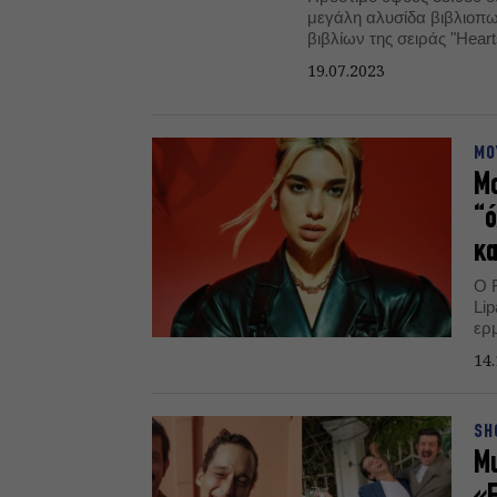
μεγάλη αλυσίδα βιβλιοπω
βιβλίων της σειράς "Heartstopper" σε κοινή θέα, παραβιάζουν τον
νόμο της χώρας που απα
19.07.2023
περιεχομένου με ανηλίκο
ΜΟ
Μο
“ό
κ
Ο 
Li
ερ
"a
14.
SH
Μι