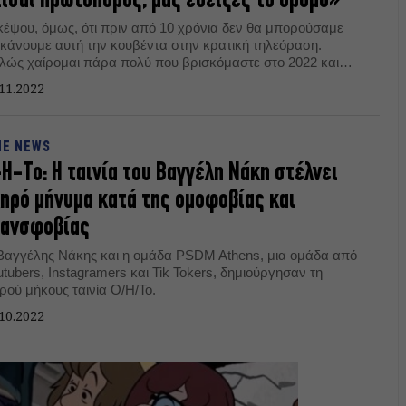
ίσαι πρωτοπόρος, μας έδειξες το δρόμο»
κέψου, όμως, ότι πριν από 10 χρόνια δεν θα μπορούσαμε
 κάνουμε αυτή την κουβέντα στην κρατική τηλεόραση.
λώς χαίρομαι πάρα πολύ που βρισκόμαστε στο 2022 και
τό πρέπει να το συνειδητοποιήσουμε όλοι» ανέφερε ο
11.2022
χάλης Οικονόμου στον Φώτη Σεργουλόπουλο.
NE NEWS
Η-Το: Η ταινία του Βαγγέλη Νάκη στέλνει
ηρό μήνυμα κατά της ομοφοβίας και
ρανσφοβίας
Βαγγέλης Νάκης και η ομάδα PSDM Athens, μια ομάδα από
tubers, Instagramers και Tik Tokers, δημιούργησαν τη
ρού μήκους ταινία Ο/Η/Το.
10.2022