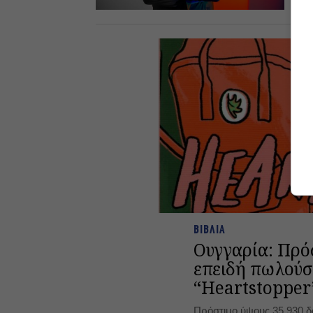
11.
ΒΙΒΛΙΑ
Ουγγαρία: Πρό
επειδή πωλούσε
“Heartstopper
Πρόστιμο ύψους 35.930 δ