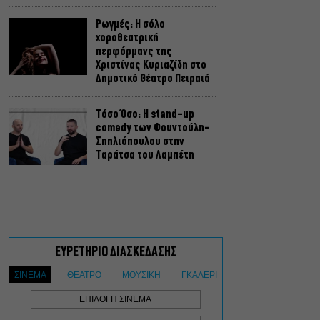
Ρωγμές: Η σόλο
χοροθεατρική
περφόρμανς της
Χριστίνας Κυριαζίδη στο
Δημοτικό Θέατρο Πειραιά
Τόσο Όσο: Η stand-up
comedy των Φουντούλη-
Σπηλιόπουλου στην
Ταράτσα του Λαμπέτη
Μιρέλα Πάχου – Αδάμ
Τσαρούχης: Τα αξέχαστα
ντουέτα του ελληνικού
σινεμά στην Ταράτσα του
Λαμπέτη
Μουσική Τεχνόπολη 2026:
Η συναυλιακή σεζόν
κορυφώνεται τον