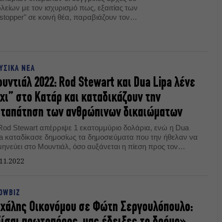
λείων με τον ισχυρισμό πως, εξαιτίας των
γορεύει την ανταλλαγή LGBTQ+
υς.
ΥΣΙΚΑ ΝΕΑ
υντιάλ 2022: Rod Stewart και Dua Lipa λένε
χι” στο Κατάρ και καταδικάζουν την
αταπάτηση των ανθρώπινων δικαιώματων
Rod Stewart απέρριψε 1 εκατομμύριο δολάρια, ενώ η Dua
pa καταδίκασε δημοσίως τα δημοσιεύματα που την ήθελαν να
μηνεύει στο Μουντιάλ, όσο αυξάνεται η πίεση προς τον
mbassador" του Κατάρ, David Beckham.
11.2022
OWBIZ
χάλης Οικονόμου σε Φώτη Σεργουλόπουλο: