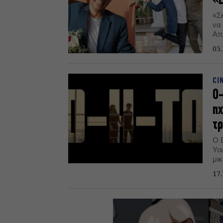
«Ε
«Σ
να
Απ
αυ
05.
Μι
CI
Ο-
ηχ
τ
Ο 
You
μικ
17.