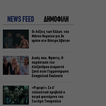
NEWS FEED
ΔΗΜΟΦΙΛΗ
Οι Λέξεις των Άλλων, του
Μάνου Θηραίου για 3ο
χρόνο στο Θέατρο Άβατον
Δικός σου, Φραντς: Η
παράσταση του
Αλέξανδρου Διαμαντή
ξανά στην Γερμανόφωνη
Ευαγγελική Εκκλησία
«Ριφιφί»: Σε Α’
τηλεοπτική προβολή η
σειρά φαινόμενο του
Σωτήρη Τσαφούλια