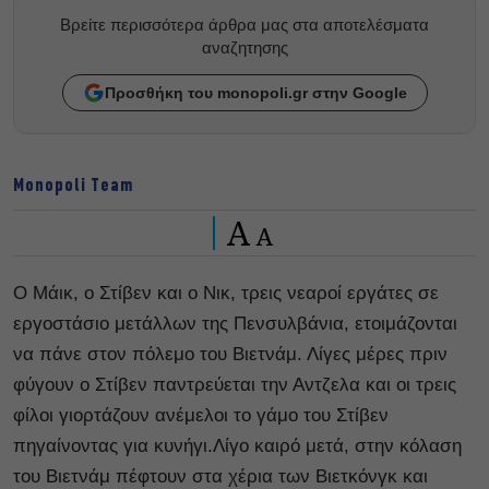
Βρείτε περισσότερα άρθρα μας στα αποτελέσματα
αναζητησης
Προσθήκη του monopoli.gr στην Google
Monopoli Team
A
A
Ο Μάικ, ο Στίβεν και ο Νικ, τρεις νεαροί εργάτες σε
εργοστάσιο μετάλλων της Πενσυλβάνια, ετοιμάζονται
να πάνε στον πόλεμο του Βιετνάμ. Λίγες μέρες πριν
φύγουν ο Στίβεν παντρεύεται την Αντζελα και οι τρεις
φίλοι γιορτάζουν ανέμελοι το γάμο του Στίβεν
πηγαίνοντας για κυνήγι.Λίγο καιρό μετά, στην κόλαση
του Βιετνάμ πέφτουν στα χέρια των Βιετκόνγκ και