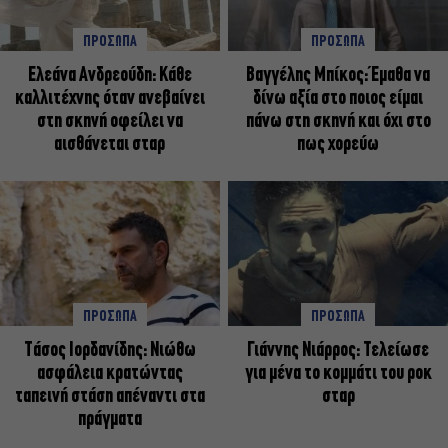
ΠΡΟΣΩΠΑ
ΠΡΟΣΩΠΑ
Ελεάνα Ανδρεούδη: Κάθε
Βαγγέλης Μπίκος: Έμαθα να
καλλιτέχνης όταν ανεβαίνει
δίνω αξία στο ποιος είμαι
στη σκηνή οφείλει να
πάνω στη σκηνή και όχι στο
αισθάνεται σταρ
πως χορεύω
ΠΡΟΣΩΠΑ
ΠΡΟΣΩΠΑ
Tάσος Ιορδανίδης: Νιώθω
Γιάννης Νιάρρος: Τελείωσε
ασφάλεια κρατώντας
για μένα το κομμάτι του ροκ
ταπεινή στάση απέναντι στα
σταρ
πράγματα