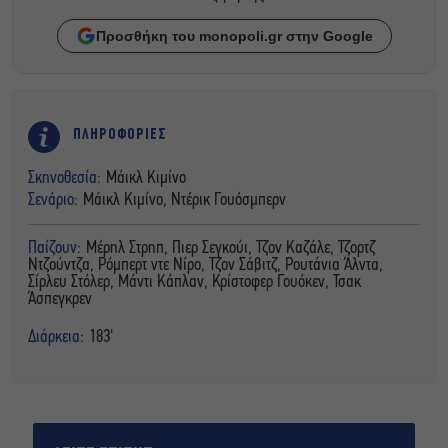
Προσθήκη του monopoli.gr στην Google
ΠΛΗΡΟΦΟΡΙΕΣ
Σκηνοθεσία:
Μάικλ Κιμίνο
Σενάριο:
Μάικλ Κιμίνο, Ντέρικ Γουόσμπερν
Παίζουν:
Μέρηλ Στρηπ, Πιερ Σεγκούι, Τζον Καζάλε, Τζορτζ
Ντζούντζα, Ρόμπερτ ντε Νίρο, Τζον Σάβιτζ, Ρουτάνια Άλντα,
Σίρλευ Στόλερ, Μάντι Κάπλαν, Κρίστοφερ Γουόκεν, Τσακ
Άσπεγκρεν
Διάρκεια:
183'