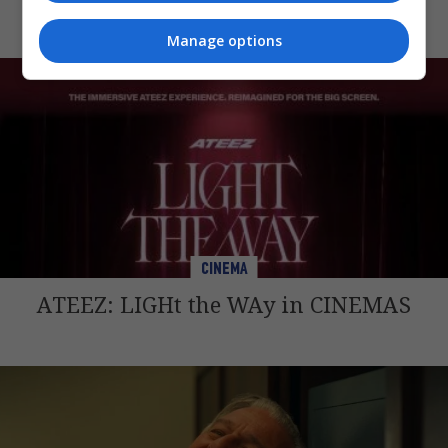
Manage options
CINEMA
ATEEZ: LIGHt the WAy in CINEMAS