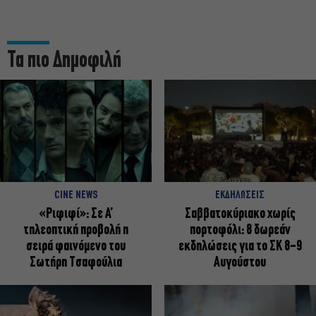
Τα πιο Δημοφιλή
CINE NEWS
ΕΚΔΗΛΩΣΕΙΣ
«Ριφιφί»: Σε Α’
Σαββατοκύριακο χωρίς
τηλεοπτική προβολή η
πορτοφόλι: 8 δωρεάν
σειρά φαινόμενο του
εκδηλώσεις για το ΣΚ 8-9
Σωτήρη Τσαφούλια
Αυγούστου