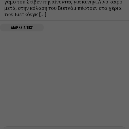
γάμο του Στίβεν πηγαίνοντας για κυνήγι.Λίγο καιρό
μετά, στην κόλαση του Βιετνάμ πέφτουν στα χέρια
των Βιετκόνγκ […]
ΔΙΑΡΚΕΙΑ 183'