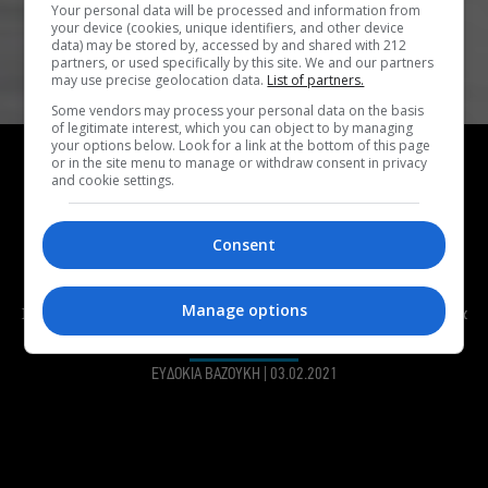
Your personal data will be processed and information from
your device (cookies, unique identifiers, and other device
data) may be stored by, accessed by and shared with 212
partners, or used specifically by this site. We and our partners
may use precise geolocation data.
List of partners.
Some vendors may process your personal data on the basis
of legitimate interest, which you can object to by managing
ΕΠΙΚΑΙΡΑ
your options below. Look for a link at the bottom of this page
or in the site menu to manage or withdraw consent in privacy
Τα «Πρόσωπα του Ήρωα» αποκαλύπτονται μέσα
and cookie settings.
από πλήθος επετειακών εκδηλώσεων στο
ΚΠΙΣΝ
Consent
Το Κέντρο Πολιτισμού Ίδρυμα Σταύρος Νιάρχος (ΚΠΙΣΝ)
θέτοντας στο κέντρο του το ερώτημα «Ποια είναι τα
Manage options
Πρόσωπα του Ήρωα;», παρουσίασε σήμερα το πρόγραμμα
του νέου θεματικού κύκλου εκδηλώσεων για το 2021.
ΕΥΔΟΚΙΑ ΒΑΖΟΥΚΗ
|
03.02.2021