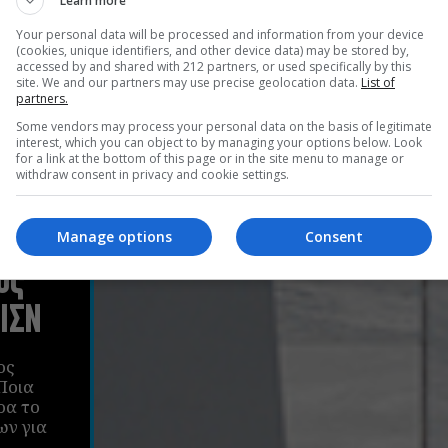
Learn more
Your personal data will be processed and information from your device
(cookies, unique identifiers, and other device data) may be stored by,
accessed by and shared with 212 partners, or used specifically by this
site. We and our partners may use precise geolocation data.
List of
partners.
Some vendors may process your personal data on the basis of legitimate
interest, which you can object to by managing your options below. Look
for a link at the bottom of this page or in the site menu to manage or
withdraw consent in privacy and cookie settings.
Manage options
Consent
ος
ΙΣΝ
ος
Ποια
ρα το
ων για