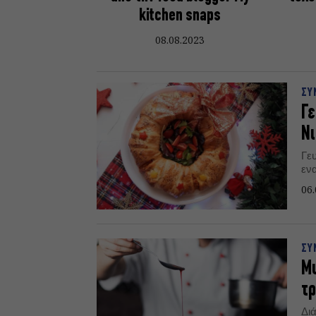
kitchen snaps
08.08.2023
ΣΥ
Γε
Νι
Γε
εν
06.
ΣΥ
Μυ
τρ
Διά