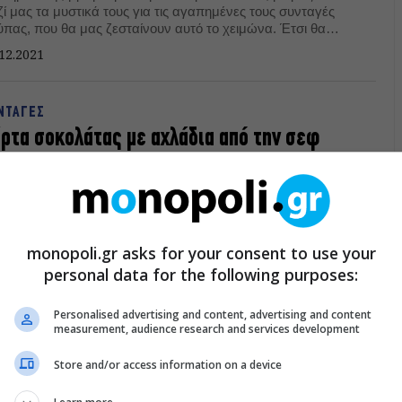
ί μας τα μυστικά τους για τις αγαπημένες τους συνταγές
ύπας, που θα μας ζεσταίνουν αυτό το χειμώνα. Έτσι θα
ρείτε να τις φτιάξετε κι εσείς στο σπίτι!
12.2021
ΝΤΑΓΕΣ
ρτα σοκολάτας με αχλάδια από την σεφ
κόλ Μαρίνου
ολαυστική τάρτα σοκολάτας με αχλάδια! Ένα υπέροχο
ύκισμα με βάση από σφολιάτα, λαχταριστή σοκολάτα στη
ση και ζουμερά αχλάδια.
monopoli.gr asks for your consent to use your
10.2021
personal data for the following purposes:
Personalised advertising and content, advertising and content
measurement, audience research and services development
Store and/or access information on a device