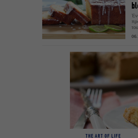
bl
Έν
πρ
του
06.
THE ART OF LIFE