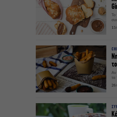
Gi
Το
συ
15.
CH
Νη
το
Αν
τα
26.
ΣΥ
Κέ