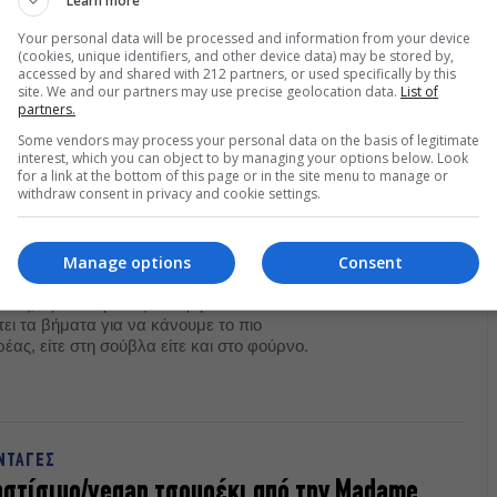
Learn more
Your personal data will be processed and information from your device
(cookies, unique identifiers, and other device data) may be stored by,
accessed by and shared with 212 partners, or used specifically by this
site. We and our partners may use precise geolocation data.
List of
partners.
Some vendors may process your personal data on the basis of legitimate
interest, which you can object to by managing your options below. Look
for a link at the bottom of this page or in the site menu to manage or
withdraw consent in privacy and cookie settings.
α πετύχετε το τέλειο
ί από τον chef Μιχάλη
Manage options
Consent
ος, εξειδικευμένος στα ψητά και τα
ει τα βήματα για να κάνουμε το πιο
ας, είτε στη σούβλα είτε και στο φούρνο.
ΝΤΑΓΕΣ
στίσιμο/vegan τσουρέκι από την Madame