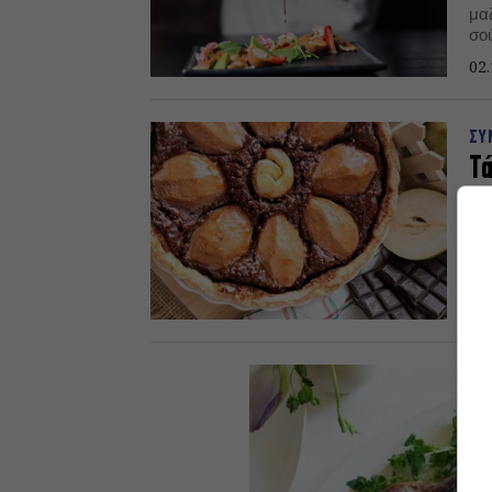
μαζ
σο
μπο
02.
ΣΥ
Τά
Νι
Απ
γλ
μέ
12.