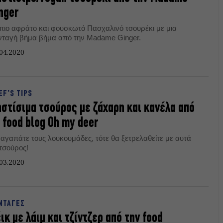
nger
 πιο αφράτο και φουσκωτό Πασχαλινό τσουρέκι με μια
νταγή βήμα βήμα από την Madame Ginger.
04.2020
EF'S TIPS
στίσιμα τσούρος με ζάχαρη και κανέλα από
 food blog Oh my deer
 αγαπάτε τους λουκουμάδες, τότε θα ξετρελαθείτε με αυτά
 τσούρος!
03.2020
ΝΤΑΓΕΣ
ικ με λάιμ και τζίντζερ από την food