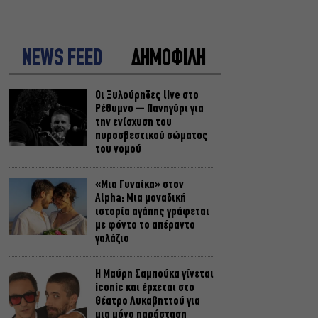
NEWS FEED
ΔΗΜΟΦΙΛΗ
Οι Ξυλούρηδες live στο
Ρέθυμνο – Πανηγύρι για
την ενίσχυση του
πυροσβεστικού σώματος
του νομού
«Μια Γυναίκα» στον
Alpha: Μια μοναδική
ιστορία αγάπης γράφεται
με φόντο το απέραντο
γαλάζιο
Η Μαύρη Σαμπούκα γίνεται
iconic και έρχεται στο
Θέατρο Λυκαβηττού για
μια μόνο παράσταση