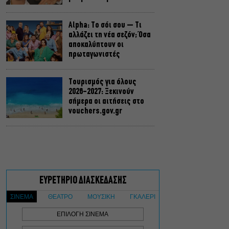
Alpha: Το σόι σου – Τι
αλλάζει τη νέα σεζόν; Όσα
αποκαλύπτουν οι
πρωταγωνιστές
Τουρισμός για όλους
2026-2027: Ξεκινούν
σήμερα οι αιτήσεις στο
vouchers.gov.gr
Η μεγάλη φωτιά από τον
Κιθαιρώνα έως το Πόρτο
Γερμενό, σ’ ένα
συγκλονιστικό timelapse
Ο Γιάννης Χαρούλης θα
δώσει μια τελευταία
καλοκαιρινή συναυλία στο
Θέατρο Γης