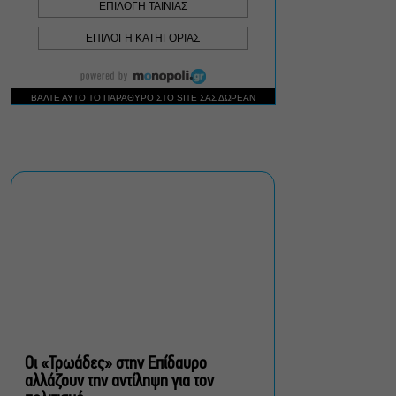
πολίτες β’ κατηγορίας,
του Brian Friel για β’
σεζόν στο Θέατρο Τζένη
Καρέζη
Στο «κόκκινο» ο κίνδυνος
πυρκαγιάς σήμερα σε
Αττική, Στερεά Ελλάδα και
Βόρειο Αιγαίο
Έλενα Χούντα: Μουσικό
Φεστιβάλ Αίγινας, ένας
πολιτιστικός θεσμός με
διάρκεια
Οι «Τρωάδες» στην Επίδαυρο
αλλάζουν την αντίληψη για τον