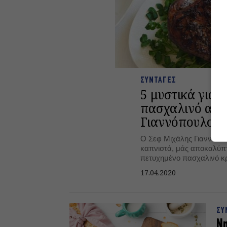
ΣΥΝΤΑΓΕΣ
5 μυστικά για ν
πασχαλινό αρν
Γιαννόπουλο
Ο Σεφ Μιχάλης Γιαννόπουλ
καπνιστά, μάς αποκαλύπτ
πετυχημένο πασχαλινό κρέ
17.04.2020
ΣΥ
Nη