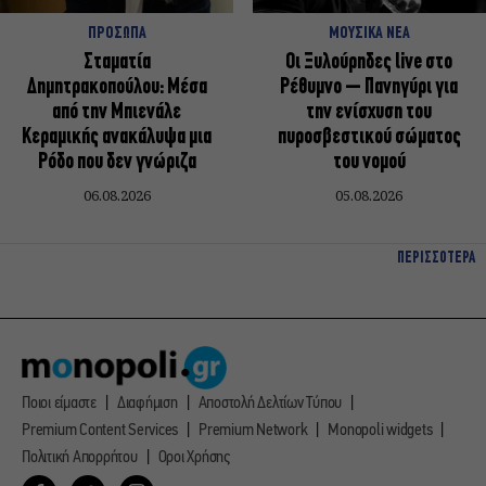
ΠΡΟΣΩΠΑ
ΜΟΥΣΙΚΑ ΝΕΑ
Σταματία
Οι Ξυλούρηδες live στο
Δημητρακοπούλου: Μέσα
Ρέθυμνο – Πανηγύρι για
από την Μπιενάλε
την ενίσχυση του
Κεραμικής ανακάλυψα μια
πυροσβεστικού σώματος
Ρόδο που δεν γνώριζα
του νομού
06.08.2026
05.08.2026
ΠΕΡΙΣΣΟΤΕΡΑ
Ποιοι είμαστε
Διαφήμιση
Αποστολή Δελτίων Τύπου
Premium Content Services
Premium Network
Monopoli widgets
Πολιτική Απορρήτου
Οροι Χρήσης