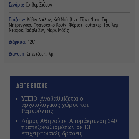
Σενάριο:
Ολιβερ Στόουν
Παίζουν:
Κέβιν Ντίλον, Κιθ Ντέηβιντ, Τζονι Ντεπ, Τομ
Μπέρενγκερ, Φρανσέσκο Κουίν, Φόρεστ Γουίτακερ, Γουίλεμ
Νταφόε, Τσάρλι Σιν, Μαρκ Μόζις
Διάρκεια:
120'
Διανομή:
Σπέντζος Φιλμ
ΔΕΙΤΕ ΕΠΙΣΗΣ
ΥΠΠΟ: Αναβαθμίζεται ο
αρχαιολογικός χώρος του
Ραμνούντος
Δήμος Αθηναίων: Απομάκρυνση 240
τραπεζοκαθισμάτων σε 13
επιχειρησιακές δράσεις