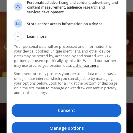
Personalised advertising and content, advertising and
content measurement, audience research and
services development
Store and/or access information on a device
Learn more
Your personal data will be processed and information from
your device (cookies, unique identifiers, and other device
data) may be stored by, accessed by and shared with 212
partners, or used specifically by this site. We and our partners
may use precise geolocation data.
List of partners.
Some vendors may process your personal data on the basis
CINEMA
of legitimate interest, which you can object to by managing
Katseye: Wild Hearts
your options below. Look for a link at the bottom of this page
or in the site menu to manage or withdraw consent in privacy
and cookie settings.
Consent
Manage options