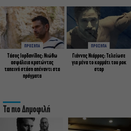
ΠΡΟΣΩΠΑ
ΠΡΟΣΩΠΑ
Tάσος Ιορδανίδης: Νιώθω
Γιάννης Νιάρρος: Τελείωσε
ασφάλεια κρατώντας
για μένα το κομμάτι του ροκ
ταπεινή στάση απέναντι στα
σταρ
πράγματα
Τα πιο Δημοφιλή