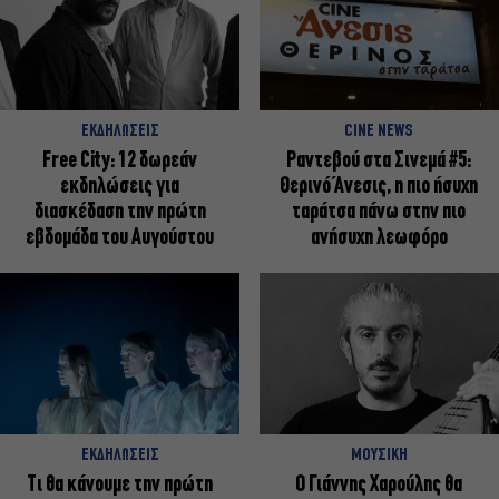
ΕΚΔΗΛΩΣΕΙΣ
CINE NEWS
Free City: 12 δωρεάν
Ραντεβού στα Σινεμά #5:
εκδηλώσεις για
Θερινό Άνεσις, η πιο ήσυχη
διασκέδαση την πρώτη
ταράτσα πάνω στην πιο
εβδομάδα του Αυγούστου
ανήσυχη λεωφόρο
ΕΚΔΗΛΩΣΕΙΣ
ΜΟΥΣΙΚΗ
Τι θα κάνουμε την πρώτη
Ο Γιάννης Χαρούλης θα