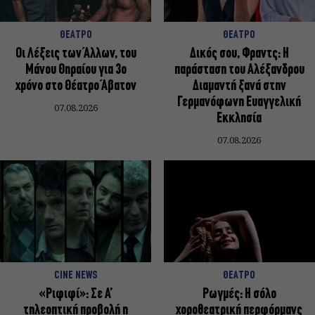
ΘΕΑΤΡΟ
ΘΕΑΤΡΟ
Οι Λέξεις των Άλλων, του
Δικός σου, Φραντς: Η
Μάνου Θηραίου για 3ο
παράσταση του Αλέξανδρου
χρόνο στο Θέατρο Άβατον
Διαμαντή ξανά στην
Γερμανόφωνη Ευαγγελική
07.08.2026
Εκκλησία
07.08.2026
CINE NEWS
ΘΕΑΤΡΟ
«Ριφιφί»: Σε Α’
Ρωγμές: Η σόλο
τηλεοπτική προβολή η
χοροθεατρική περφόρμανς