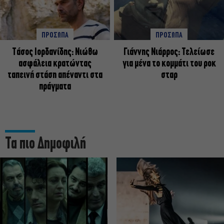
ΠΡΟΣΩΠΑ
ΠΡΟΣΩΠΑ
Tάσος Ιορδανίδης: Νιώθω
Γιάννης Νιάρρος: Τελείωσε
ασφάλεια κρατώντας
για μένα το κομμάτι του ροκ
ταπεινή στάση απέναντι στα
σταρ
πράγματα
Τα πιο Δημοφιλή