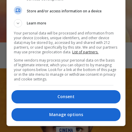
Store and/or access information on a device
Learn more
Your personal data will be processed and information from
your device (cookies, unique identifiers, and other device
CINEMA
data) may be stored by, accessed by and shared with 212
partners, or used specifically by this site. We and our partners
Λογική και ευαισθησία
may use precise geolocation data.
List of partners.
Some vendors may process your personal data on the basis
of legitimate interest, which you can object to by managing
your options below. Look for a link at the bottom of this page
or in the site menu to manage or withdraw consent in privacy
and cookie settings.
Consent
Manage options
CINEMA