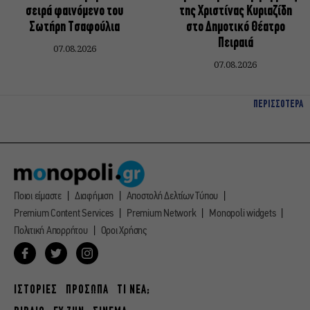
σειρά φαινόμενο του
της Χριστίνας Κυριαζίδη
Σωτήρη Τσαφούλια
στο Δημοτικό Θέατρο
Πειραιά
07.08.2026
07.08.2026
ΠΕΡΙΣΣΟΤΕΡΑ
Ποιοι είμαστε
Διαφήμιση
Αποστολή Δελτίων Τύπου
Premium Content Services
Premium Network
Monopoli widgets
Πολιτική Απορρήτου
Οροι Χρήσης
ΙΣΤΟΡΙΕΣ
ΠΡΟΣΩΠΑ
ΤΙ ΝΕΑ;