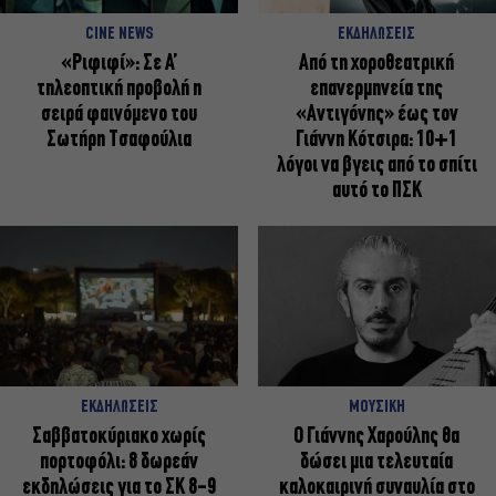
CINE NEWS
ΕΚΔΗΛΩΣΕΙΣ
«Ριφιφί»: Σε Α’
Από τη χοροθεατρική
τηλεοπτική προβολή η
επανερμηνεία της
σειρά φαινόμενο του
«Αντιγόνης» έως τον
Σωτήρη Τσαφούλια
Γιάννη Κότσιρα: 10+1
λόγοι να βγεις από το σπίτι
αυτό το ΠΣΚ
ΕΚΔΗΛΩΣΕΙΣ
ΜΟΥΣΙΚΗ
Σαββατοκύριακο χωρίς
Ο Γιάννης Χαρούλης θα
πορτοφόλι: 8 δωρεάν
δώσει μια τελευταία
εκδηλώσεις για το ΣΚ 8-9
καλοκαιρινή συναυλία στο