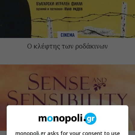
CINEMA
Ο κλέφτης των ροδάκινων
CINEMA
monopoli.gr asks for your consent to use