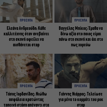
ΠΡΟΣΩΠΑ
ΠΡΟΣΩΠΑ
Ελεάνα Ανδρεούδη: Κάθε
Βαγγέλης Μπίκος: Έμαθα να
καλλιτέχνης όταν ανεβαίνει
δίνω αξία στο ποιος είμαι
στη σκηνή οφείλει να
πάνω στη σκηνή και όχι στο
αισθάνεται σταρ
πως χορεύω
ΠΡΟΣΩΠΑ
ΠΡΟΣΩΠΑ
Tάσος Ιορδανίδης: Νιώθω
Γιάννης Νιάρρος: Τελείωσε
ασφάλεια κρατώντας
για μένα το κομμάτι του ροκ
ταπεινή στάση απέναντι στα
σταρ