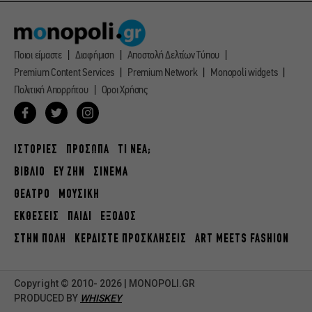
Ποιοι είμαστε
Διαφήμιση
Αποστολή Δελτίων Τύπου
Premium Content Services
Premium Network
Monopoli widgets
Πολιτική Απορρήτου
Οροι Χρήσης
ΙΣΤΟΡΙΕΣ
ΠΡΟΣΩΠΑ
ΤΙ ΝΕΑ;
ΒΙΒΛΙΟ
ΕΥ ΖΗΝ
ΣΙΝΕΜΑ
ΘΕΑΤΡΟ
ΜΟΥΣΙΚΗ
ΕΚΘΕΣΕΙΣ
ΠΑΙΔΙ
ΕΞΟΔΟΣ
ΣΤΗΝ ΠΟΛΗ
ΚΕΡΔΙΣΤΕ ΠΡΟΣΚΛΗΣΕΙΣ
ART MEETS FASHION
Copyright © 2010- 2026 | MONOPOLI.GR
PRODUCED BY
WHISKEY