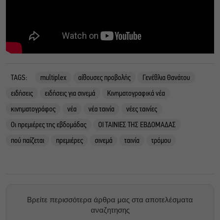
TAGS:
multiplex
αίθουσες προβολής
Γενέθλια Θανάτου
ειδήσεις
ειδήσεις για σινεμά
Κινηματογραφικά νέα
κινηματογράφος
νέα
νέα ταινία
νέες ταινίες
Οι πρεμιέρες της εβδομάδας
ΟΙ ΤΑΙΝΙΕΣ ΤΗΣ ΕΒΔΟΜΑΔΑΣ
πού παίζεται
πρεμιέρες
σινεμά
ταινία
τρόμου
Βρείτε περισσότερα άρθρα μας στα αποτελέσματα
αναζητησης