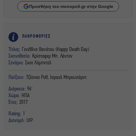
Προσθήκη του monopoli.gr στην Google
ΠΛΗΡΟΦΟΡΙΕΣ
Τίτλος:
Γενέθλια Θανάτου (Happy Death Day)
Σκηνοθεσία:
Κρίστοφερ Μπ. Λάντον
Σενάριο:
Σκοτ Λόμπντελ
Παίζουν:
Τζέσικα Ροθ, Ισραελ Μπρουσάρντ
Διάρκεια:
96'
Χώρα:
ΗΠΑ
Έτος:
2017
Rating:
1
Διανομή:
UIP