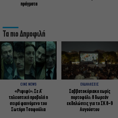
πράγματα
Τα πιο Δημοφιλή
CINE NEWS
ΕΚΔΗΛΩΣΕΙΣ
«Ριφιφί»: Σε Α’
Σαββατοκύριακο χωρίς
τηλεοπτική προβολή η
πορτοφόλι: 8 δωρεάν
σειρά φαινόμενο του
εκδηλώσεις για το ΣΚ 8-9
Σωτήρη Τσαφούλια
Αυγούστου