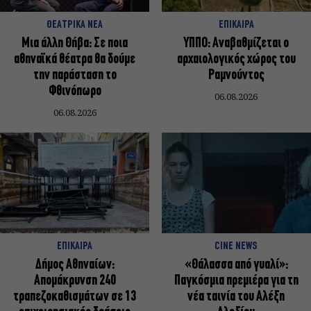
ΘΕΑΤΡΙΚΑ ΝΕΑ
ΕΠΙΚΑΙΡΑ
Μια άλλη Θήβα: Σε ποια
ΥΠΠΟ: Αναβαθμίζεται ο
αθηναϊκά θέατρα θα δούμε
αρχαιολογικός χώρος του
την παράσταση το
Ραμνούντος
Φθινόπωρο
06.08.2026
06.08.2026
ΕΠΙΚΑΙΡΑ
CINE NEWS
Δήμος Αθηναίων:
«Θάλασσα από γυαλί»:
Απομάκρυνση 240
Παγκόσμια πρεμιέρα για τη
τραπεζοκαθισμάτων σε 13
νέα ταινία του Αλέξη