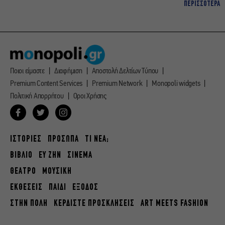
ΠΕΡΙΣΣΟΤΕΡΑ
Ποιοι είμαστε
Διαφήμιση
Αποστολή Δελτίων Τύπου
Premium Content Services
Premium Network
Monopoli widgets
Πολιτική Απορρήτου
Οροι Χρήσης
ΙΣΤΟΡΙΕΣ
ΠΡΟΣΩΠΑ
ΤΙ ΝΕΑ;
ΒΙΒΛΙΟ
ΕΥ ΖΗΝ
ΣΙΝΕΜΑ
ΘΕΑΤΡΟ
ΜΟΥΣΙΚΗ
ΕΚΘΕΣΕΙΣ
ΠΑΙΔΙ
ΕΞΟΔΟΣ
ΣΤΗΝ ΠΟΛΗ
ΚΕΡΔΙΣΤΕ ΠΡΟΣΚΛΗΣΕΙΣ
ART MEETS FASHION