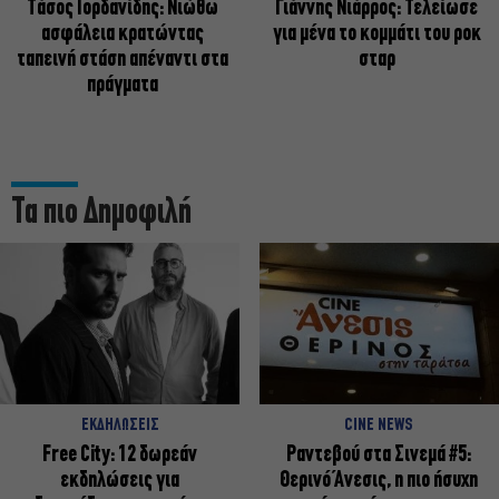
Tάσος Ιορδανίδης: Νιώθω
Γιάννης Νιάρρος: Τελείωσε
ασφάλεια κρατώντας
για μένα το κομμάτι του ροκ
ταπεινή στάση απέναντι στα
σταρ
πράγματα
Τα πιο Δημοφιλή
ΕΚΔΗΛΩΣΕΙΣ
CINE NEWS
Free City: 12 δωρεάν
Ραντεβού στα Σινεμά #5:
εκδηλώσεις για
Θερινό Άνεσις, η πιο ήσυχη