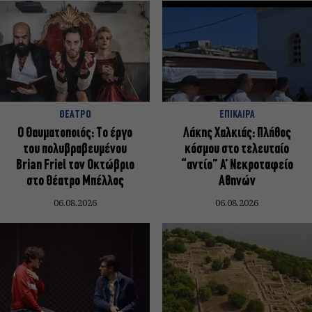
ΘΕΑΤΡΟ
ΕΠΙΚΑΙΡΑ
Ο Θαυματοποιός: Το έργο
Λάκης Χαλκιάς: Πλήθος
του πολυβραβευμένου
κόσμου στο τελευταίο
Brian Friel τον Οκτώβριο
“αντίο” Α’ Νεκροταφείο
στο Θέατρο Μπέλλος
Αθηνών
06.08.2026
06.08.2026