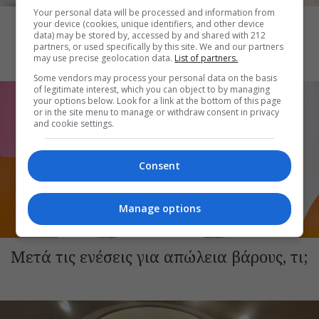
THE ART OF LIFE
Your personal data will be processed and information from
Καύσωνας και skincare: Ποια προϊόντα
your device (cookies, unique identifiers, and other device
data) may be stored by, accessed by and shared with 212
μπορεί να επιβαρύνουν την επιδερμίδα
partners, or used specifically by this site. We and our partners
may use precise geolocation data.
List of partners.
Some vendors may process your personal data on the basis
of legitimate interest, which you can object to by managing
your options below. Look for a link at the bottom of this page
or in the site menu to manage or withdraw consent in privacy
and cookie settings.
Consent
Manage options
THE ART OF LIFE
Μετά τις ενέσεις για απώλεια βάρους, τι;