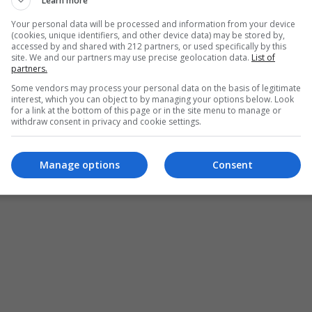
Learn more
φέρνει τη ρομαντική αυτή ιστορία στο σήμερα.
Your personal data will be processed and information from your device
(cookies, unique identifiers, and other device data) may be stored by,
accessed by and shared with 212 partners, or used specifically by this
site. We and our partners may use precise geolocation data.
List of
partners.
Some vendors may process your personal data on the basis of legitimate
interest, which you can object to by managing your options below. Look
for a link at the bottom of this page or in the site menu to manage or
withdraw consent in privacy and cookie settings.
Manage options
Consent