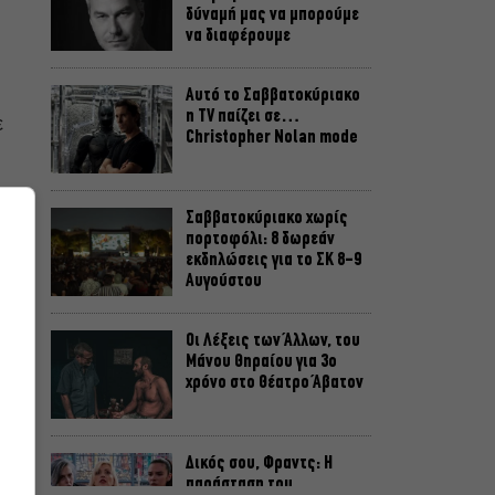
δύναμή μας να μπορούμε
να διαφέρουμε
Αυτό το Σαββατοκύριακο
η TV παίζει σε…
ε
Christopher Nolan mode
Σαββατοκύριακο χωρίς
πορτοφόλι: 8 δωρεάν
εκδηλώσεις για το ΣΚ 8-9
Αυγούστου
Οι Λέξεις των Άλλων, του
ς
Μάνου Θηραίου για 3ο
χρόνο στο Θέατρο Άβατον
Δικός σου, Φραντς: Η
παράσταση του