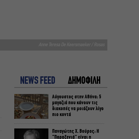
Anne Teresa De Keersmaeker / Rosas
NEWS FEED
ΔΗΜΟΦΙΛΗ
Αύγουστος στην Αθήνα: 5
μαγαζιά που κάνουν τις
διακοπές να μοιάζουν λίγο
πιο κοντά
Παναγώτης Χ. Βούρος: Η
“Παραξενιά” είναι η