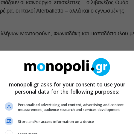
ιάζουν οι καινούργιοι επισκέπτες – ο λιβανέζος Ομάρ
ϊρα, οι Ιταλοί Aterballetto – αλλά και ο εγνωσμένης
 Ελλήνων Μανταφούνη, Φωνιαδάκη και Παπαδόπουλου μ
monopoli.gr asks for your consent to use your
γός, με πολύ ιδιαίτερη προσωπική γραφή, επιχειρεί μια
personal data for the following purposes:
 ιστορία με κεντροευρωπαϊκό μεσαιωνικό άρωμα, δίνοντά
οτιοευρωπαϊκή. Μένει πιστός στη δομή του έργου, αλλά
Personalised advertising and content, advertising and content
measurement, audience research and services development
μια ατμόσφαιρα όπου βασικά στοιχεία θα είναι ο φωτισμός
ι από ομάδα εθελοντών χορευτών και ηθοποιών. Με
Store and/or access information on a device
μαντική μουσική, τους κλασικoύς ζωγράφους και μια