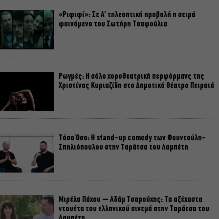
«Ριφιφί»: Σε Α’ τηλεοπτική προβολή η σειρά
φαινόμενο του Σωτήρη Τσαφούλια
Ρωγμές: Η σόλο χοροθεατρική περφόρμανς της
Χριστίνας Κυριαζίδη στο Δημοτικό Θέατρο Πειραιά
Τόσο Όσο: Η stand-up comedy των Φουντούλη-
Σπηλιόπουλου στην Ταράτσα του Λαμπέτη
Μιρέλα Πάχου – Αδάμ Τσαρούχης: Τα αξέχαστα
ντουέτα του ελληνικού σινεμά στην Ταράτσα του
Λαμπέτη