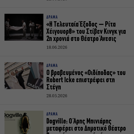
ΔΡΑΜΑ
«Η Τελευταία Έξοδος – Ρίτα
Χέιγουορθ» του Στίβεν Κινγκ για
2η χρονιά στο Θέατρο Άνεσις
18.06.2026
ΔΡΑΜΑ
O βραβευμένος «Οιδίποδας» του
Robert Icke επιστρέφει στη
Στέγη
28.05.2026
ΔΡΑΜΑ
Dogville: Ο Άρης Μπινιάρης
μεταφέρει στο Δημοτικό Θέατρο