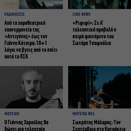
ΕΚΔΗΛΩΣΕΙΣ
CINE NEWS
Από τη χοροθεατρική
«Ριφιφί»: Σε Α’
επανερμηνεία της
τηλεοπτική προβολή η
«Αντιγόνης» έως τον
σειρά φαινόμενο του
Γιάννη Κότσιρα: 10+1
Σωτήρη Τσαφούλια
λόγοι να βγεις από το σπίτι
αυτό το ΠΣΚ
ΜΟΥΣΙΚΗ
ΜΟΥΣΙΚΑ ΝΕΑ
Ο Γιάννης Χαρούλης θα
Σωκράτης Μάλαμας: Τον
δώσει μια τελευταία
Σεπτέμβριο στο Κατράκειο