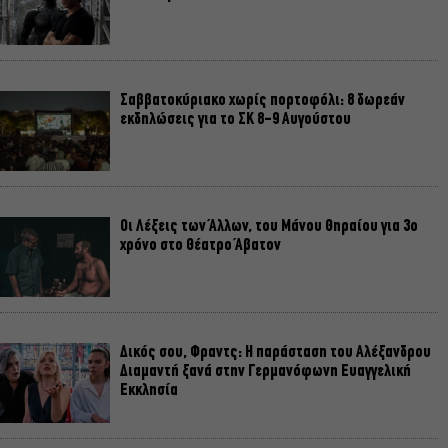
Σαββατοκύριακο χωρίς πορτοφόλι: 8 δωρεάν
εκδηλώσεις για το ΣΚ 8-9 Αυγούστου
Οι Λέξεις των Άλλων, του Μάνου Θηραίου για 3ο
χρόνο στο Θέατρο Άβατον
Δικός σου, Φραντς: Η παράσταση του Αλέξανδρου
Διαμαντή ξανά στην Γερμανόφωνη Ευαγγελική
Εκκλησία