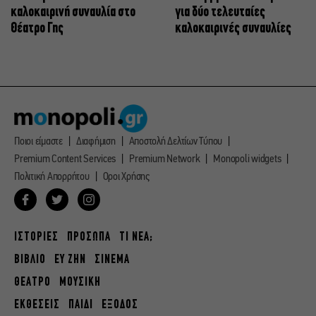
καλοκαιρινή συναυλία στο
για δύο τελευταίες
Θέατρο Γης
καλοκαιρινές συναυλίες
Ποιοι είμαστε
Διαφήμιση
Αποστολή Δελτίων Τύπου
Premium Content Services
Premium Network
Monopoli widgets
Πολιτική Απορρήτου
Οροι Χρήσης
ΙΣΤΟΡΙΕΣ
ΠΡΟΣΩΠΑ
ΤΙ ΝΕΑ;
ΒΙΒΛΙΟ
ΕΥ ΖΗΝ
ΣΙΝΕΜΑ
ΘΕΑΤΡΟ
ΜΟΥΣΙΚΗ
ΕΚΘΕΣΕΙΣ
ΠΑΙΔΙ
ΕΞΟΔΟΣ