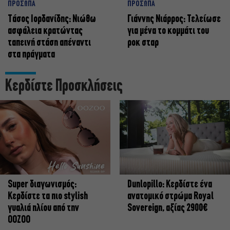
ΠΡΟΣΩΠΑ
ΠΡΟΣΩΠΑ
Tάσος Ιορδανίδης: Νιώθω
Γιάννης Νιάρρος: Τελείωσε
ασφάλεια κρατώντας
για μένα το κομμάτι του
ταπεινή στάση απέναντι
ροκ σταρ
στα πράγματα
Κερδίστε Προσκλήσεις
Super διαγωνισμός:
Dunlopillo: Κερδίστε ένα
Κερδίστε τα πιο stylish
ανατομικό στρώμα Royal
γυαλιά ηλίου από την
Sovereign, αξίας 2900€
OOZOO