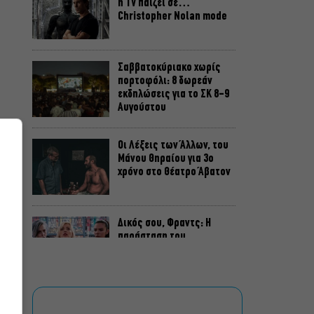
η TV παίζει σε…
Christopher Nolan mode
Σαββατοκύριακο χωρίς
πορτοφόλι: 8 δωρεάν
εκδηλώσεις για το ΣΚ 8-9
Αυγούστου
Οι Λέξεις των Άλλων, του
Μάνου Θηραίου για 3ο
χρόνο στο Θέατρο Άβατον
Δικός σου, Φραντς: Η
παράσταση του
Αλέξανδρου Διαμαντή
ξανά στην Γερμανόφωνη
Ευαγγελική Εκκλησία
«Ριφιφί»: Σε Α’