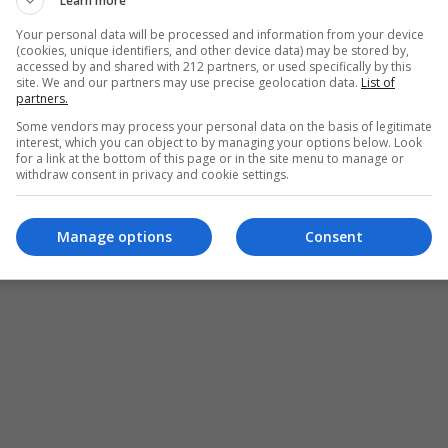
Learn more
Your personal data will be processed and information from your device
(cookies, unique identifiers, and other device data) may be stored by,
accessed by and shared with 212 partners, or used specifically by this
site. We and our partners may use precise geolocation data.
List of
λή ακόμη, τη Σχολή Κατσέλη, μου δίνανε το ρόλο τη
partners.
άτι που εγώ δεν καταλάβαινα· κι έλεγα με παράπονο
Some vendors may process your personal data on the basis of legitimate
interest, which you can object to by managing your options below. Look
πό τώρα τις μάνες, τι θα απομείνει για όταν μεγαλώσω;
»
for a link at the bottom of this page or in the site menu to manage or
 καλύτερα παιδί μου. Και να ευχαριστείς το θεό που είσαι
withdraw consent in privacy and cookie settings.
 δουλειά μέχρι τα ογδόντα
». Εδώ, στο στιγμιότυπο είναι η
άξη εκείνοι οι μόνοι που έχουν παραμείνει ακόμα ενεργο
Manage options
Consent
ακρίνεται κάτω αριστερά…