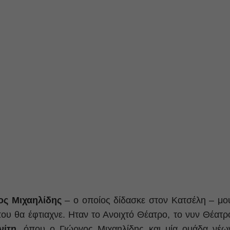
ος Μιχαηλίδης
– ο οποίος δίδασκε στον Κατσέλη – μο
ου θα έφτιαχνε. Ηταν το Ανοιχτό Θέατρο, το νυν Θέατρ
ίτη,
όπου ο Γιώργος Μιχαηλίδης και μία ομάδα νέω