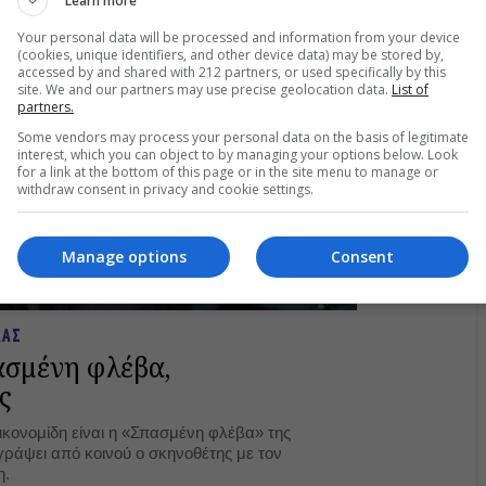
Learn more
Your personal data will be processed and information from your device
(cookies, unique identifiers, and other device data) may be stored by,
accessed by and shared with 212 partners, or used specifically by this
site. We and our partners may use precise geolocation data.
List of
partners.
Some vendors may process your personal data on the basis of legitimate
interest, which you can object to by managing your options below. Look
for a link at the bottom of this page or in the site menu to manage or
withdraw consent in privacy and cookie settings.
Manage options
Consent
ΔΑΣ
ασμένη φλέβα,
ς
Οικονομίδη είναι η «Σπασμένη φλέβα» της
γράψει από κοινού ο σκηνοθέτης με τον
η.