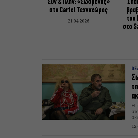
Συν & Πλην: «Σωσμένος»
Σπα
στο Cartel Τεχνοχώρος
βραβ
του 
21.04.2026
στο S
ΘΕ
Σω
τη
α
Η 
στ
σκ
Κι
12.