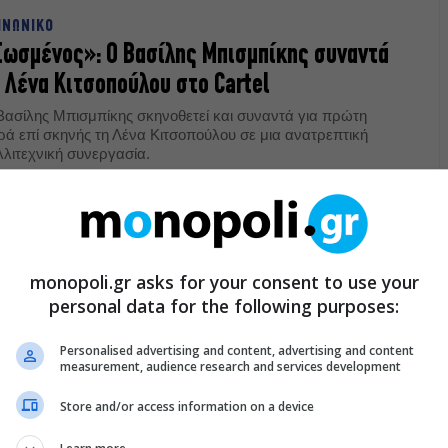
ΙΝΩΝΙΚΟ
ωσμένος»: Ο Βασίλης Μπισμπίκης συναντά
 Λένα Κιτσοπούλου στο Cartel
Βασίλης Μπισμπίκης σκηνοθετεί και συναντά για πρώτη
ρά επί σκηνής τη Λένα Κιτσοπούλου σε μια ανατρεπτική
λλιτεχνική συνεργασία.
02.2026
ΑΤΡΙΚΑ ΝΕΑ
νά sold out το “Άνθρωποι και Ποντίκια”
monopoli.gr asks for your consent to use your
υ Βασίλη Μπισμπίκη – Άνοιξε η προπώληση
personal data for the following purposes:
α νέες ημερομηνίες
Personalised advertising and content, advertising and content
measurement, audience research and services development
τά το sold out όλων των προγραμματισμένων
ραστάσεων, το «Άνθρωποι και Ποντίκια» του Βασίλη
ισμπίκη ξεκινάει προπώληση για νέες ημερομηνίες.
Store and/or access information on a device
12.2025