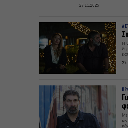
27.11.2025
ΑΣ
Σ
Η 
δη
κα
27.
ΠΡ
Γι
φ
Με
κι
κάν