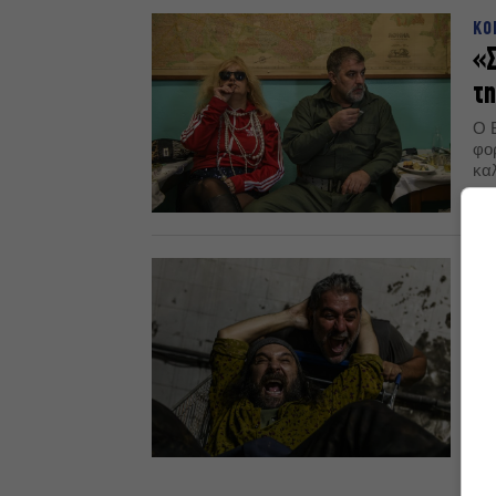
ΚΟ
«Σ
τη
Ο 
φο
κα
16.
ΘΕ
Ξα
το
γι
Με
πα
Μπ
31.