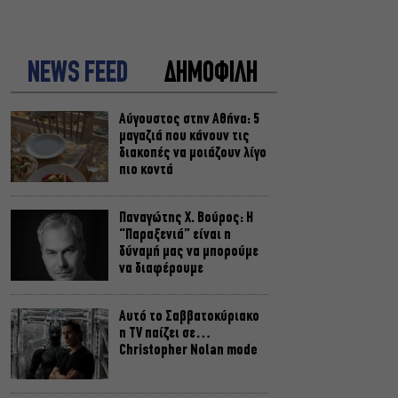
NEWS FEED
ΔΗΜΟΦΙΛΗ
Αύγουστος στην Αθήνα: 5
μαγαζιά που κάνουν τις
διακοπές να μοιάζουν λίγο
πιο κοντά
Παναγώτης Χ. Βούρος: Η
“Παραξενιά” είναι η
δύναμή μας να μπορούμε
να διαφέρουμε
Αυτό το Σαββατοκύριακο
η TV παίζει σε…
Christopher Nolan mode