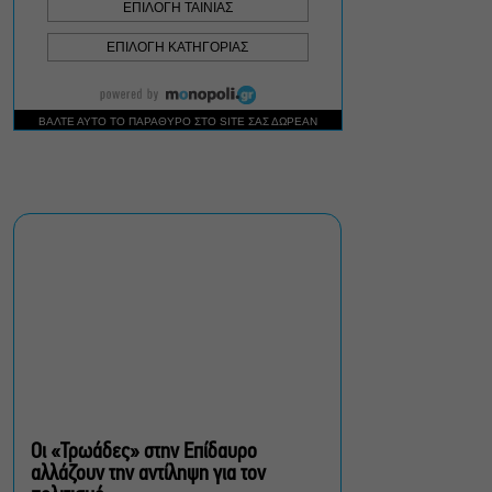
Ρωγμές: Η σόλο
χοροθεατρική
περφόρμανς της
Χριστίνας Κυριαζίδη στο
Δημοτικό Θέατρο Πειραιά
Τόσο Όσο: Η stand-up
comedy των Φουντούλη-
Σπηλιόπουλου στην
Ταράτσα του Λαμπέτη
Μιρέλα Πάχου – Αδάμ
Τσαρούχης: Τα αξέχαστα
ντουέτα του ελληνικού
σινεμά στην Ταράτσα του
Λαμπέτη
Οι «Τρωάδες» στην Επίδαυρο
αλλάζουν την αντίληψη για τον