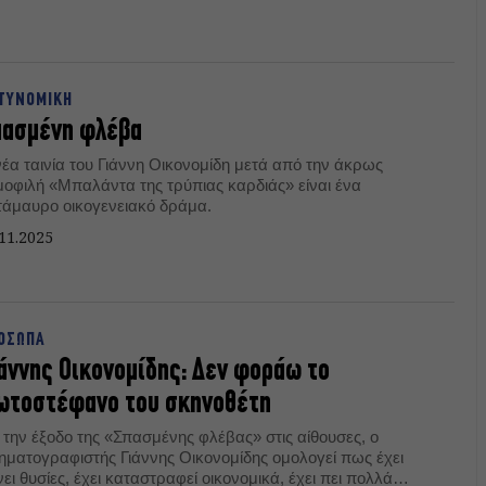
ΤΥΝΟΜΙΚΗ
πασμένη φλέβα
νέα ταινία του Γιάννη Οικονομίδη μετά από την άκρως
μοφιλή «Μπαλάντα της τρύπιας καρδιάς» είναι ένα
τάμαυρο οικογενειακό δράμα.
11.2025
ΟΣΩΠΑ
άννης Οικονομίδης: Δεν φοράω το
ωτοστέφανο του σκηνοθέτη
 την έξοδο της «Σπασμένης φλέβας» στις αίθουσες, ο
νηματογραφιστής Γιάννης Οικονομίδης ομολογεί πως έχει
ει θυσίες, έχει καταστραφεί οικονομικά, έχει πει πολλά