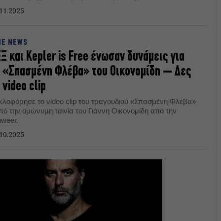
ι» αλλά δεν έχει υποκύψει σε προτάσεις για να
11.2025
ονομήσει».
NE NEWS
Ξ και Kepler is Free ένωσαν δυνάμεις για
 «Σπασμένη Φλέβα» του Οικονομίδη – Δες
 video clip
κλοφόρησε το video clip του τραγουδιού «Σπασμένη Φλέβα»
από την ομώνυμη ταινία του Γιάννη Οικονομίδη από την
nweer.
10.2025