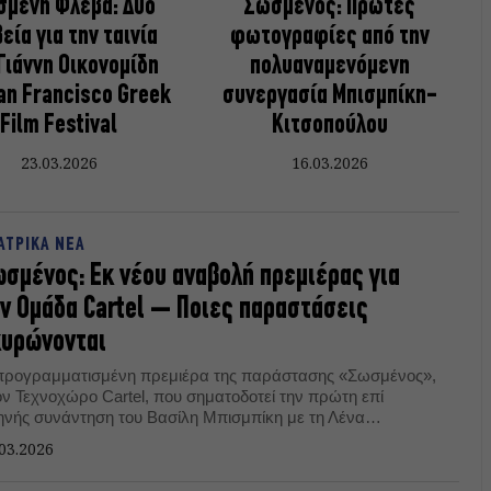
σμένη Φλέβα: Δύο
Σωσμένος: Πρώτες
εία για την ταινία
φωτογραφίες από την
Γιάννη Οικονομίδη
πολυαναμενόμενη
an Francisco Greek
συνεργασία Μπισμπίκη-
Film Festival
Κιτσοπούλου
23.03.2026
16.03.2026
ΑΤΡΙΚΑ ΝΕΑ
σμένος: Εκ νέου αναβολή πρεμιέρας για
ν Ομάδα Cartel – Ποιες παραστάσεις
κυρώνονται
προγραμματισμένη πρεμιέρα της παράστασης «Σωσμένος»,
ον Τεχνοχώρο Cartel, που σηματοδοτεί την πρώτη επί
ηνής συνάντηση του Βασίλη Μπισμπίκη με τη Λένα
τσοπούλου, παίρνει νέα αναβολή.
03.2026