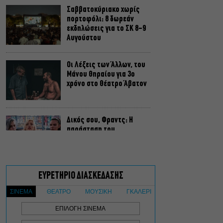
Σαββατοκύριακο χωρίς
πορτοφόλι: 8 δωρεάν
εκδηλώσεις για το ΣΚ 8-9
Αυγούστου
Οι Λέξεις των Άλλων, του
Μάνου Θηραίου για 3ο
χρόνο στο Θέατρο Άβατον
Δικός σου, Φραντς: Η
παράσταση του
Αλέξανδρου Διαμαντή
ξανά στην Γερμανόφωνη
Ευαγγελική Εκκλησία
«Ριφιφί»: Σε Α’
τηλεοπτική προβολή η
σειρά φαινόμενο του
Σωτήρη Τσαφούλια