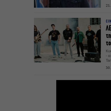
«όχ
21.
«κ
CI
ΛΕ
τη
το
Κυ
- 
Ta
30.