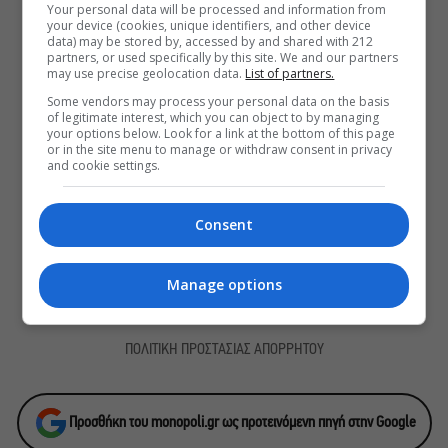
λίγο πιο κοντά
Your personal data will be processed and information from
your device (cookies, unique identifiers, and other device
Παναγώτης Χ. Βούρος: Η “Παραξενιά”
data) may be stored by, accessed by and shared with 212
είναι η δύναμή μας να μπορούμε να
partners, or used specifically by this site. We and our partners
may use precise geolocation data.
List of partners.
διαφέρουμε
Some vendors may process your personal data on the basis
Αυτό το Σαββατοκύριακο η TV παίζει
of legitimate interest, which you can object to by managing
σε… Christopher Nolan mode
your options below. Look for a link at the bottom of this page
or in the site menu to manage or withdraw consent in privacy
and cookie settings.
ΕΓΓΡΑΦΕΙΤΕ ΣΤΟ NEWSLETTER ΜΑΣ
Consent
Βρες καθημερινά στο email σου τα πιο δημοφιλή θέματα
του Monopoli.gr και ό,τι καλύτερο συμβαίνει στην πόλη!
Manage options
ΠΟΛΙΤΙΚΗ ΠΡΟΣΤΑΣΙΑΣ ΑΠΟΡΡΗΤΟΥ
Προσθήκη του monopoli.gr ως προτεινόμενη πηγή στην Google