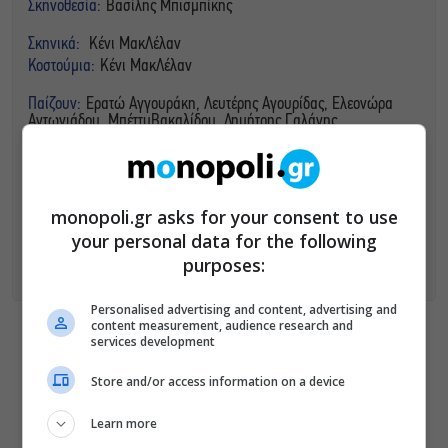
Σκηνοθεσία:
Βασίλης Μπισμπίκης
Σκηνικά:
Κένι ΜακΛέλαν
Κοστούμια:
Κένι ΜακΛέλαν
Παίζουν:
Ερατώ Αγγουράκη, Λευτέρης Αγουρίδας, Ελεονώρα
Αντωνιάδου, ΜπέττυΒακαλίδου, Δημήτρης Γαλάνης,
ΓιανμάζΕρντάλ, Μάρα Ζαλώνη, Μάνος Καζαμίας, Διονύσης
Κοκκοτάκης, Δημήτρης Παπάζογλου, Αγγέλα Πατσέλη, Γιώργος
Σιδέρης, Τάσος Σωτηράκης, Στέλιος Τυριακίδης, Πουριά Χοσσεϊνί
Τιμές Εισιτηρίων:
20 ευρώ (γενική είσοδος), 17 ευρώ (φοιτητικά,
monopoli.gr asks for your consent to use
ανέργων, άνω των 65), 15 ευρώ (ΑΜΕΑ).
your personal data for the following
Παραστάσεις:
Από Πέμπτη έως Κυριακή στις 21.00
purposes:
Φωτογραφίες:
Γιώργος Καλφαμανώλης
Personalised advertising and content, advertising and
content measurement, audience research and
services development
ΔΕΙΤΕ ΕΠΙΣΗΣ
Store and/or access information on a device
Αύγουστος στην Αθήνα: 5 μαγαζιά
Learn more
που κάνουν τις διακοπές να μοιάζουν