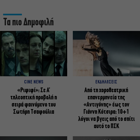
Τα πιο Δημοφιλή
CINE NEWS
ΕΚΔΗΛΩΣΕΙΣ
«Ριφιφί»: Σε Α’
Από τη χοροθεατρική
τηλεοπτική προβολή η
επανερμηνεία της
σειρά φαινόμενο του
«Αντιγόνης» έως τον
Σωτήρη Τσαφούλια
Γιάννη Κότσιρα: 10+1
λόγοι να βγεις από το σπίτι
αυτό το ΠΣΚ