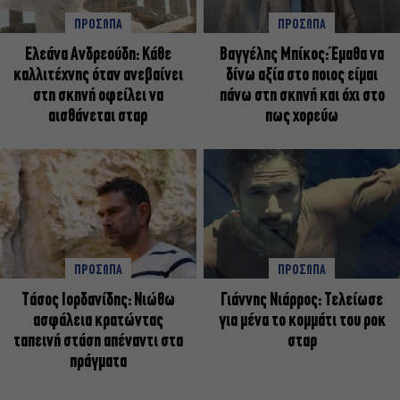
ΠΡΟΣΩΠΑ
ΠΡΟΣΩΠΑ
Ελεάνα Ανδρεούδη: Κάθε
Βαγγέλης Μπίκος: Έμαθα να
καλλιτέχνης όταν ανεβαίνει
δίνω αξία στο ποιος είμαι
στη σκηνή οφείλει να
πάνω στη σκηνή και όχι στο
αισθάνεται σταρ
πως χορεύω
ΠΡΟΣΩΠΑ
ΠΡΟΣΩΠΑ
Tάσος Ιορδανίδης: Νιώθω
Γιάννης Νιάρρος: Τελείωσε
ασφάλεια κρατώντας
για μένα το κομμάτι του ροκ
ταπεινή στάση απέναντι στα
σταρ
πράγματα