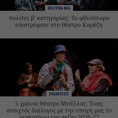
ΘΕΑΤΡΙΚΑ ΝΕΑ
πολίτες β’ κατηγορίας: Το φθινόπωρο
επιστρέφουν στο θέατρο Καρέζη
ΕΚΔΗΛΩΣΕΙΣ
5 χρόνια Θέατρο Μπέλλος: Ένας
ανοιχτός διάλογος με την εποχή μας το
ρεπερτόριο της σεζόν 2026-27