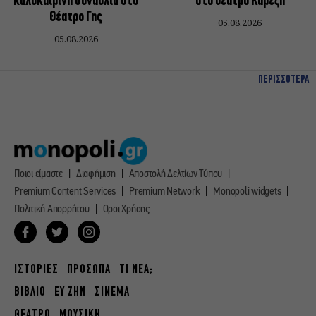
καλοκαιρινή συναυλία στο
στο θέατρο Καρέζη
Θέατρο Γης
05.08.2026
05.08.2026
ΠΕΡΙΣΣΟΤΕΡΑ
Ποιοι είμαστε
Διαφήμιση
Αποστολή Δελτίων Τύπου
Premium Content Services
Premium Network
Monopoli widgets
Πολιτική Απορρήτου
Οροι Χρήσης
ΙΣΤΟΡΙΕΣ
ΠΡΟΣΩΠΑ
ΤΙ ΝΕΑ;
ΒΙΒΛΙΟ
ΕΥ ΖΗΝ
ΣΙΝΕΜΑ
ΘΕΑΤΡΟ
ΜΟΥΣΙΚΗ