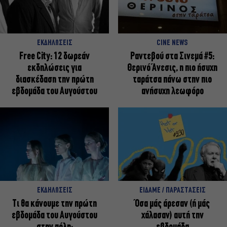
ΕΚΔΗΛΩΣΕΙΣ
CINE NEWS
Free City: 12 δωρεάν
Ραντεβού στα Σινεμά #5:
εκδηλώσεις για
Θερινό Άνεσις, η πιο ήσυχη
διασκέδαση την πρώτη
ταράτσα πάνω στην πιο
εβδομάδα του Αυγούστου
ανήσυχη λεωφόρο
ΕΚΔΗΛΩΣΕΙΣ
ΕΙΔΑΜΕ / ΠΑΡΑΣΤΑΣΕΙΣ
Τι θα κάνουμε την πρώτη
Όσα μάς άρεσαν (ή μάς
εβδομάδα του Αυγούστου
χάλασαν) αυτή την