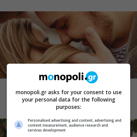
THE ART OF LIFE
Παγκόσμια Ημέρα για την Ηπατίτιδα: 8
monopoli.gr asks for your consent to use
μύθοι και αλήθειες που πρέπει να
your personal data for the following
γνωρίζουμε
purposes:
Personalised advertising and content, advertising and
content measurement, audience research and
services development