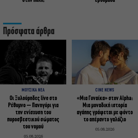
στην πόλη;
εβδομάδα
Πρόσφατα άρθρα
ΜΟΥΣΙΚΑ ΝΕΑ
CINE NEWS
Οι Ξυλούρηδες live στο
«Μια Γυναίκα» στον Alpha:
Ρέθυμνο – Πανηγύρι για
Μια μοναδική ιστορία
την ενίσχυση του
αγάπης γράφεται με φόντο
πυροσβεστικού σώματος
το απέραντο γαλάζιο
του νομού
05.08.2026
05.08.2026