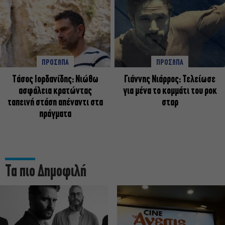
ΠΡΟΣΩΠΑ
ΠΡΟΣΩΠΑ
Tάσος Ιορδανίδης: Νιώθω
Γιάννης Νιάρρος: Τελείωσε
ασφάλεια κρατώντας
για μένα το κομμάτι του ροκ
ταπεινή στάση απέναντι στα
σταρ
πράγματα
Τα πιο Δημοφιλή