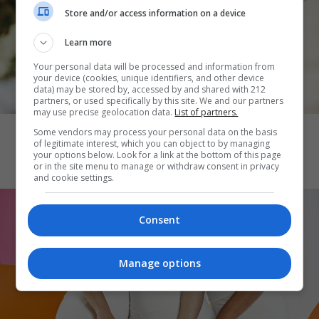
Store and/or access information on a device
Learn more
Your personal data will be processed and information from
your device (cookies, unique identifiers, and other device
data) may be stored by, accessed by and shared with 212
partners, or used specifically by this site. We and our partners
THE ART OF LIFE
may use precise geolocation data.
List of partners.
Καύσωνας και skincare: Ποια προϊόντα
Some vendors may process your personal data on the basis
of legitimate interest, which you can object to by managing
μπορεί να επιβαρύνουν την επιδερμίδα
your options below. Look for a link at the bottom of this page
or in the site menu to manage or withdraw consent in privacy
and cookie settings.
Consent
Manage options