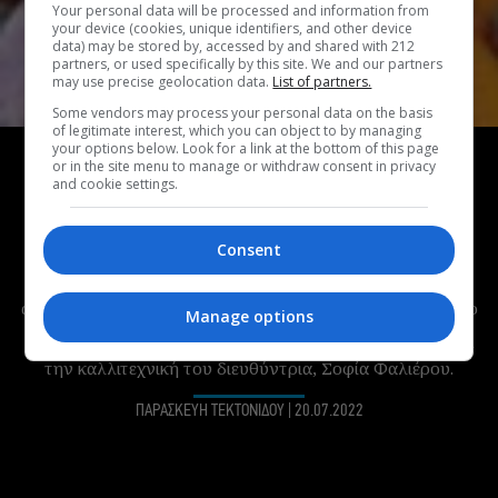
Your personal data will be processed and information from
your device (cookies, unique identifiers, and other device
data) may be stored by, accessed by and shared with 212
partners, or used specifically by this site. We and our partners
may use precise geolocation data.
List of partners.
Some vendors may process your personal data on the basis
of legitimate interest, which you can object to by managing
ΣΥΝΕΝΤΕΥΞΗ
your options below. Look for a link at the bottom of this page
or in the site menu to manage or withdraw consent in privacy
Σύγχρονός Χορός στα Χανιά:
Μια συζήτηση με
and cookie settings.
τη Σοφία Φαλιέρου
Με 15 παραστάσεις, 8 σεμινάρια, 7 εργαστήρια/
Consent
masterclasses, την ενότητα «Νέοι δημιουργοί και
Δημόσιος Χώρος», το 2ήμερο αφιέρωμα Video Dance και
άλλες βαθιά ανθρωποκεντρικές δράσεις, επιστρέφει το 12ο
Manage options
Διεθνές Φεστιβάλ Σύγχρονου Χορού «Dance Days
Chania» και με την αφορμή αυτή κάναμε μια κουβέντα με
την καλλιτεχνική του διευθύντρια, Σοφία Φαλιέρου.
ΠΑΡΑΣΚΕΥΗ ΤΕΚΤΟΝΙΔΟΥ
|
20.07.2022