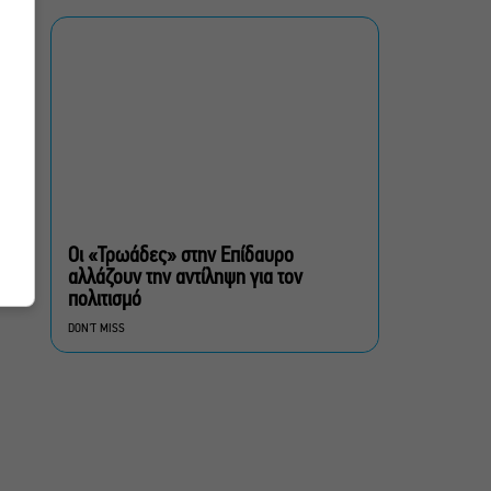
συγκλονιστικό timelapse
Ο Γιάννης Χαρούλης θα
α
δώσει μια τελευταία
καλοκαιρινή συναυλία στο
Θέατρο Γης
πολίτες β’ κατηγορίας,
του Brian Friel για β’
σεζόν στο Θέατρο Τζένη
Οι «Τρωάδες» στην Επίδαυρο
Καρέζη
αλλάζουν την αντίληψη για τον
πολιτισμό
Στο «κόκκινο» ο κίνδυνος
DON'T MISS
πυρκαγιάς σήμερα σε
Αττική, Στερεά Ελλάδα και
Βόρειο Αιγαίο
Έλενα Χούντα: Μουσικό
Φεστιβάλ Αίγινας, ένας
πολιτιστικός θεσμός με