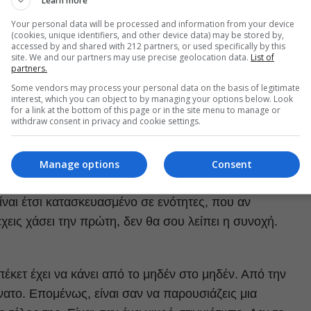
Learn more
Your personal data will be processed and information from your device
υ αποτελεί πυρήνα πολλών έργων του. Γράφτηκε το 1946
(cookies, unique identifiers, and other device data) may be stored by,
ε δύο πρόσωπα. Ο Μερσιέ και ο Καμιέ είναι δύο πρόσωπ
accessed by and shared with 212 partners, or used specifically by this
site. We and our partners may use precise geolocation data.
List of
ναι στο ίδιο σημείο. Τα δύο πρόσωπα, ο Μερσιέ και ο
partners.
ο Κώστας Φιλίππογλου, συναντούν και άλλους
Some vendors may process your personal data on the basis of legitimate
interest, which you can object to by managing your options below. Look
. Όλους αυτούς τους ρόλους τους κάνει ο Κίμωνας
for a link at the bottom of this page or in the site menu to manage or
withdraw consent in privacy and cookie settings.
 η αφηγήτρια, αλλά είναι και ένας ιδιαίτερος ρόλος μέσα
, την φιλοσοφική αναρώτηση και ουσιαστικά είναι ένα
Manage options
Consent
Το έργο αυτό γράφτηκε πριν το «περιμένοντας τον
ίναι έτσι κατασκευασμένο σε ενότητες, που αν
χεις χάσει την πρώτη, δεν θα σου λείπει η συνοχή.
πέκετ έχει να κάνει από το μηδέν στο μηδέν. Από την
νατο. Επομένως, είναι σαν να παρουσιάζεις μια