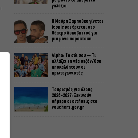
με φόντο το απέραντο
γαλάζιο
ι
Η Μαύρη Σαμπούκα γίνεται
iconic και έρχεται στο
Θέατρο Λυκαβηττού για
μια μόνο παράσταση
Alpha: Το σόι σου – Τι
αλλάζει τη νέα σεζόν; Όσα
αποκαλύπτουν οι
πρωταγωνιστές
Τουρισμός για όλους
2026-2027: Ξεκινούν
σήμερα οι αιτήσεις στο
vouchers.gov.gr
Η μεγάλη φωτιά από τον
Κιθαιρώνα έως το Πόρτο
Γερμενό, σ’ ένα