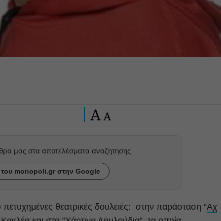
A
A
ρθρα μας στα αποτελέσματα αναζητησης
του monopoli.gr στην Google
ύ πετυχημένες θεατρικές δουλειές: στην παράσταση “
Αχ
 Κακλέα
και στα “
Χάρτινα Λουλούδια
“, τα οποία