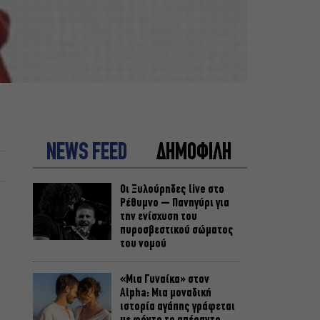
NEWS FEED
ΔΗΜΟΦΙΛΗ
Οι Ξυλούρηδες live στο
Ρέθυμνο – Πανηγύρι για
την ενίσχυση του
πυροσβεστικού σώματος
του νομού
«Μια Γυναίκα» στον
Alpha: Μια μοναδική
ιστορία αγάπης γράφεται