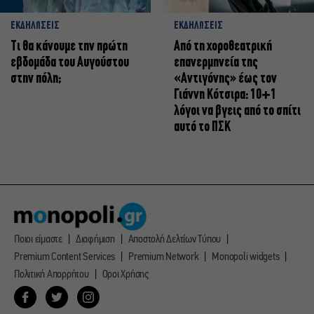
ΕΚΔΗΛΩΣΕΙΣ
ΕΚΔΗΛΩΣΕΙΣ
Τι θα κάνουμε την πρώτη
Από τη χοροθεατρική
εβδομάδα του Αυγούστου
επανερμηνεία της
στην πόλη;
«Αντιγόνης» έως τον
Γιάννη Κότσιρα: 10+1
λόγοι να βγεις από το σπίτι
αυτό το ΠΣΚ
Ποιοι είμαστε
Διαφήμιση
Αποστολή Δελτίων Τύπου
Premium Content Services
Premium Network
Monopoli widgets
Πολιτική Απορρήτου
Οροι Χρήσης