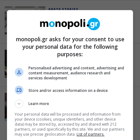
PHOTO STORIES
Πορτραίτα διασήμων από…
“μουντζούρες”! (gallery)
17.07.2013
monopoli.gr asks for your consent to use
your personal data for the following
purposes:
ΙΣΤΟΡΙΕΣ
Ο celebrity που θα ‘θελα να μου
αλλάξει το λάστιχο…
Personalised advertising and content, advertising and
content measurement, audience research and
21.02.2013
services development
Store and/or access information on a device
ΙΣΤΟΡΙΕΣ
Κι οι διάσημοι πεινάνε σ’ αυτή τη
Learn more
χώρα!
Your personal data will be processed and information from
your device (cookies, unique identifiers, and other device
28.02.2012
data) may be stored by, accessed by and shared with 212
partners, or used specifically by this site. We and our partners
may use precise geolocation data.
List of partners.