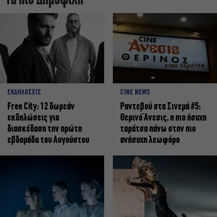
Τα πιο Δημοφιλή
ΕΚΔΗΛΩΣΕΙΣ
CINE NEWS
Free City: 12 δωρεάν
Ραντεβού στα Σινεμά #5:
εκδηλώσεις για
Θερινό Άνεσις, η πιο ήσυχη
διασκέδαση την πρώτη
ταράτσα πάνω στην πιο
εβδομάδα του Αυγούστου
ανήσυχη λεωφόρο