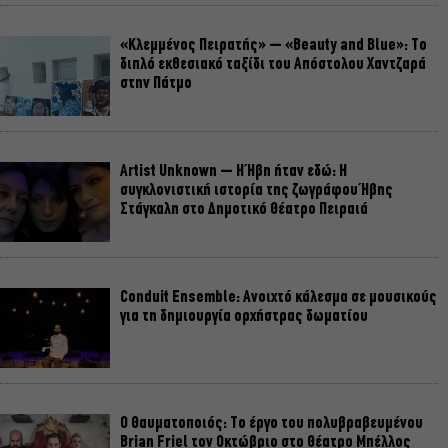
«Κλεμμένος Πειρατής» – «Beauty and Blue»: Το
διπλό εκθεσιακό ταξίδι του Απόστολου Χαντζαρά
στην Πάτμο
Artist Unknown – Η Ήβη ήταν εδώ: Η
συγκλονιστική ιστορία της ζωγράφου Ήβης
Στάγκαλη στο Δημοτικό Θέατρο Πειραιά
Conduit Ensemble: Ανοιχτό κάλεσμα σε μουσικούς
για τη δημιουργία ορχήστρας δωματίου
Ο Θαυματοποιός: Το έργο του πολυβραβευμένου
Brian Friel τον Οκτώβριο στο Θέατρο Μπέλλος