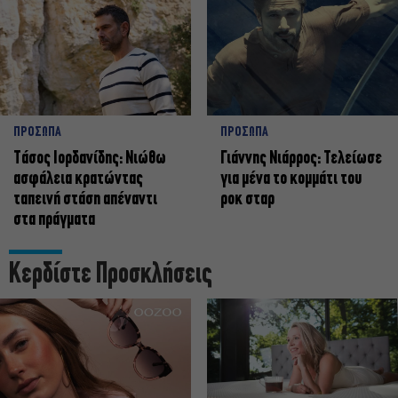
ΠΡΟΣΩΠΑ
ΠΡΟΣΩΠΑ
Tάσος Ιορδανίδης: Νιώθω
Γιάννης Νιάρρος: Τελείωσε
ασφάλεια κρατώντας
για μένα το κομμάτι του
ταπεινή στάση απέναντι
ροκ σταρ
στα πράγματα
Κερδίστε Προσκλήσεις