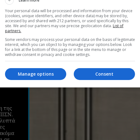
Learn more
Your personal data will be processed and information from your device
(cookies, unique identifiers, and other device data) may be stored by,
accessed by and shared with 212 partners, or used specifically by this
site. We and our partners may use precise geolocation data.
List of
partners.
Some vendors may process your personal data on the basis of legitimate
interest, which you can object to by managing your options below. Look
for a link at the bottom of this page or in the site menu to manage or
στο
withdraw consent in privacy and cookie settings.
εί
Manage options
Consent
ν
η της
ΠΙΣΝ.
γλυπτά
ες
 ακόμα
ι σε