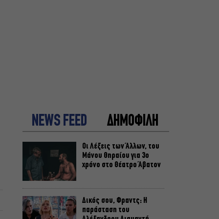
NEWS FEED
ΔΗΜΟΦΙΛΗ
Οι Λέξεις των Άλλων, του
Μάνου Θηραίου για 3ο
χρόνο στο Θέατρο Άβατον
Δικός σου, Φραντς: Η
παράσταση του