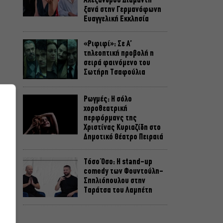
Αλέξανδρου Διαμαντή
ξανά στην Γερμανόφωνη
Ευαγγελική Εκκλησία
«Ριφιφί»: Σε Α’
τηλεοπτική προβολή η
σειρά φαινόμενο του
Σωτήρη Τσαφούλια
Ρωγμές: Η σόλο
χοροθεατρική
περφόρμανς της
Χριστίνας Κυριαζίδη στο
Δημοτικό Θέατρο Πειραιά
Τόσο Όσο: Η stand-up
comedy των Φουντούλη-
Σπηλιόπουλου στην
Ταράτσα του Λαμπέτη
Μιρέλα Πάχου – Αδάμ