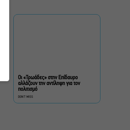
Τσαρούχης: Τα αξέχαστα
ντουέτα του ελληνικού
σινεμά στην Ταράτσα του
Λαμπέτη
Μουσική Τεχνόπολη 2026:
Η συναυλιακή σεζόν
κορυφώνεται τον
Σεπτέμβριο
Τουλάχιστον 1.500 έλεγχοι
σε 300 παραλίες –
Πρόστιμα έως 73.000€ για
Οι «Τρωάδες» στην Επίδαυρο
αυθαίρετες καταλήψεις
αλλάζουν την αντίληψη για τον
πολιτισμό
Μια μικρή παρηγοριά:
DON'T MISS
Πέντε διηγήματα του
Ρέυμοντ Κάρβερ γίνονται
παράσταση στο studio
Μαυρομιχάλη