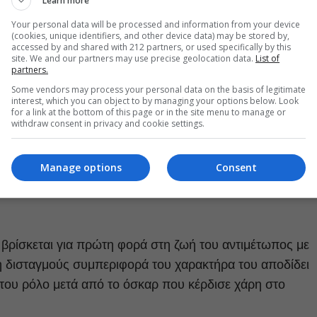
Learn more
Your personal data will be processed and information from your device
(cookies, unique identifiers, and other device data) may be stored by,
accessed by and shared with 212 partners, or used specifically by this
site. We and our partners may use precise geolocation data.
List of
partners.
Some vendors may process your personal data on the basis of legitimate
interest, which you can object to by managing your options below. Look
for a link at the bottom of this page or in the site menu to manage or
withdraw consent in privacy and cookie settings.
Manage options
Consent
 βρίσκεται για πρώτη φορά στη ζωή του αντιμέτωπος με
η δισταγμούς συμπεριφορά του χαρακτήρα του αποδίδει
 του ρόλο μετά από το όσκαρ που κέρδισε χάρη στο