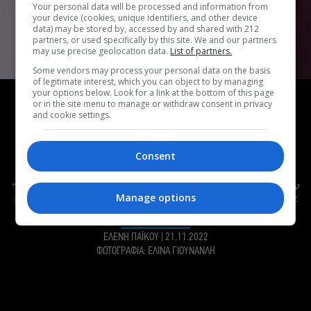
Your personal data will be processed and information from
your device (cookies, unique identifiers, and other device
data) may be stored by, accessed by and shared with 212
partners, or used specifically by this site. We and our partners
may use precise geolocation data.
List of partners.
Some vendors may process your personal data on the basis
of legitimate interest, which you can object to by managing
ΣΥΝΕΝΤΕΥΞΗ
your options below. Look for a link at the bottom of this page
or in the site menu to manage or withdraw consent in privacy
Status Update:
Βαγγέλης Δαούσης, ηθοποιός
and cookie settings.
Απόφοιτος της Δραματικής Σχολής του Πειραϊκού
Συνδέσμου. Μικρός ήθελε να γίνει ποδοσφαιριστής, αλλά
Consent
τον κέρδισε η υποκριτική. Με όνειρο να παίξει πολλούς
ακόμα ρόλους στο μέλλον, αυτή τη στιγμή παίζει στα
“Καλύτερα μας xρόνια”, ενώ κάθε Τετάρτη με Κυριακή τον
βρίσκουμε στο Θέατρο Δημήτρης Χορν, στην «Φιλουμένα
Manage options
Μαρτουράνο».
ΕΛΕΝΗ ΠΑΪΚΟΥ
|
21.11.2022
ΦΩΤΟΓΡΑΦΙΑ: ΕΛΙΝΑ ΓΙΟΥΝΑΝΛΗ