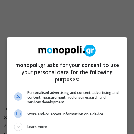
monopoli.gr asks for your consent to use
your personal data for the following
purposes:
Personalised advertising and content, advertising and
content measurement, audience research and
services development
Το
7ο Φεστιβάλ Νέων Λογοτεχνών
, μέσα από τρεις
Store and/or access information on a device
ωριαίες παρουσιάσεις – συζητήσεις (21/11, 25/11 και
27/11), φέρνει το κοινό σε επαφή με δώδεκα νέους/ες
Learn more
ποιητές/τριες και πεζογράφους (Γιάννης Καρπούζης,