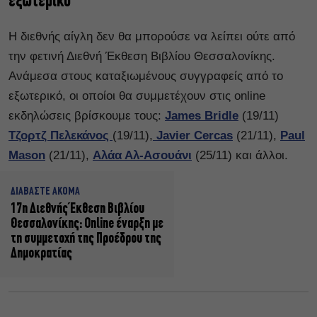
εξωτερικό
Η διεθνής αίγλη δεν θα μπορούσε να λείπει ούτε από
την φετινή Διεθνή Έκθεση Βιβλίου Θεσσαλονίκης.
Ανάμεσα στους καταξιωμένους συγγραφείς από το
εξωτερικό, οι οποίοι θα συμμετέχουν στις online
εκδηλώσεις βρίσκουμε τους:
James Bridle
(19/11)
Τζορτζ Πελεκάνος
(19/11),
Javier Cercas
(21/11),
Paul
Mason
(21/11),
Αλάα Αλ-Ασουάνι
(25/11) και άλλοι.
ΔΙΑΒΑΣΤΕ ΑΚΟΜΑ
17η Διεθνής Έκθεση Βιβλίου
Θεσσαλονίκης: Online έναρξη με
τη συμμετοχή της Προέδρου της
Δημοκρατίας