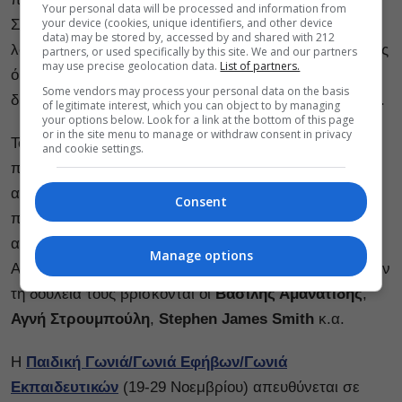
Your personal data will be processed and information from
your device (cookies, unique identifiers, and other device
Σοφία Μπραϊμάκου, Δήμητρα Λουκά κ.α.). Οι
data) may be stored by, accessed by and shared with 212
λογοτέχνες μας μιλούν για το έργο τους, τις πολλαπλές
partners, or used specifically by this site. We and our partners
may use precise geolocation data.
List of partners.
όψεις του σύγχρονου λογοτεχνικού πεδίου και μας
Some vendors may process your personal data on the basis
διαβάζουν σύντομα αποσπάσματα από τα βιβλία τους.
of legitimate interest, which you can object to by managing
your options below. Look for a link at the bottom of this page
or in the site menu to manage or withdraw consent in privacy
Το
3ο Φεστιβάλ Λογοτεχνικής Performance
, που
and cookie settings.
πραγματοποιείται από τις 21 έως τις 29 Νοεμβρίου,
αποτελεί μια απόπειρα διερεύνησης επί σκηνής του
Consent
παραλόγου στη λογοτεχνία ως φορέας ακρίβειας και
αλήθειας, μέσα από επτά ψηφιακές performances.
Manage options
Ανάμεσα στους καλλιτέχνες που θα μας παρουσιάσουν
τη δουλειά τους βρίσκονται οι
Βασίλης Αμανατίδης
,
Αγνή Στρουμπούλη
,
Stephen James Smith
κ.α.
Η
Παιδική Γωνιά/Γωνιά Εφήβων/Γωνιά
Εκπαιδευτικών
(19-29 Νοεμβρίου) απευθύνεται σε