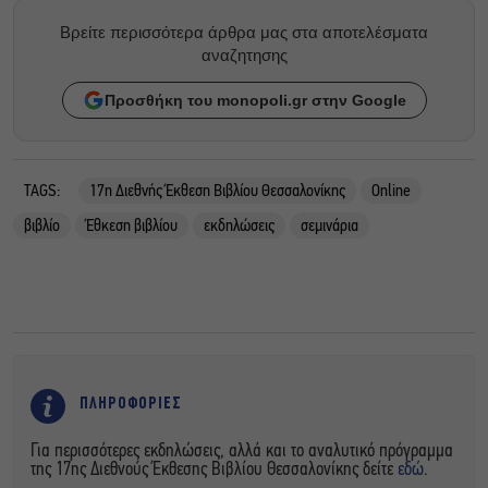
Βρείτε περισσότερα άρθρα μας στα αποτελέσματα
αναζητησης
Προσθήκη του monopoli.gr στην Google
TAGS:
17η Διεθνής Έκθεση Βιβλίου Θεσσαλονίκης
Online
βιβλίο
Έθκεση βιβλίου
εκδηλώσεις
σεμινάρια
ΠΛΗΡΟΦΟΡΙΕΣ
Για περισσότερες εκδηλώσεις, αλλά και το αναλυτικό πρόγραμμα
της 17ης Διεθνούς Έκθεσης Βιβλίου Θεσσαλονίκης δείτε
εδώ
.