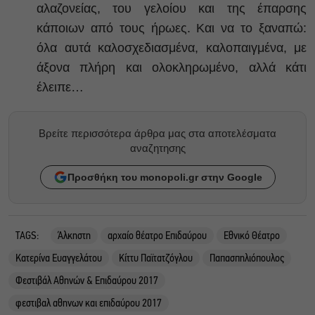
αλαζονείας, του γελοίου και της έπαρσης
κάποιων από τους ήρωες. Και να το ξαναπώ:
όλα αυτά καλοσχεδιασμένα, καλοπαιγμένα, με
άξονα πλήρη και ολοκληρωμένο, αλλά κάτι
έλειπε…
Βρείτε περισσότερα άρθρα μας στα αποτελέσματα
αναζητησης
Προσθήκη του monopoli.gr στην Google
TAGS:
Άλκηστη
αρχαίο θέατρο Επιδαύρου
Εθνικό Θέατρο
Κατερίνα Ευαγγελάτου
Κίττυ Παϊτατζόγλου
Παπασπηλιόπουλος
Φεστιβάλ Αθηνών & Επιδαύρου 2017
φεστιβαλ αθηνων και επιδαύρου 2017