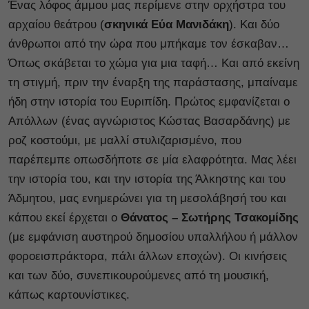
Ένας λόφος άμμου μας περίμενε στην ορχήστρα του
αρχαίου θεάτρου (
σκηνικά Εύα Μανιδάκη
). Και δύο
άνθρωποι από την ώρα που μπήκαμε τον έσκαβαν…
Όπως σκάβεται το χώμα για μια ταφή… Και από εκείνη
τη στιγμή, πριν την έναρξη της παράστασης, μπαίναμε
ήδη στην ιστορία του Ευριπίδη. Πρώτος εμφανίζεται ο
Απόλλων (ένας αγνώριστος Κώστας Βασαρδάνης) με
ροζ κοστούμι, με μαλλί στυλιζαρισμένο, που
παρέπεμπε οπωσδήποτε σε μία ελαφρότητα. Μας λέει
την ιστορία του, και την ιστορία της Άλκηστης και του
Άδμητου, μας ενημερώνει για τη μεσολάβησή του και
κάπου εκεί έρχεται ο
Θάνατος – Σωτήρης Τσακομίδης
(με εμφάνιση αυστηρού δημοσίου υπαλλήλου ή μάλλον
φοροεισπράκτορα, πάλι άλλων εποχών). Οι κινήσεις
και των δύο, συνεπικουρούμενες από τη μουσική,
κάπως καρτουνίστικες.