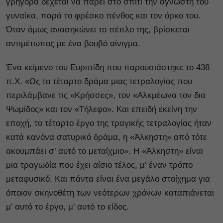
γρήγορα δέχεται να πάρει στο σπίτι την άγνωστή του
γυναίκα, παρά το φρέσκο πένθος και τον όρκο του.
Όταν όμως ανασηκώνει το πέπλο της, βρίσκεται
αντιμέτωπος με ένα βουβό αίνιγμα.
Ένα κείμενο του Ευριπίδη που παρουσιάστηκε το 438
π.Χ. «Ως το τέταρτο δράμα μιας τετραλογίας που
περιλάμβανε τις «Κρήσσες», τον «Αλκμέωνα τον δια
Ψωμίδος» και τον «Τήλεφο». Και επειδή εκείνη την
εποχή, το τέταρτο έργο της τραγικής τετραλογίας ήταν
κατά κανόνα σατυρικό δράμα, η «Άλκηστη» από τότε
ακουμπάει σ’ αυτό το μεταίχμιο». Η «Άλκηστη» είναι
μια τραγωδία που έχει αίσιο τέλος, μ’ έναν τρόπο
μεταφυσικό. Και πάντα είναι ένα μεγάλο στοίχημα για
όποιον σκηνοθέτη των νεότερων χρόνων καταπιάνεται
μ’ αυτό το έργο, μ’ αυτό το είδος.