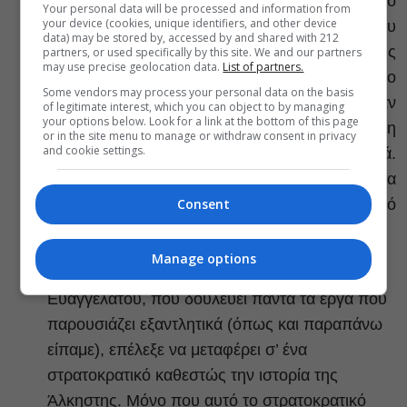
τέλος να καταλάβω πόσο υπηρέτησε το
Your personal data will be processed and information from
your device (cookies, unique identifiers, and other device
σκεπτικό της παράστασης αυτή η εκφορά του
data) may be stored by, accessed by and shared with 212
λόγου, που ασφαλώς ταλαιπώρησε τους
partners, or used specifically by this site. We and our partners
may use precise geolocation data.
List of partners.
ηθοποιούς. Μόνο ο Γιάννης Φέρτης και ο
Some vendors may process your personal data on the basis
Δημήτρης Παπανικολάου δεν το ακολούθησαν
of legitimate interest, which you can object to by managing
your options below. Look for a link at the bottom of this page
καταλεπτώς. Και μόνο η Κίττυ Παϊτατζόγλου, η
or in the site menu to manage or withdraw consent in privacy
and cookie settings.
Άλκηστη, ως διαφορετική μιλούσε κανονικά.
Πάντως, η αλήθεια είναι ότι δεν μπόρεσα να
Consent
εντάξω αυτή την άποψη στο συνολικό σκεπτικό
της παράστασης.
Manage options
Η σκηνοθετική προσέγγιση.
Η Κατερίνα
Ευαγγελάτου, που δουλεύει πάντα τα έργα που
παρουσιάζει εξαντλητικά (όπως και παραπάνω
είπαμε), επέλεξε να μεταφέρει σ’ ένα
στρατοκρατικό καθεστώς την ιστορία της
Άλκηστης. Μόνο που αυτό το στρατοκρατικό