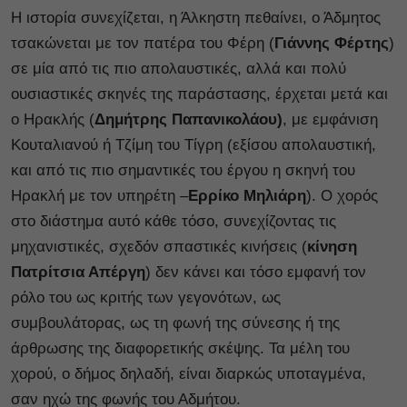
Η ιστορία συνεχίζεται, η Άλκηστη πεθαίνει, ο Άδμητος
τσακώνεται με τον πατέρα του Φέρη (
Γιάννης Φέρτης
)
σε μία από τις πιο απολαυστικές, αλλά και πολύ
ουσιαστικές σκηνές της παράστασης, έρχεται μετά και
ο Ηρακλής (
Δημήτρης Παπανικολάου)
, με εμφάνιση
Κουταλιανού ή Τζίμη του Τίγρη (εξίσου απολαυστική,
και από τις πιο σημαντικές του έργου η σκηνή του
Ηρακλή με τον υπηρέτη –
Ερρίκο Μηλιάρη
). Ο χορός
στο διάστημα αυτό κάθε τόσο, συνεχίζοντας τις
μηχανιστικές, σχεδόν σπαστικές κινήσεις (
κίνηση
Πατρίτσια Απέργη
) δεν κάνει και τόσο εμφανή τον
ρόλο του ως κριτής των γεγονότων, ως
συμβουλάτορας, ως τη φωνή της σύνεσης ή της
άρθρωσης της διαφορετικής σκέψης. Τα μέλη του
χορού, ο δήμος δηλαδή, είναι διαρκώς υποταγμένα,
σαν ηχώ της φωνής του Αδμήτου.