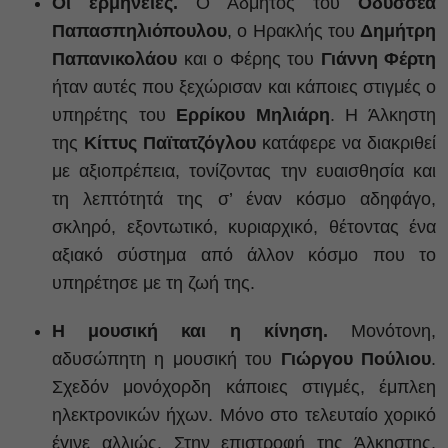
Οι ερμηνείες.
Ο Άδμητος του
Οδυσσέα
Παπασπηλιόπουλου
, ο Ηρακλής του
Δημήτρη
Παπανικολάου
και ο Φέρης του
Γιάννη Φέρτη
ήταν αυτές που ξεχώρισαν και κάποιες στιγμές ο
υπηρέτης του
Ερρίκου Μηλιάρη
. Η Άλκηστη
της
Κίττυς Παϊτατζόγλου
κατάφερε να διακριθεί
με αξιοπρέπεια, τονίζοντας την ευαισθησία και
τη λεπτότητά της σ’ έναν κόσμο αδηφάγο,
σκληρό, εξοντωτικό, κυριαρχικό, θέτοντας ένα
αξιακό σύστημα από άλλον κόσμο που το
υπηρέτησε με τη ζωή της.
Η μουσική και η κίνηση.
Μονότονη,
αδυσώπητη η μουσική του
Γιώργου Πούλιου
.
Σχεδόν μονόχορδη κάποιες στιγμές, έμπλεη
ηλεκτρονικών ήχων. Μόνο στο τελευταίο χορικό
έγινε αλλιώς. Στην επιστροφή της Άλκηστης,