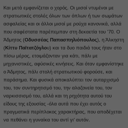
Και μετά εμφανίζεται ο χορός. Οι μισοί ντυμένοι με
στρατιωτικές στολές όλων των όπλων ή των σωμάτων
ασφαλείας και οι άλλοι μισοί με ρούχα κανονικά, αλλά
που σαφέστατα παρέπεμπαν στη δεκαετία του ’70. Ο
Άδμητος (
Οδυσσέας Παπασπηλιόπουλος
), η Άλκηστη
(
Κίττυ Παϊτατζόγλο
υ) και τα δυο παιδιά τους ήταν στο
πίσω μέρος, ετοιμάζονταν για κάτι, πάλι με
μηχανιστικές, αφύσικές κινήσεις. Και όταν εμφανίστηκε
ο Άδμητος, πάλι στολή στρατιωτικού φορούσε, και
παράσημα. Και φυσικά αποκαλύπτει τον αυταρχισμό
του, τον συντηρητισμό του, την αλαζονεία του, τον
ναρκισσισμό του, αλλά και τη ρηχότητα αυτού του
είδους της εξουσίας -όλα αυτά που έχει αυτός ο
πραγματικά περίπλοκος χαρακτήρας, που αποδέχεται
να πεθάνει η γυναίκα του αντί γι’ αυτόν.