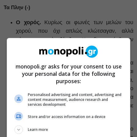
Τα Πλην (-)
Ο χορός.
Κυρίως οι φωνές των μελών του
χορού, που όχι απλώς κλώτσαγαν, αλλά
κάποιες στιγμές ξένιζαν. Και δεν εντάχθηκαν
καθόλου στο πλαίσιο της Επιδαύρου.
Τα κοστούμια.
Μόνο ως προς την εικόνα
monopoli.gr asks for your consent to use
υπηρέτησαν το σκεπτικό της σκηνοθέτιδας και
your personal data for the following
την εποχή τα κοστούμια της Βασιλικής Σύρμα,
purposes:
αλλά κάπως επιδερμικά ενταγμένα σ’ αυτό το
Personalised advertising and content, advertising and
σκεπτικό. Έτσι που με κάναμε ώρα να
content measurement, audience research and
services development
κατανοήσουμε τον διαχωρισμό ανθρώπων με
στολή και ανθρώπων χωρίς στολή.
Store and/or access information on a device
Η εκφορά του λόγου.
Δεν μπόρεσα μέχρι το
Learn more