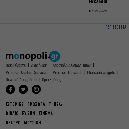
Εκκλησία
07.08.2026
ΠΕΡΙΣΣΟΤΕΡΑ
Ποιοι είμαστε
Διαφήμιση
Αποστολή Δελτίων Τύπου
Premium Content Services
Premium Network
Monopoli widgets
Πολιτική Απορρήτου
Οροι Χρήσης
ΙΣΤΟΡΙΕΣ
ΠΡΟΣΩΠΑ
ΤΙ ΝΕΑ;
ΒΙΒΛΙΟ
ΕΥ ΖΗΝ
ΣΙΝΕΜΑ
ΘΕΑΤΡΟ
ΜΟΥΣΙΚΗ