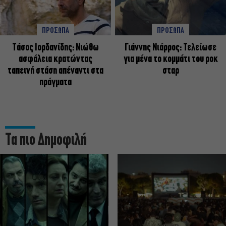
ΠΡΟΣΩΠΑ
ΠΡΟΣΩΠΑ
Tάσος Ιορδανίδης: Νιώθω
Γιάννης Νιάρρος: Τελείωσε
ασφάλεια κρατώντας
για μένα το κομμάτι του ροκ
ταπεινή στάση απέναντι στα
σταρ
πράγματα
Τα πιο Δημοφιλή