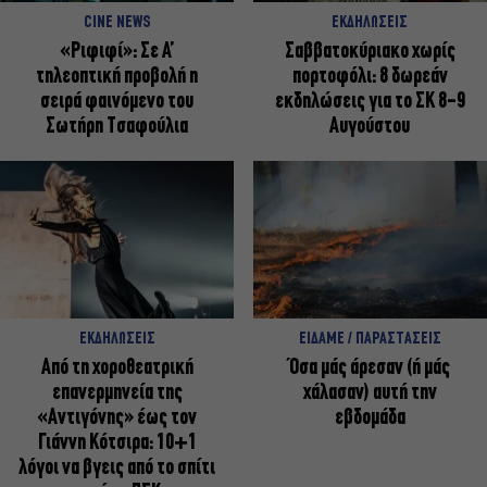
CINE NEWS
ΕΚΔΗΛΩΣΕΙΣ
«Ριφιφί»: Σε Α’
Σαββατοκύριακο χωρίς
τηλεοπτική προβολή η
πορτοφόλι: 8 δωρεάν
σειρά φαινόμενο του
εκδηλώσεις για το ΣΚ 8-9
Σωτήρη Τσαφούλια
Αυγούστου
ΕΚΔΗΛΩΣΕΙΣ
ΕΙΔΑΜΕ / ΠΑΡΑΣΤΑΣΕΙΣ
Από τη χοροθεατρική
Όσα μάς άρεσαν (ή μάς
επανερμηνεία της
χάλασαν) αυτή την
«Αντιγόνης» έως τον
εβδομάδα
Γιάννη Κότσιρα: 10+1
λόγοι να βγεις από το σπίτι