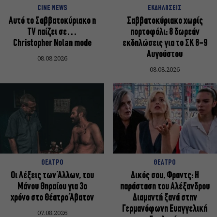
CINE NEWS
ΕΚΔΗΛΩΣΕΙΣ
Αυτό το Σαββατοκύριακο η
Σαββατοκύριακο χωρίς
TV παίζει σε…
πορτοφόλι: 8 δωρεάν
Christopher Nolan mode
εκδηλώσεις για το ΣΚ 8-9
Αυγούστου
08.08.2026
08.08.2026
ΘΕΑΤΡΟ
ΘΕΑΤΡΟ
Οι Λέξεις των Άλλων, του
Δικός σου, Φραντς: Η
Μάνου Θηραίου για 3ο
παράσταση του Αλέξανδρου
χρόνο στο Θέατρο Άβατον
Διαμαντή ξανά στην
Γερμανόφωνη Ευαγγελική
07.08.2026