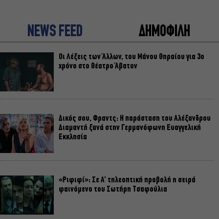
NEWS FEED
ΔΗΜΟΦΙΛΗ
Οι Λέξεις των Άλλων, του Μάνου Θηραίου για 3ο
χρόνο στο Θέατρο Άβατον
Δικός σου, Φραντς: Η παράσταση του Αλέξανδρου
Διαμαντή ξανά στην Γερμανόφωνη Ευαγγελική
Εκκλησία
«Ριφιφί»: Σε Α’ τηλεοπτική προβολή η σειρά
φαινόμενο του Σωτήρη Τσαφούλια