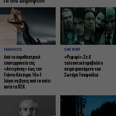
Τα πιο Δημοφιλή
ΕΚΔΗΛΩΣΕΙΣ
CINE NEWS
Από τη χοροθεατρική
«Ριφιφί»: Σε Α’
επανερμηνεία της
τηλεοπτική προβολή η
«Αντιγόνης» έως τον
σειρά φαινόμενο του
Γιάννη Κότσιρα: 10+1
Σωτήρη Τσαφούλια
λόγοι να βγεις από το σπίτι
αυτό το ΠΣΚ