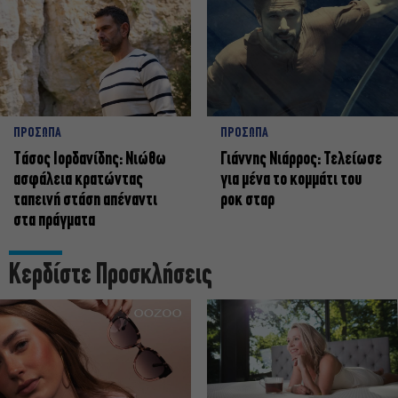
ΠΡΟΣΩΠΑ
ΠΡΟΣΩΠΑ
Tάσος Ιορδανίδης: Νιώθω
Γιάννης Νιάρρος: Τελείωσε
ασφάλεια κρατώντας
για μένα το κομμάτι του
ταπεινή στάση απέναντι
ροκ σταρ
στα πράγματα
Κερδίστε Προσκλήσεις