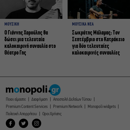
ΜΟΥΣΙΚΗ
ΜΟΥΣΙΚΑ ΝΕΑ
Ο Γιάννης Χαρούλης θα
Σωκράτης Μάλαμας: Τον
δώσει μια τελευταία
Σεπτέμβριο στο Κατράκειο
καλοκαιρινή συναυλία στο
για δύο τελευταίες
Θέατρο Γης
καλοκαιρινές συναυλίες
Ποιοι είμαστε
Διαφήμιση
Αποστολή Δελτίων Τύπου
Premium Content Services
Premium Network
Monopoli widgets
Πολιτική Απορρήτου
Οροι Χρήσης