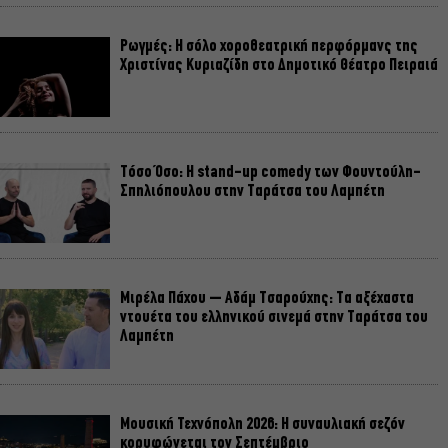
Ρωγμές: Η σόλο χοροθεατρική περφόρμανς της
Χριστίνας Κυριαζίδη στο Δημοτικό Θέατρο Πειραιά
Τόσο Όσο: Η stand-up comedy των Φουντούλη-
Σπηλιόπουλου στην Ταράτσα του Λαμπέτη
Μιρέλα Πάχου – Αδάμ Τσαρούχης: Τα αξέχαστα
ντουέτα του ελληνικού σινεμά στην Ταράτσα του
Λαμπέτη
Μουσική Τεχνόπολη 2026: Η συναυλιακή σεζόν
κορυφώνεται τον Σεπτέμβριο