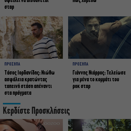
οφείλει να αισθάνεται
πως χορεύω
σταρ
ΠΡΟΣΩΠΑ
ΠΡΟΣΩΠΑ
Tάσος Ιορδανίδης: Νιώθω
Γιάννης Νιάρρος: Τελείωσε
ασφάλεια κρατώντας
για μένα το κομμάτι του
ταπεινή στάση απέναντι
ροκ σταρ
στα πράγματα
Κερδίστε Προσκλήσεις