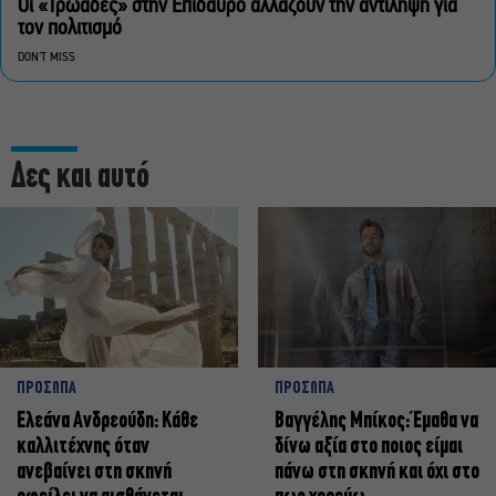
Οι «Τρωάδες» στην Επίδαυρο αλλάζουν την αντίληψη για
τον πολιτισμό
DON'T MISS
Δες και αυτό
ΠΡΟΣΩΠΑ
ΠΡΟΣΩΠΑ
Ελεάνα Ανδρεούδη: Κάθε
Βαγγέλης Μπίκος: Έμαθα να
καλλιτέχνης όταν
δίνω αξία στο ποιος είμαι
ανεβαίνει στη σκηνή
πάνω στη σκηνή και όχι στο