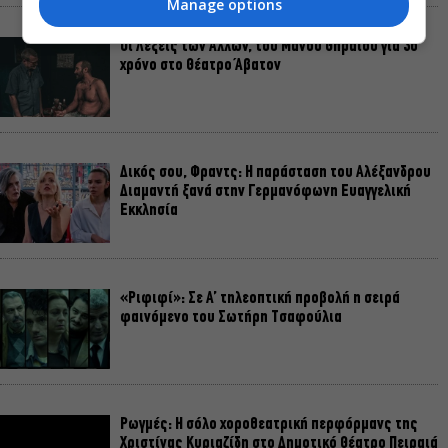
Manage options
Οι Λέξεις των Άλλων, του Μάνου Θηραίου για 3ο
χρόνο στο Θέατρο Άβατον
Δικός σου, Φραντς: Η παράσταση του Αλέξανδρου
Διαμαντή ξανά στην Γερμανόφωνη Ευαγγελική
Εκκλησία
«Ριφιφί»: Σε Α’ τηλεοπτική προβολή η σειρά
φαινόμενο του Σωτήρη Τσαφούλια
Ρωγμές: Η σόλο χοροθεατρική περφόρμανς της
Χριστίνας Κυριαζίδη στο Δημοτικό Θέατρο Πειραιά