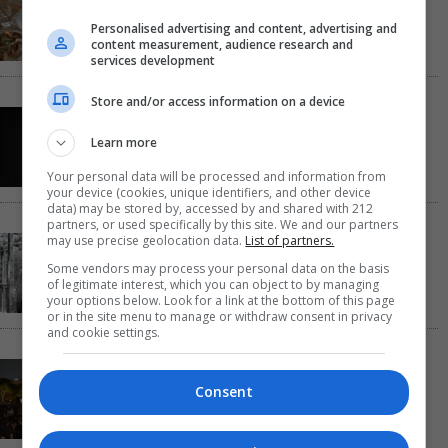
διακοπές να μοιάζουν λίγο πιο κοντά
Personalised advertising and content, advertising and
content measurement, audience research and
services development
Store and/or access information on a device
Παναγώτης Χ. Βούρος: Η “Παραξενιά” είναι η
δύναμή μας να μπορούμε να διαφέρουμε
Learn more
Your personal data will be processed and information from
your device (cookies, unique identifiers, and other device
data) may be stored by, accessed by and shared with 212
partners, or used specifically by this site. We and our partners
may use precise geolocation data.
List of partners.
Αυτό το Σαββατοκύριακο η TV παίζει σε…
Christopher Nolan mode
Some vendors may process your personal data on the basis
of legitimate interest, which you can object to by managing
your options below. Look for a link at the bottom of this page
or in the site menu to manage or withdraw consent in privacy
and cookie settings.
Σαββατοκύριακο χωρίς πορτοφόλι: 8 δωρεάν
εκδηλώσεις για το ΣΚ 8-9 Αυγούστου
Consent