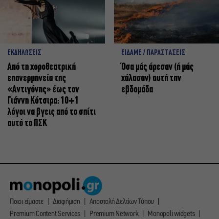
ΕΚΔΗΛΩΣΕΙΣ
ΕΙΔΑΜΕ / ΠΑΡΑΣΤΑΣΕΙΣ
Από τη χοροθεατρική
Όσα μάς άρεσαν (ή μάς
επανερμηνεία της
χάλασαν) αυτή την
«Αντιγόνης» έως τον
εβδομάδα
Γιάννη Κότσιρα: 10+1
λόγοι να βγεις από το σπίτι
αυτό το ΠΣΚ
Ποιοι είμαστε
Διαφήμιση
Αποστολή Δελτίων Τύπου
Premium Content Services
Premium Network
Monopoli widgets