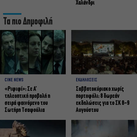
Χαλάνδρι
Τα πιο Δημοφιλή
CINE NEWS
ΕΚΔΗΛΩΣΕΙΣ
«Ριφιφί»: Σε Α’
Σαββατοκύριακο χωρίς
τηλεοπτική προβολή η
πορτοφόλι: 8 δωρεάν
σειρά φαινόμενο του
εκδηλώσεις για το ΣΚ 8-9
Σωτήρη Τσαφούλια
Αυγούστου