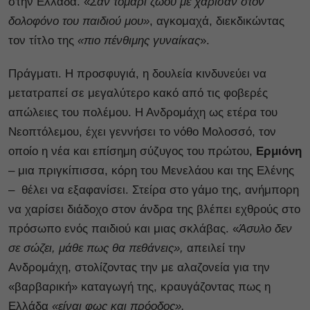
στην Ελλάδα. «
Σαν τομάρι ζώου με χάρισαν στον
δολοφόνο του παιδιού μου»
, αγκομαχά, διεκδικώντας
τον τίτλο της
«πιο πένθιμης γυναίκας
».
Πράγματι. Η προσφυγιά, η δουλεία κινδυνεύει να
μετατραπεί σε μεγαλύτερο κακό από τις φοβερές
απώλειες του πολέμου. Η Ανδρομάχη ως ετέρα του
Νεοπτόλεμου, έχει γεννήσει το νόθο Μολοσσό, τον
οποίο η νέα και επίσημη σύζυγος του πρώτου,
Ερμιόνη
– μια πριγκίπισσα, κόρη του Μενελάου και της Ελένης
– θέλει να εξαφανίσει. Στείρα στο γάμο της, ανήμπορη
να χαρίσει διάδοχο στον άνδρα της βλέπει εχθρούς στο
πρόσωπο ενός παιδιού και μιας σκλάβας. «
Άσυλο δεν
σε σώζει, μάθε πως θα πεθάνεις»,
απειλεί την
Ανδρομάχη, στολίζοντας την με αλαζονεία για την
«βαρβαρική» καταγωγή της, κραυγάζοντας πως η
Ελλάδα
«είναι φως και πρόοδος».