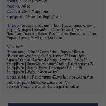
Κοστούμια:
Βάνα Γιαννούλα
Μουσική:
Λόλεκ
Φωτισμοί:
Σάκης Μπιρμπίλης
Χορογραφία:
Αλέξανδρος Βαρδαξόγλου
Παίζουν:
(με σειρά εμφάνισης): Μαρία Πρωτόπαππα, Αργύρης
Ξάφης, Δημήτρης Γεωργιάδης, Τάσος Λέκκας, Γιάννης
Νταλιάνης, Δημήτρης Πιατάς, Κωνσταντίνος Πασσάς, Δημήτρης
Μαμιός, Γιάννης Μάνθος, Στέλλα Γκίκα.
Διάρκεια:
90'
Παραστάσεις:
Τρίτη 16 Σεπτεμβρίου | Δημοτικό Θέατρο
Ηλιούπολης «Δημήτρης Κιντής» Τετάρτη 17 Σεπτεμβρίου |
Δημοτικό Θέατρο «Αλέξης Μινωτής», Αιγάλεω Πέμπτη 18
Σεπτεμβρίου | Παμπελοποννησιακό Στάδιο, Πάτρα Δευτέρα 22
Σεπτεμβρίου | Θέατρο Πέτρας, Πετρούπολη Πέμπτη 25
Σεπτεμβρίου | Ωδείο Ηρώδου Αττικού
Διασκευή:
Μαρία Πρωτόπαππα -Έλενα Τριανταφυλλοπούλου
Link Εισιτηρίων:
https://www.more.com/gr-
el/tickets/theater/andromaxi-tou-euripidi-periodeia/