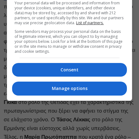
Your personal data will be processed and information from
πέτρα. Μια στιβαρή και σε σημεία βαθιά ερμηνεία που
your device (cookies, unique identifiers, and other device
data) may be stored by, accessed by and shared with 212
λεπτό δεν ολισθαίνει στην υπερβολή, παρότι
partners, or used specifically by this site. We and our partners
may use precise geolocation data.
List of partners.
υπερασπίζεται ένα γυναικείο σώμα και τα ψυχικά
Some vendors may process your personal data on the basis
αιτήματα του. Ο
Δημήτρης Πιατάς
, για μια ακόμα
of legitimate interest, which you can object to by managing
φορά, διαψεύδει την κωμική του φύση με τον καλύτερο
your options below. Look for a link at the bottom of this page
or in the site menu to manage or withdraw consent in privacy
τρόπο: εκπληκτικός στην προσέγγιση του Πηλέα στήνει
and cookie settings.
μια ερμηνεία που προκαλεί ταραχή ως φωνή του
δικαίου. Δίπλα του και στους αγώνες λόγου που
Consent
μοιράζονται, ο
Γιάννης Νταλιάνης
υπογραμμίζει την
τραγική γελοιότητα του Μενέλαου και κάθε αλαζονικής
Manage options
εξουσίας στο πρόσωπο του. Η εμφάνιση της
Στέλλας
Γκίκα
στο ρόλο της Θέτιδας έχει τα χαρακτηριστικά της
πρωταγωνίστριας που ξέρει να αφήνει το στίγμα της
σε ελάχιστο χρόνο. Ο
Τάσος Λέκκας
στο ρόλο της
Ερμιόνης είναι εύστοχος αλλά χωρίς υπερβάσεις.
Τέλος, η
Μαρία Πρωτόπαππα
που κρατά ένα ρόλο –