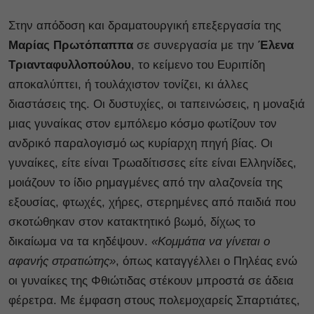
Στην απόδοση και δραματουργική επεξεργασία της
Μαρίας Πρωτόπαππα
σε συνεργασία με την
Έλενα
Τριανταφυλλοπούλου
, το κείμενο του Ευριπίδη
αποκαλύπτει, ή τουλάχιστον τονίζει, κι άλλες
διαστάσεις της. Οι δυστυχίες, οι ταπεινώσεις, η μοναξιά
μιας γυναίκας στον εμπόλεμο κόσμο φωτίζουν τον
ανδρικό παραλογισμό ως κυρίαρχη πηγή βίας. Οι
γυναίκες, είτε είναι Τρωαδίτισσες είτε είναι Ελληνίδες,
μοιάζουν το ίδιο ρημαγμένες από την αλαζονεία της
εξουσίας, φτωχές, χήρες, στερημένες από παιδιά που
σκοτώθηκαν στον κατακτητικό βωμό, δίχως το
δικαίωμα να τα κηδέψουν.
«Κομμάτια να γίνεται ο
αφανής στρατιώτης»
, όπως καταγγέλλει ο Πηλέας ενώ
οι γυναίκες της Φθιώτιδας στέκουν μπροστά σε άδεια
φέρετρα. Με έμφαση στους πολεμοχαρείς Σπαρτιάτες,