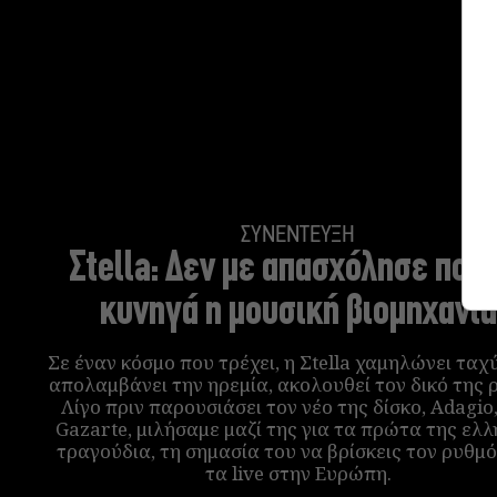
ΣΥΝΕΝΤΕΥΞΗ
Σtella:
Δεν με απασχόλησε ποτέ
κυνηγά η μουσική βιομηχανία
Σε έναν κόσμο που τρέχει, η Σtella χαμηλώνει ταχ
απολαμβάνει την ηρεμία, ακολουθεί τον δικό της 
Λίγο πριν παρουσιάσει τον νέο της δίσκο, Adagio
Gazarte, μιλήσαμε μαζί της για τα πρώτα της ελλ
τραγούδια, τη σημασία του να βρίσκεις τον ρυθμό
τα live στην Ευρώπη.