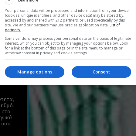
Learn more
Your personal data will be processed and information from your device
(cookies, unique identifiers, and other device data) may be stored by,
accessed by and shared with 212 partners, or used specifically by this
site. We and our partners may use precise geolocation data.
List of
partners.
Some vendors may process your personal data on the basis of legitimate
interest, which you can object to by managing your options below. Look
for a link at the bottom of this page or in the site menu to manage or
withdraw consent in privacy and cookie settings.
 τι
Manage options
Consent
ύτητα,
ρυθμό.
, στο
ηνικά
 σου,