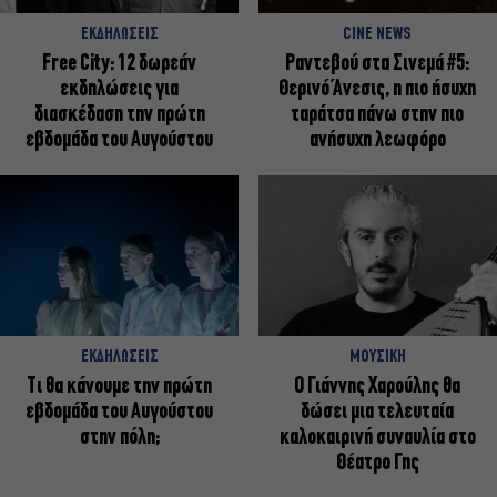
ΕΚΔΗΛΩΣΕΙΣ
CINE NEWS
Free City: 12 δωρεάν
Ραντεβού στα Σινεμά #5:
εκδηλώσεις για
Θερινό Άνεσις, η πιο ήσυχη
διασκέδαση την πρώτη
ταράτσα πάνω στην πιο
εβδομάδα του Αυγούστου
ανήσυχη λεωφόρο
ΕΚΔΗΛΩΣΕΙΣ
ΜΟΥΣΙΚΗ
Τι θα κάνουμε την πρώτη
Ο Γιάννης Χαρούλης θα
εβδομάδα του Αυγούστου
δώσει μια τελευταία
στην πόλη;
καλοκαιρινή συναυλία στο
Θέατρο Γης