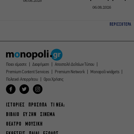
06.08.2026
06.08.2026
ΠΕΡΙΣΣΟΤΕΡΑ
Ποιοι είμαστε
Διαφήμιση
Αποστολή Δελτίων Τύπου
Premium Content Services
Premium Network
Monopoli widgets
Πολιτική Απορρήτου
Οροι Χρήσης
ΙΣΤΟΡΙΕΣ
ΠΡΟΣΩΠΑ
ΤΙ ΝΕΑ;
ΒΙΒΛΙΟ
ΕΥ ΖΗΝ
ΣΙΝΕΜΑ
ΘΕΑΤΡΟ
ΜΟΥΣΙΚΗ
ΕΚΘΕΣΕΙΣ
ΠΑΙΔΙ
ΕΞΟΔΟΣ