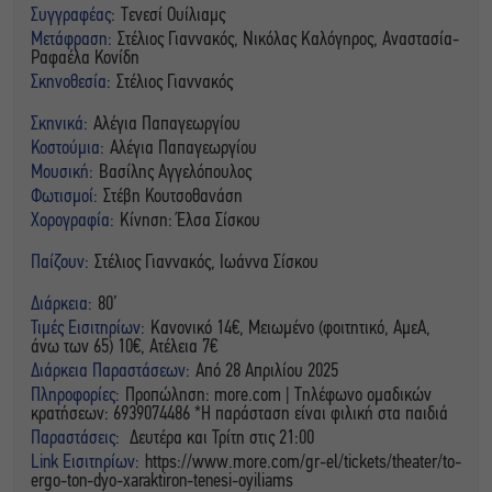
Συγγραφέας:
Τενεσί Ουίλιαμς
Μετάφραση:
Στέλιος Γιαννακός, Νικόλας Καλόγηρος, Αναστασία-
Ραφαέλα Κονίδη
Σκηνοθεσία:
Στέλιος Γιαννακός
Σκηνικά:
Αλέγια Παπαγεωργίου
Κοστούμια:
Αλέγια Παπαγεωργίου
Μουσική:
Βασίλης Αγγελόπουλος
Φωτισμοί:
Στέβη Κουτσοθανάση
Χορογραφία:
Κίνηση: Έλσα Σίσκου
Παίζουν:
Στέλιος Γιαννακός, Ιωάννα Σίσκου
Διάρκεια:
80’
Τιμές Εισιτηρίων:
Κανονικό 14€, Μειωμένο (φοιτητικό, ΑμεΑ,
άνω των 65) 10€, Ατέλεια 7€
Διάρκεια Παραστάσεων:
Από 28 Απριλίου 2025
Πληροφορίες:
Προπώληση: more.com | Τηλέφωνο ομαδικών
κρατήσεων: 6939074486 *Η παράσταση είναι φιλική στα παιδιά
Παραστάσεις:
Δευτέρα και Τρίτη στις 21:00
Link Εισιτηρίων:
https://www.more.com/gr-el/tickets/theater/to-
ergo-ton-dyo-xaraktiron-tenesi-oyiliams