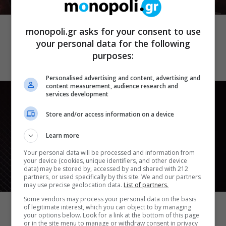
ΘΕΑΤΡΟ
Ο Θαυματοποιός: Το έργο του
monopoli.gr asks for your consent to use
πολυβραβευμένου Brian Friel τον
your personal data for the following
Οκτώβριο στο Θέατρο Μπέλλος
purposes:
Personalised advertising and content, advertising and
content measurement, audience research and
services development
Store and/or access information on a device
Learn more
Your personal data will be processed and information from
your device (cookies, unique identifiers, and other device
data) may be stored by, accessed by and shared with 212
partners, or used specifically by this site. We and our partners
may use precise geolocation data.
List of partners.
ΘΕΑΤΡΙΚΑ ΝΕΑ
Some vendors may process your personal data on the basis
Μια άλλη Θήβα: Σε ποια αθηναϊκά
of legitimate interest, which you can object to by managing
θέατρα θα δούμε την παράσταση το
your options below. Look for a link at the bottom of this page
or in the site menu to manage or withdraw consent in privacy