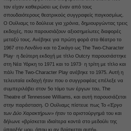
τον είχαν καθιερώσει ως έναν από τους
σπουδαιότερους θεατρικούς συγγραφείς παγκοσμίως.
Ο Ουίλιαμς το δούλευε για χρόνια, δημιουργώντας τρεις
εκδοχές, που παρουσιάζουν αξιοσημείωτες διαφορές
μεταξύ τους. Ανέβηκε για πρώτη φορά στο θέατρο το
1967 στο Λονδίνο και το Σικάγο ως The Two-Character
Play· η δεύτερη εκδοχή με τίτλο Outcry παρουσιάστηκε
στη Νέα Υόρκη το 1971 και το 1973· η τρίτη με τίτλο και
πάλι The Two-Character Play ανέβηκε το 1975. Αυτή η
τελευταία εκδοχή ήταν που ο συγγραφέας επέλεξε να
συμπεριλάβει στον 5ο τόμο των έργων του, The
Theatre of Tennessee Williams, και αυτή παρουσιάζεται
στην παράσταση. Ο Ουίλιαμς πίστευε πως Το
«Έργο
των Δύο Χαρακτήρων»
ήταν το αριστούργημά του και
δήλωνε «βρίσκεται ιδιαίτερα κοντά στο μεδούλι της
ύπαρξής μου, όπου κι αν βρίσκεται αυτή».