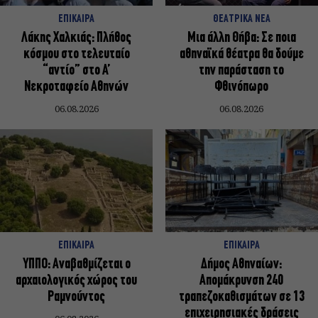
ΕΠΙΚΑΙΡΑ
ΘΕΑΤΡΙΚΑ ΝΕΑ
Λάκης Χαλκιάς: Πλήθος
Μια άλλη Θήβα: Σε ποια
κόσμου στο τελευταίο
αθηναϊκά θέατρα θα δούμε
“αντίο” στο Α’
την παράσταση το
Νεκροταφείο Αθηνών
Φθινόπωρο
06.08.2026
06.08.2026
ΕΠΙΚΑΙΡΑ
ΕΠΙΚΑΙΡΑ
ΥΠΠΟ: Αναβαθμίζεται ο
Δήμος Αθηναίων:
αρχαιολογικός χώρος του
Απομάκρυνση 240
Ραμνούντος
τραπεζοκαθισμάτων σε 13
επιχειρησιακές δράσεις