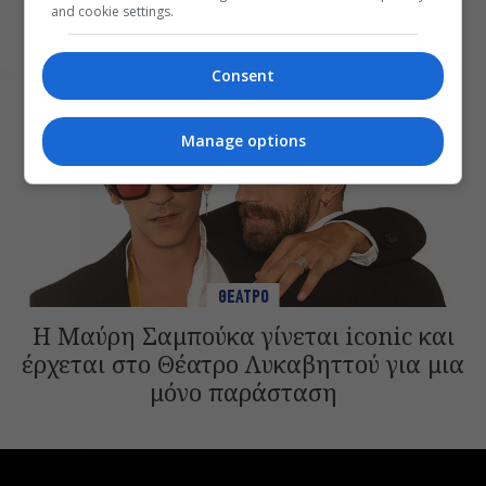
Φθινόπωρο
and cookie settings.
Consent
Manage options
ΘΕΑΤΡΟ
Η Μαύρη Σαμπούκα γίνεται iconic και
έρχεται στο Θέατρο Λυκαβηττού για μια
μόνο παράσταση