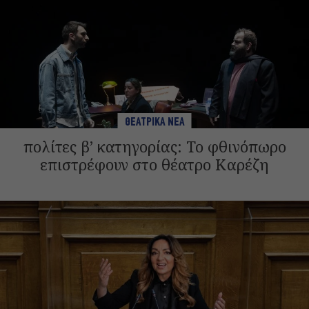
ΘΕΑΤΡΙΚΑ ΝΕΑ
πολίτες β’ κατηγορίας: Το φθινόπωρο
επιστρέφουν στο θέατρο Καρέζη