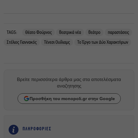
TAGS:
Θέατο Φούρνος
θεατρικά νέα
θεάτρο
παραστάσεις
Στέλιος Γιαννακός
Τένεσι Ουίλιαμς
Το Έργο των Δύο Χαρακτήρων
Βρείτε περισσότερα άρθρα μας στα αποτελέσματα
αναζητησης
Προσθήκη του monopoli.gr στην Google
ΠΛΗΡΟΦΟΡΙΕΣ