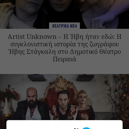
ΘΕΑΤΡΙΚΑ ΝΕΑ
Artist Unknown – Η Ήβη ήταν εδώ: Η
συγκλονιστική ιστορία της ζωγράφου
Ήβης Στάγκαλη στο Δημοτικό Θέατρο
Πειραιά