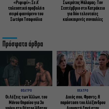
«Ριφιφί»: Σε Α’
Σωκράτης Μάλαμας: Τον
τηλεοπτική προβολή η
Σεπτέμβριο στο Κατράκειο
σειρά φαινόμενο του
για δύο τελευταίες
Σωτήρη Τσαφούλια
καλοκαιρινές συναυλίες
Πρόσφατα άρθρα
ΘΕΑΤΡΟ
ΘΕΑΤΡΟ
Οι Λέξεις των Άλλων, του
Δικός σου, Φραντς: Η
Μάνου Θηραίου για 3ο
παράσταση του Αλέξανδρου
χρόνο στο Θέατρο Άβατον
Διαμαντή ξανά στην