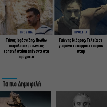
ΠΡΟΣΩΠΑ
ΠΡΟΣΩΠΑ
Tάσος Ιορδανίδης: Νιώθω
Γιάννης Νιάρρος: Τελείωσε
ασφάλεια κρατώντας
για μένα το κομμάτι του ροκ
ταπεινή στάση απέναντι στα
σταρ
πράγματα
Τα πιο Δημοφιλή