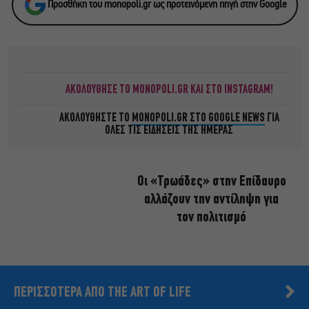
Προσθήκη του monopoli.gr ως προτεινόμενη πηγή στην Google
ΑΚΟΛΟΥΘΗΣΕ ΤΟ MONOPOLI.GR ΚΑΙ ΣΤΟ INSTAGRAM!
ΑΚΟΛΟΥΘΗΣΤΕ ΤΟ
MONOPOLI.GR ΣΤΟ GOOGLE NEWS
ΓΙΑ
ΟΛΕΣ ΤΙΣ ΕΙΔΗΣΕΙΣ ΤΗΣ ΗΜΕΡΑΣ
Οι «Τρωάδες» στην Επίδαυρο
αλλάζουν την αντίληψη για
τον πολιτισμό
ΠΕΡΙΣΣΟΤΕΡΑ ΑΠΟ THE ART OF LIFE