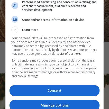
Personalised advertising and content, advertising and
content measurement, audience research and
services development
Store and/or access information on a device
Learn more
Your personal data will be processed and information from
THE ART OF LIFE
your device (cookies, unique identifiers, and other device
data) may be stored by, accessed by and shared with 212
Παγκόσμια Ημέρα για την Ηπατίτιδα: 8
partners, or used specifically by this site. We and our partners
μύθοι και αλήθειες που πρέπει να
may use precise geolocation data.
List of partners.
γνωρίζουμε
Some vendors may process your personal data on the basis
of legitimate interest, which you can object to by managing
your options below. Look for a link at the bottom of this page
or in the site menu to manage or withdraw consent in privacy
and cookie settings.
Consent
Manage options