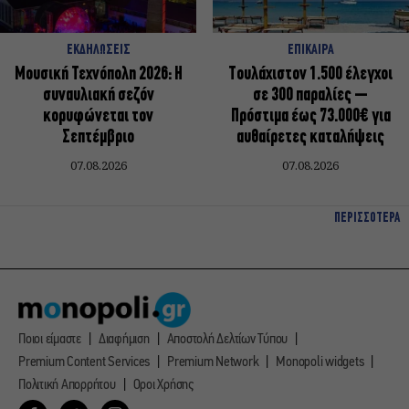
ΕΚΔΗΛΩΣΕΙΣ
ΕΠΙΚΑΙΡΑ
Μουσική Τεχνόπολη 2026: Η
Τουλάχιστον 1.500 έλεγχοι
συναυλιακή σεζόν
σε 300 παραλίες –
κορυφώνεται τον
Πρόστιμα έως 73.000€ για
Σεπτέμβριο
αυθαίρετες καταλήψεις
07.08.2026
07.08.2026
ΠΕΡΙΣΣΟΤΕΡΑ
Ποιοι είμαστε
Διαφήμιση
Αποστολή Δελτίων Τύπου
Premium Content Services
Premium Network
Monopoli widgets
Πολιτική Απορρήτου
Οροι Χρήσης