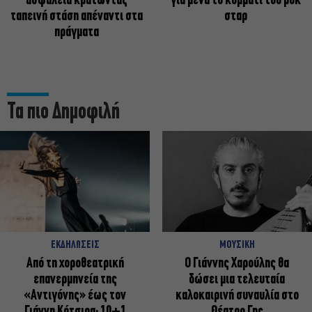
ασφάλεια κρατώντας
για μένα το κομμάτι του ροκ
ταπεινή στάση απέναντι στα
σταρ
πράγματα
Τα πιο Δημοφιλή
ΕΚΔΗΛΩΣΕΙΣ
ΜΟΥΣΙΚΗ
Από τη χοροθεατρική
Ο Γιάννης Χαρούλης θα
επανερμηνεία της
δώσει μια τελευταία
«Αντιγόνης» έως τον
καλοκαιρινή συναυλία στο
Γιάννη Κότσιρα: 10+1
Θέατρο Γης