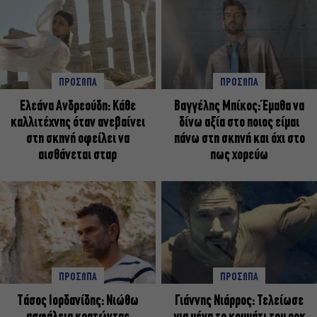
ΠΡΟΣΩΠΑ
ΠΡΟΣΩΠΑ
Ελεάνα Ανδρεούδη: Κάθε
Βαγγέλης Μπίκος: Έμαθα να
καλλιτέχνης όταν ανεβαίνει
δίνω αξία στο ποιος είμαι
στη σκηνή οφείλει να
πάνω στη σκηνή και όχι στο
αισθάνεται σταρ
πως χορεύω
ΠΡΟΣΩΠΑ
ΠΡΟΣΩΠΑ
Tάσος Ιορδανίδης: Νιώθω
Γιάννης Νιάρρος: Τελείωσε