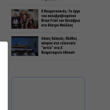
Ο Θαυματοποιός: Το έργο
του πολυβραβευμένου
Brian Friel τον Οκτώβριο
στο Θέατρο Μπέλλος
Λάκης Χαλκιάς: Πλήθος
κόσμου στο τελευταίο
“αντίο” στο Α’
Νεκροταφείο Αθηνών
Μια άλλη Θήβα: Σε ποια
αθηναϊκά θέατρα θα δούμε
την παράσταση το
α
Φθινόπωρο
ΥΠΠΟ: Αναβαθμίζεται ο
αρχαιολογικός χώρος του
Ραμνούντος