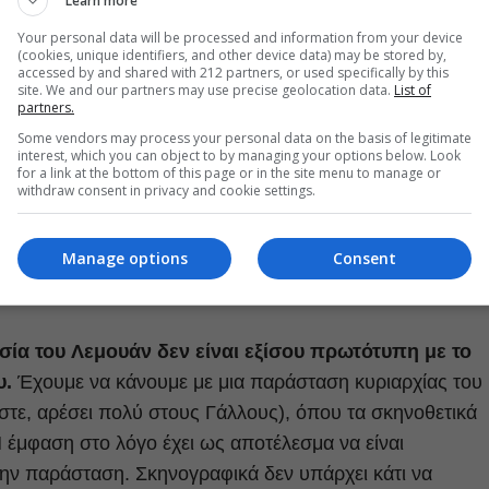
Learn more
Αχιλλέα
, τον οποίο σέβεται ιδιαίτερα, αλλά η καρδιά της
Your personal data will be processed and information from your device
ν ευαίσθητο
Πάτροκλο
. Αυτός ο «απαγορευμένος»
(cookies, unique identifiers, and other device data) may be stored by,
accessed by and shared with 212 partners, or used specifically by this
 βάζει σε ένα κλίμα απαγορεύσεων για την νεαρή
site. We and our partners may use precise geolocation data.
List of
partners.
, που βλέπει το πρωτόκολλο να της λέει «όχι» αρχικά
Some vendors may process your personal data on the basis of legitimate
α (και στη συνέχεια την ίδια της τη ζωή…) Επίσης, με τον
interest, which you can object to by managing your options below. Look
for a link at the bottom of this page or in the site menu to manage or
περιγράφει το πώς ο Αχιλλέας και ο Πάτροκλος
withdraw consent in privacy and cookie settings.
νται, όταν είναι μαζί, αφήνει ξεκάθαρους υπαινιγμούς
οφυλοφιλική τους σχέση- η ομοφυλοφιλία, όπως θα
Manage options
Consent
 αργότερα η Ηλέκτρα, είναι από τα μεγάλα φετίχ του
σία του
Λεμουάν
δεν είναι εξίσου πρωτότυπη με το
υ.
Έχουμε να κάνουμε με μια παράσταση κυριαρχίας του
στε, αρέσει πολύ στους Γάλλους), όπου τα σκηνοθετικά
 Η έμφαση στο λόγο έχει ως αποτέλεσμα να είναι
στην παράσταση. Σκηνογραφικά δεν υπάρχει κάτι να