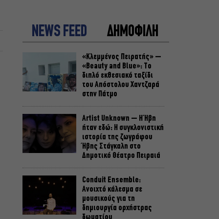
NEWS FEED
ΔΗΜΟΦΙΛΗ
«Κλεμμένος Πειρατής» –
«Beauty and Blue»: Το
διπλό εκθεσιακό ταξίδι
του Απόστολου Χαντζαρά
στην Πάτμο
Artist Unknown – Η Ήβη
ήταν εδώ: Η συγκλονιστική
ιστορία της ζωγράφου
Ήβης Στάγκαλη στο
Δημοτικό Θέατρο Πειραιά
Conduit Ensemble:
Ανοιχτό κάλεσμα σε
μουσικούς για τη
δημιουργία ορχήστρας
δωματίου