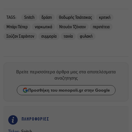
TAGS:
Snitch
δράση
Θοδωρής Τσιάτσικας
κριτική
Μπάρι Πέπερ
ναρκωτικά
Ντουέιν Τζόνσον
περιπέτεια
Σούζαν Σαράντον
συμμορία
ταινία
φυλακή
Βρείτε περισσότερα άρθρα μας στα αποτελέσματα
αναζητησης
Προσθήκη του monopoli.gr στην Google
ΠΛΗΡΟΦΟΡΙΕΣ