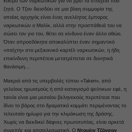
κόσμο των ναρκωτικών για να βρει τα στοιχεία που
ζητά. Ο Τζον διεισδύει σε μια βίαιη συμμορία της
οποίας αρχηγός είναι ένας ανελέητος έμπορος
ναρκωτικών ο Μαλίκ, αλλά στην προσπάθειά του να
σώσει τον γιο του, θέτει σε κίνδυνο έναν άλλο αθώο.
Όταν απροσδόκητα αποκαλύπτει έναν σημαντικό
«παίχτη» στο μεξικανικό καρτέλ ναρκωτικών, η ήδη
επικίνδυνη περιπέτεια μετατρέπεται σε δυνητικά
θανάσιμη…
Μακριά από τις υπερβολές τύπου «Taken», από
γελείους ηρωισμούς ή από καταιγισμό ψεύτικων εφέ, η
ταινία είναι μια μεσαίου βεληνεκούς περιπέτεια που
δίνει το βάρος στο δραματικό κομμάτι περιμένοντας το
τελευταίο ημίωρο για την κλιμάκωση της δράσης.
Χωρίς να διεκδικεί δάφνες πρωτοτυπίας, είναι αρκετά
συνεπής και αποτελεσματική. Ο
Ντουέιν Τζόνσον