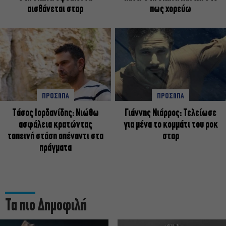
αισθάνεται σταρ
πως χορεύω
ΠΡΟΣΩΠΑ
ΠΡΟΣΩΠΑ
Tάσος Ιορδανίδης: Νιώθω
Γιάννης Νιάρρος: Τελείωσε
ασφάλεια κρατώντας
για μένα το κομμάτι του ροκ
ταπεινή στάση απέναντι στα
σταρ
πράγματα
Τα πιο Δημοφιλή