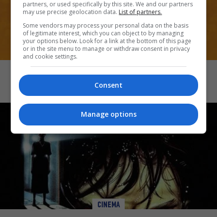
partners, or used specifically by this site. We and our partners
may use precise geolocation data.
List of partners.
Some vendors may process your personal data on the basis
of legitimate interest, which you can object to by managing
your options below. Look for a link at the bottom of this page
or in the site menu to manage or withdraw consent in privacy
CINEMA
and cookie settings.
Mansfield Park
Consent
Manage options
CINEMA