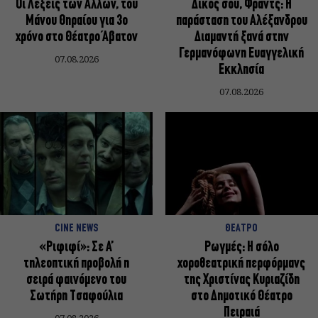
Οι Λέξεις των Άλλων, του
Δικός σου, Φραντς: Η
Μάνου Θηραίου για 3ο
παράσταση του Αλέξανδρου
χρόνο στο Θέατρο Άβατον
Διαμαντή ξανά στην
Γερμανόφωνη Ευαγγελική
07.08.2026
Εκκλησία
07.08.2026
CINE NEWS
ΘΕΑΤΡΟ
«Ριφιφί»: Σε Α’
Ρωγμές: Η σόλο
τηλεοπτική προβολή η
χοροθεατρική περφόρμανς
σειρά φαινόμενο του
της Χριστίνας Κυριαζίδη
Σωτήρη Τσαφούλια
στο Δημοτικό Θέατρο
Πειραιά
07.08.2026