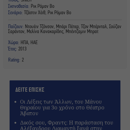
Τίτλος:
Snitch
Σκηνοθεσία:
Ρικ Ρόμαν Βο
Σενάριο:
Τζάστιν Χέιθ, Ρικ Ρόμαν Βο
Παίζουν:
Ντουέιν Τζόνσον, Μπάρι Πέπερ, Τζον Μπέρνταλ, Σούζαν
Σαράντον, Μελίνα Κανακαρίδης, Μπέντζαμιν Μπρατ
Χώρα:
ΗΠΑ, ΗΑΕ
Έτος:
2013
Rating:
2
ΔΕΙΤΕ ΕΠΙΣΗΣ
Οι Λέξεις των Άλλων, του Μάνου
Θηραίου για 3ο χρόνο στο Θέατρο
Άβατον
Δικός σου, Φραντς: Η παράσταση του
Αλέξανδρου Διαμαντή ξανά στην