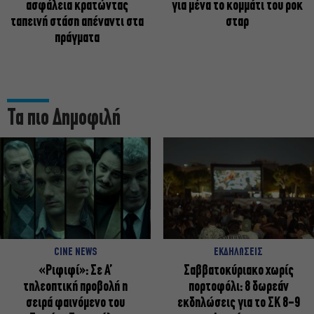
ασφάλεια κρατώντας
για μένα το κομμάτι του ροκ
ταπεινή στάση απέναντι στα
σταρ
πράγματα
Τα πιο Δημοφιλή
CINE NEWS
ΕΚΔΗΛΩΣΕΙΣ
«Ριφιφί»: Σε Α’
Σαββατοκύριακο χωρίς
τηλεοπτική προβολή η
πορτοφόλι: 8 δωρεάν
σειρά φαινόμενο του
εκδηλώσεις για το ΣΚ 8-9