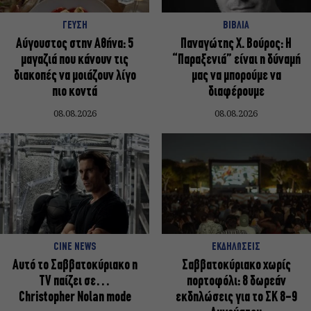
ΓΕΥΣΗ
ΒΙΒΛΙΑ
Αύγουστος στην Αθήνα: 5
Παναγώτης Χ. Βούρος: Η
μαγαζιά που κάνουν τις
“Παραξενιά” είναι η δύναμή
διακοπές να μοιάζουν λίγο
μας να μπορούμε να
πιο κοντά
διαφέρουμε
08.08.2026
08.08.2026
CINE NEWS
ΕΚΔΗΛΩΣΕΙΣ
Αυτό το Σαββατοκύριακο η
Σαββατοκύριακο χωρίς
TV παίζει σε…
πορτοφόλι: 8 δωρεάν
Christopher Nolan mode
εκδηλώσεις για το ΣΚ 8-9