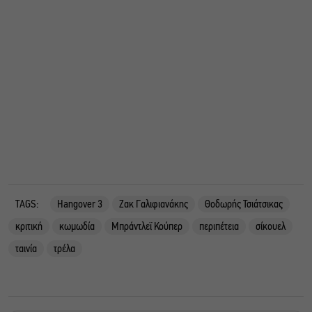
TAGS:
Hangover 3
Ζακ Γαλιφιανάκης
Θοδωρής Τσιάτσικας
κριτική
κωμωδία
Μπράντλεϊ Κούπερ
περιπέτεια
σίκουελ
ταινία
τρέλα