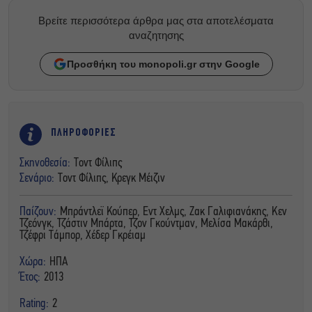
Βρείτε περισσότερα άρθρα μας στα αποτελέσματα
αναζητησης
Προσθήκη του monopoli.gr στην Google
ΠΛΗΡΟΦΟΡΙΕΣ
Σκηνοθεσία:
Τοντ Φίλιπς
Σενάριο:
Τοντ Φίλιπς, Κρεγκ Μέιζιν
Παίζουν:
Μπράντλεϊ Κούπερ, Εντ Χελμς, Ζακ Γαλιφιανάκης, Κεν
Τζεόνγκ, Τζάστιν Μπάρτα, Τζον Γκούντμαν, Μελίσα Μακάρθι,
Τζέφρι Τάμπορ, Χέδερ Γκρέιαμ
Χώρα:
ΗΠΑ
Έτος:
2013
Rating:
2