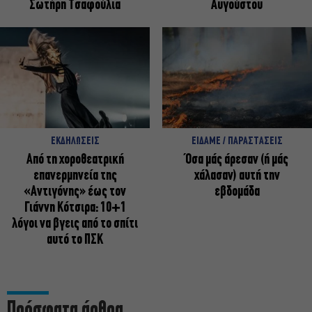
Σωτήρη Τσαφούλια
Αυγούστου
ΕΚΔΗΛΩΣΕΙΣ
ΕΙΔΑΜΕ / ΠΑΡΑΣΤΑΣΕΙΣ
Από τη χοροθεατρική
Όσα μάς άρεσαν (ή μάς
επανερμηνεία της
χάλασαν) αυτή την
«Αντιγόνης» έως τον
εβδομάδα
Γιάννη Κότσιρα: 10+1
λόγοι να βγεις από το σπίτι
αυτό το ΠΣΚ
Πρόσφατα άρθρα