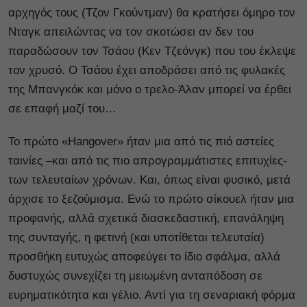
αρχηγός τους (Τζον Γκούντμαν) θα κρατήσει όμηρο τον
Νταγκ απειλώντας να τον σκοτώσει αν δεν του
παραδώσουν τον Τσάου (Κεν Τζεόνγκ) που του έκλεψε
τον χρυσό. Ο Τσάου έχει αποδράσει από τις φυλακές
της Μπανγκόκ και μόνο ο τρελο-Άλαν μπορεί να έρθει
σε επαφή μαζί του…
Το πρώτο «Hangover» ήταν μια από τις πιό αστείες
ταινίες –και από τις πιο απρογραμμάτιστες επιτυχίες-
των τελευταίων χρόνων. Και, όπως είναι φυσικό, μετά
άρχισε το ξεζούμισμα. Ενώ το πρώτο σίκουελ ήταν μια
προφανής, αλλά σχετικά διασκεδαστική, επανάληψη
της συνταγής, η φετινή (και υποτίθεται τελευταία)
προσθήκη ευτυχώς αποφεύγει το ίδιο σφάλμα, αλλά
δυστυχώς συνεχίζει τη μειωμένη ανταπόδοση σε
ευρηματικότητα και γέλιο. Αντί για τη σεναριακή φόρμα