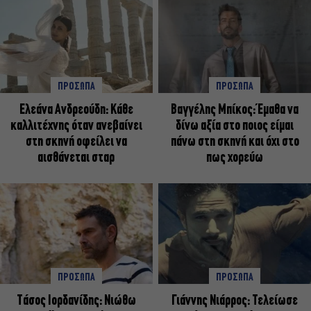
ΠΡΟΣΩΠΑ
ΠΡΟΣΩΠΑ
Ελεάνα Ανδρεούδη: Κάθε
Βαγγέλης Μπίκος: Έμαθα να
καλλιτέχνης όταν ανεβαίνει
δίνω αξία στο ποιος είμαι
στη σκηνή οφείλει να
πάνω στη σκηνή και όχι στο
αισθάνεται σταρ
πως χορεύω
ΠΡΟΣΩΠΑ
ΠΡΟΣΩΠΑ
Tάσος Ιορδανίδης: Νιώθω
Γιάννης Νιάρρος: Τελείωσε