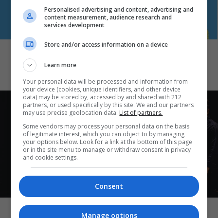
Personalised advertising and content, advertising and
content measurement, audience research and
services development
ΕΙΔΑΜΕ / ΠΑΡΑΣΤΑΣΕΙΣ
Store and/or access information on a device
Όσα μάς άρεσαν (ή μάς χάλασαν) αυτή
την εβδομάδα
Learn more
Your personal data will be processed and information from
your device (cookies, unique identifiers, and other device
data) may be stored by, accessed by and shared with 212
partners, or used specifically by this site. We and our partners
may use precise geolocation data.
List of partners.
Some vendors may process your personal data on the basis
of legitimate interest, which you can object to by managing
your options below. Look for a link at the bottom of this page
or in the site menu to manage or withdraw consent in privacy
and cookie settings.
Consent
ART & CULTURE
Τα (φετινά) αγαπημένα μου στην
Manage options