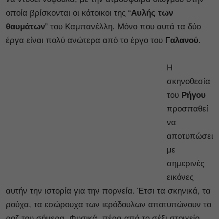
οποία βρίσκονται οι κάτοικοι της “
Αυλής των
θαυμάτων
” του Καμπανέλλη. Μόνο που αυτά τα δύο
έργα είναι πολύ ανώτερα από το έργο του
Γαλανού
.
Η
σκηνοθεσία
του
Ρήγου
προσπαθεί
να
αποτυπώσει
με
σημερινές
εικόνες
αυτήν την ιστορία για την πορνεία. Έτσι τα σκηνικά, τα
ρούχα, τα εσώρουχα των ιερόδουλων αποτυπώνουν το
ροζ του σήμερα. Φυσικά, πέρα από το σέξι στοιχείο,