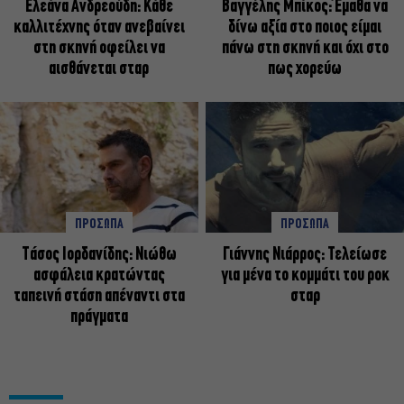
Ελεάνα Ανδρεούδη: Κάθε
Βαγγέλης Μπίκος: Έμαθα να
καλλιτέχνης όταν ανεβαίνει
δίνω αξία στο ποιος είμαι
στη σκηνή οφείλει να
πάνω στη σκηνή και όχι στο
αισθάνεται σταρ
πως χορεύω
ΠΡΟΣΩΠΑ
ΠΡΟΣΩΠΑ
Tάσος Ιορδανίδης: Νιώθω
Γιάννης Νιάρρος: Τελείωσε
ασφάλεια κρατώντας
για μένα το κομμάτι του ροκ
ταπεινή στάση απέναντι στα
σταρ
πράγματα