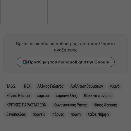
Βρείτε περισσότερα άρθρα μας στα αποτελέσματα
αναζητησης
Προσθήκη του monopoli.gr στην Google
TAGS:
REX
Αλέκος Γαλανός
Αυλή των θαυμάτων
γυμνό
Εθνικό Θέατρο
κάμερα
καμπανέλλης
Κόκκινα φανάρια
ΚΡΙΤΙΚΕΣ ΠΑΡΑΣΤΑΣΕΩΝ
Κωνσταντίνος Ρήγος
Νίκος Ψαρράς
Ξενόπουλος
πορνεία
πόρνες
πόρνη
Χαίρε Νύμφη