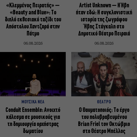
«Κλεμμένος Πειρατής» –
Artist Unknown – Η Ήβη
«Beauty and Blue»: Το
ήταν εδώ: Η συγκλονιστική
διπλό εκθεσιακό ταξίδι του
ιστορία της ζωγράφου
Απόστολου Χαντζαρά στην
Ήβης Στάγκαλη στο
Πάτμο
Δημοτικό Θέατρο Πειραιά
06.08.2026
06.08.2026
ΜΟΥΣΙΚΑ ΝΕΑ
ΘΕΑΤΡΟ
Conduit Ensemble: Ανοιχτό
Ο Θαυματοποιός: Το έργο
κάλεσμα σε μουσικούς για
του πολυβραβευμένου
τη δημιουργία ορχήστρας
Brian Friel τον Οκτώβριο
δωματίου
στο Θέατρο Μπέλλος