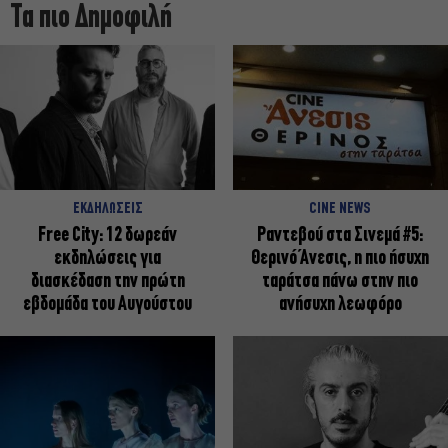
Τα πιο Δημοφιλή
ΕΚΔΗΛΩΣΕΙΣ
CINE NEWS
Free City: 12 δωρεάν
Ραντεβού στα Σινεμά #5:
εκδηλώσεις για
Θερινό Άνεσις, η πιο ήσυχη
διασκέδαση την πρώτη
ταράτσα πάνω στην πιο
εβδομάδα του Αυγούστου
ανήσυχη λεωφόρο