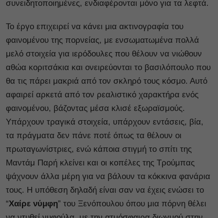
συνειδητοποιημένες, ενδιαφέρονται μόνο για τα λεφτά.
Το έργο επιχειρεί να κάνει μια ακτινογραφία του
φαινομένου της πορνείας, με ενσωματωμένα πολλά
μελό στοιχεία για ιερόδουλες που θέλουν να νιώθουν
αθώα κοριτσάκια και ονειρεύονται το βασιλόπουλο που
θα τις πάρει μακριά από τον σκληρό τους κόσμο. Αυτό
αφαιρεί αρκετά από τον ρεαλιστικό χαρακτήρα ενός
φαινομένου, βάζοντας μέσα κλισέ εξωραϊσμούς.
Υπάρχουν τραγικά στοιχεία, υπάρχουν εντάσεις, βία,
τα πράγματα δεν πάνε ποτέ όπως τα θέλουν οι
πρωταγωνίστριες, ενώ κάποια στιγμή το σπίτι της
Μαντάμ Παρή κλείνει και οι κοπέλες της Τρούμπας
ψάχνουν άλλα μέρη για να βάλουν τα κόκκινα φανάρια
τους. Η υπόθεση δηλαδή είναι σαν να έχεις ενώσει το
“
Χαίρε νύμφη
” του Ξενόπουλου όπου μια πόρνη θέλει
να ντυθεί νυφούλα, με την ατμόσφαιρα διωγμού στην