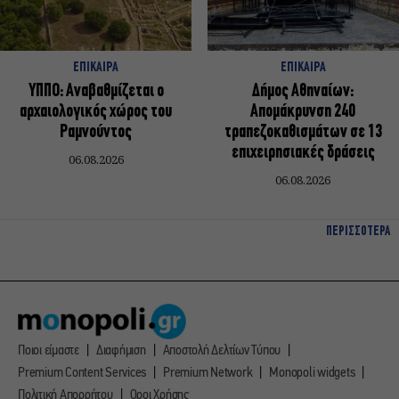
ΕΠΙΚΑΙΡΑ
ΕΠΙΚΑΙΡΑ
ΥΠΠΟ: Αναβαθμίζεται ο
Δήμος Αθηναίων:
αρχαιολογικός χώρος του
Απομάκρυνση 240
Ραμνούντος
τραπεζοκαθισμάτων σε 13
επιχειρησιακές δράσεις
06.08.2026
06.08.2026
ΠΕΡΙΣΣΟΤΕΡΑ
Ποιοι είμαστε
Διαφήμιση
Αποστολή Δελτίων Τύπου
Premium Content Services
Premium Network
Monopoli widgets
Πολιτική Απορρήτου
Οροι Χρήσης